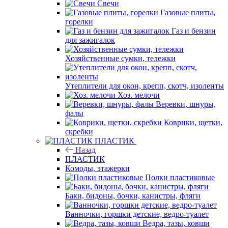
Свечи
Газовые плиты,
горелки
Газ и бензин
для зажигалок
Хозяйственные сумки, тележки
Утеплители для окон, крепп, скотч, изоленты
Хоз. мелочи
Веревки, шнуры,
фалы
Коврики, щетки,
скребки
ПЛАСТИК
Назад
ПЛАСТИК
Комоды, этажерки
Полки пластиковые
Баки, бидоны, бочки, канистры, фляги
Ванночки, горшки детские, ведро-туалет
Ведра, тазы, ковши