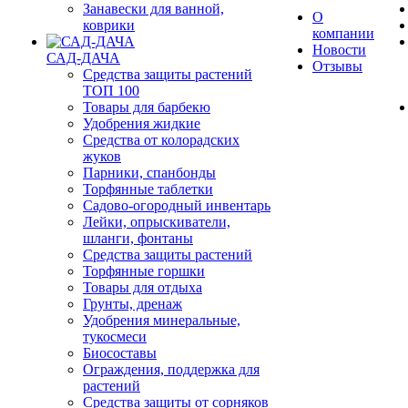
Занавески для ванной,
О
коврики
компании
Новости
САД-ДАЧА
Отзывы
Средства защиты растений
ТОП 100
Товары для барбекю
Удобрения жидкие
Средства от колорадских
жуков
Парники, спанбонды
Торфянные таблетки
Садово-огородный инвентарь
Лейки, опрыскиватели,
шланги, фонтаны
Средства защиты растений
Торфянные горшки
Товары для отдыха
Грунты, дренаж
Удобрения минеральные,
тукосмеси
Биосоставы
Ограждения, поддержка для
растений
Средства защиты от сорняков