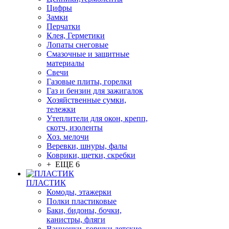
Цифры
Замки
Перчатки
Клея, Герметики
Лопаты снеговые
Смазочные и защитные
материалы
Свечи
Газовые плиты, горелки
Газ и бензин для зажигалок
Хозяйственные сумки,
тележки
Утеплители для окон, крепп,
скотч, изоленты
Хоз. мелочи
Веревки, шнуры, фалы
Коврики, щетки, скребки
+ ЕЩЕ 6
ПЛАСТИК
Комоды, этажерки
Полки пластиковые
Баки, бидоны, бочки,
канистры, фляги
Ванночки, горшки детские,