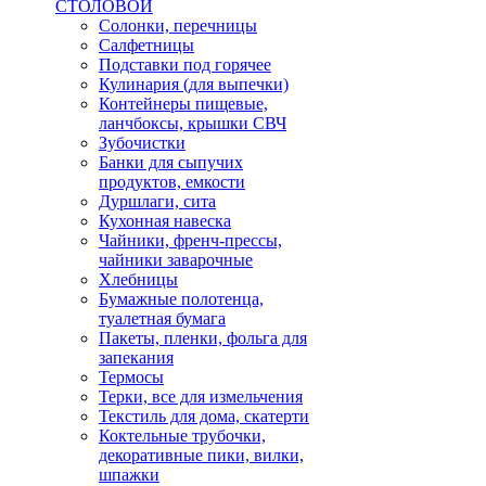
СТОЛОВОЙ
Солонки, перечницы
Салфетницы
Подставки под горячее
Кулинария (для выпечки)
Контейнеры пищевые,
ланчбоксы, крышки СВЧ
Зубочистки
Банки для сыпучих
продуктов, емкости
Дуршлаги, сита
Кухонная навеска
Чайники, френч-прессы,
чайники заварочные
Хлебницы
Бумажные полотенца,
туалетная бумага
Пакеты, пленки, фольга для
запекания
Термосы
Терки, все для измельчения
Текстиль для дома, скатерти
Коктельные трубочки,
декоративные пики, вилки,
шпажки