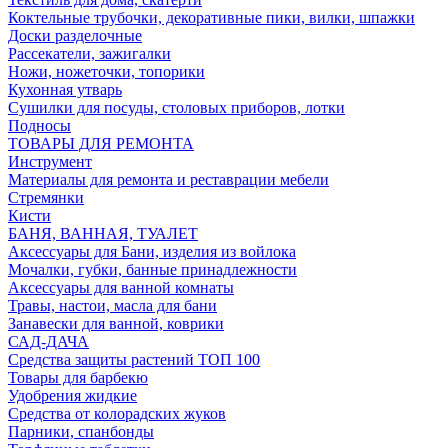
Коктельные трубочки, декоративные пики, вилки, шпажки
Доски разделочные
Рассекатели, зажигалки
Ножи, ножеточки, топорики
Кухонная утварь
Сушилки для посуды, столовых приборов, лотки
Подносы
ТОВАРЫ ДЛЯ РЕМОНТА
Инструмент
Материалы для ремонта и реставрации мебели
Стремянки
Кисти
БАНЯ, ВАННАЯ, ТУАЛЕТ
Аксессуары для Бани, изделия из войлока
Мочалки, губки, банные принадлежности
Аксессуары для ванной комнаты
Травы, настои, масла для бани
Занавески для ванной, коврики
САД-ДАЧА
Средства защиты растений ТОП 100
Товары для барбекю
Удобрения жидкие
Средства от колорадских жуков
Парники, спанбонды