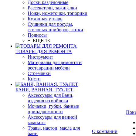
Доски разделочные
Рассекатели, зажигалки
Ножи, ножеточки, топорики
Кухонная утварь
Сушилки для посуды,
столовых приборов, лотки
Подносы
+ ЕЩЕ 13
ТОВАРЫ ДЛЯ РЕМОНТА
Инструмент
Материалы для ремонта и
реставрации мебели
Стремянки
Кисти
БАНЯ, ВАННАЯ, ТУАЛЕТ
Аксессуары для Бани,
изделия из войлока
Мочалки, губки, банные
принадлежности
Пок
Аксессуары для ванной
комнаты
Травы, настои, масла для
О компании
бани