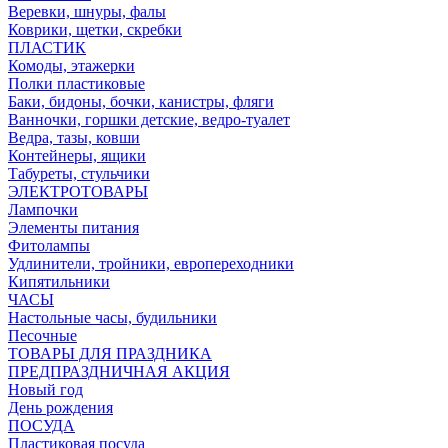
Веревки, шнуры, фалы
Коврики, щетки, скребки
ПЛАСТИК
Комоды, этажерки
Полки пластиковые
Баки, бидоны, бочки, канистры, фляги
Ванночки, горшки детские, ведро-туалет
Ведра, тазы, ковши
Контейнеры, ящики
Табуреты, стульчики
ЭЛЕКТРОТОВАРЫ
Лампочки
Элементы питания
Фитолампы
Удлинители, тройники, европереходники
Кипятильники
ЧАСЫ
Настольные часы, будильники
Песочные
ТОВАРЫ ДЛЯ ПРАЗДНИКА
ПРЕДПРАЗДНИЧНАЯ АКЦИЯ
Новый год
День рождения
ПОСУДА
Пластиковая посуда