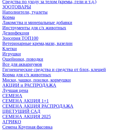
Средства по уходу за телом (кремы, гели и т.д.)
ЗООТОВАРЫ
Наполнители, туалеты
Корма
Лакомства и минеральные добавки
Инструменты для с/х животных
Дезинфекция
Зоосерия ТОП100
Ветеринарные крема,мази, вазелин
Клетки
Игрушки
Ошейники, поводки
Все для аквариумов
Гигиенические средства и средства от блох, клещей
Корма для с/х животных
Миски, чашки, поилки, кормушки
АКЦИИ и РАСПРОДАЖА
Лучшая цена
СЕМЕНА
СЕМЕНА АКЦИЯ 1+1
СЕМЕНА АКЦИЯ РАСПРОДАЖА
ЦВЕТУЩИЙ САД
СЕМЕНА АКЦИЯ 2025
АГРИКО
Семена Крупная фасовка