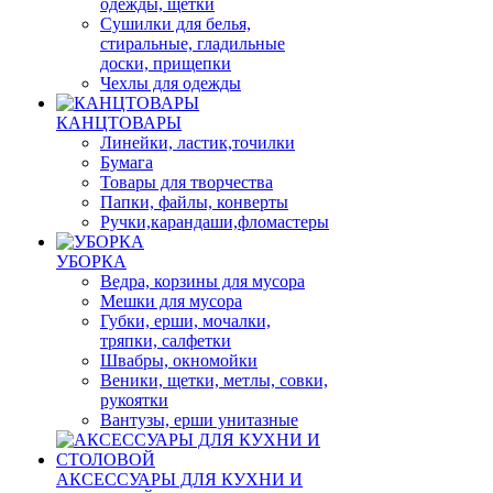
одежды, щетки
Сушилки для белья,
стиральные, гладильные
доски, прищепки
Чехлы для одежды
КАНЦТОВАРЫ
Линейки, ластик,точилки
Бумага
Товары для творчества
Папки, файлы, конверты
Ручки,карандаши,фломастеры
УБОРКА
Ведра, корзины для мусора
Мешки для мусора
Губки, ерши, мочалки,
тряпки, салфетки
Швабры, окномойки
Веники, щетки, метлы, совки,
рукоятки
Вантузы, ерши унитазные
АКСЕССУАРЫ ДЛЯ КУХНИ И