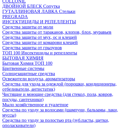
COLLONIL
ДВОЙНОЙ БЛЕСК Сопутка
ГУТАЛЛИНОВАЯ ЛАВКА Стельки
PREGRADA
ИНСЕКТИЦИДЫ И РЕПЕЛЛЕНТЫ
Средства защиты от моли
Средства защиты от тараканов, клопов, блох, муравьев
Средства защиты от мух, ос и клещей
Средства защиты от комарови клещей
Средства защиты от грызунов
ТОП 100 Инсектициды и репелленты
БЫТОВАЯ ХИМИЯ
Бытовая Химия ТОП 100
Бритвенные системы
Солнцезащитные средства
Освежители воздуха, ароматизаторы
Средства для ухода за одеждой (порошки, кондиционеры,
отбеливатели, антистатик)
Чистящие и моющие средства (для стекол, пола, ковров,
посуды, сантехники)
Мыло хозяйственное и туалетное
Средства по уходу за волосами (шампуни, бальзамы, лаки,
муссы)
Средства по уходу за полостью рта (зуб.пасты, щетки,
ополаскиватели)