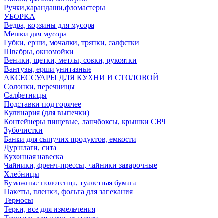
Ручки,карандаши,фломастеры
УБОРКА
Ведра, корзины для мусора
Мешки для мусора
Губки, ерши, мочалки, тряпки, салфетки
Швабры, окномойки
Веники, щетки, метлы, совки, рукоятки
Вантузы, ерши унитазные
АКСЕССУАРЫ ДЛЯ КУХНИ И СТОЛОВОЙ
Солонки, перечницы
Салфетницы
Подставки под горячее
Кулинария (для выпечки)
Контейнеры пищевые, ланчбоксы, крышки СВЧ
Зубочистки
Банки для сыпучих продуктов, емкости
Дуршлаги, сита
Кухонная навеска
Чайники, френч-прессы, чайники заварочные
Хлебницы
Бумажные полотенца, туалетная бумага
Пакеты, пленки, фольга для запекания
Термосы
Терки, все для измельчения
Текстиль для дома, скатерти