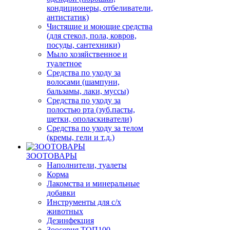
кондиционеры, отбеливатели,
антистатик)
Чистящие и моющие средства
(для стекол, пола, ковров,
посуды, сантехники)
Мыло хозяйственное и
туалетное
Средства по уходу за
волосами (шампуни,
бальзамы, лаки, муссы)
Средства по уходу за
полостью рта (зуб.пасты,
щетки, ополаскиватели)
Средства по уходу за телом
(кремы, гели и т.д.)
ЗООТОВАРЫ
Наполнители, туалеты
Корма
Лакомства и минеральные
добавки
Инструменты для с/х
животных
Дезинфекция
Зоосерия ТОП100