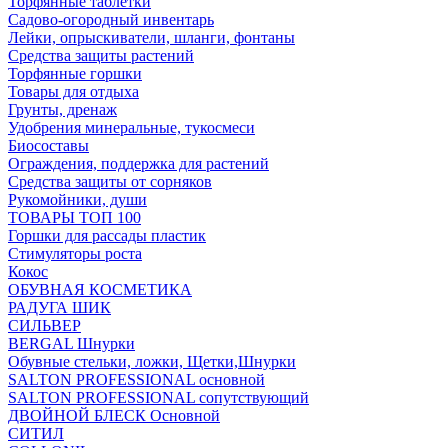
Торфянные таблетки
Садово-огородный инвентарь
Лейки, опрыскиватели, шланги, фонтаны
Средства защиты растений
Торфянные горшки
Товары для отдыха
Грунты, дренаж
Удобрения минеральные, тукосмеси
Биосоставы
Ограждения, поддержка для растений
Средства защиты от сорняков
Рукомойники, души
ТОВАРЫ ТОП 100
Горшки для рассады пластик
Стимуляторы роста
Кокос
ОБУВНАЯ КОСМЕТИКА
РАДУГА ШИК
СИЛЬВЕР
BERGAL Шнурки
Обувные стельки, ложки, Щетки,Шнурки
SALTON PROFESSIONAL основной
SALTON PROFESSIONAL сопутствующий
ДВОЙНОЙ БЛЕСК Основной
СИТИЛ