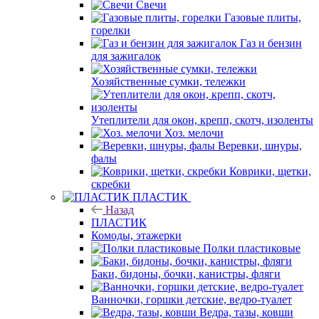
Свечи
Газовые плиты,
горелки
Газ и бензин
для зажигалок
Хозяйственные сумки, тележки
Утеплители для окон, крепп, скотч, изоленты
Хоз. мелочи
Веревки, шнуры,
фалы
Коврики, щетки,
скребки
ПЛАСТИК
Назад
ПЛАСТИК
Комоды, этажерки
Полки пластиковые
Баки, бидоны, бочки, канистры, фляги
Ванночки, горшки детские, ведро-туалет
Ведра, тазы, ковши