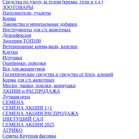
Средства по уходу за телом (кремы, гели и т.д.)
ЗООТОВАРЫ
Наполнители, туалеты
Корма
Лакомства и минеральные добавки
Инструменты для с/х животных
Дезинфекция
Зоосерия ТОП100
Ветеринарные крема,мази, вазелин
Клетки
Игрушки
Ошейники, поводки
Все для аквариумов
Гигиенические средства и средства от блох, клещей
Корма для с/х животных
Миски, чашки, поилки, кормушки
АКЦИИ и РАСПРОДАЖА
Лучшая цена
СЕМЕНА
СЕМЕНА АКЦИЯ 1+1
СЕМЕНА АКЦИЯ РАСПРОДАЖА
ЦВЕТУЩИЙ САД
СЕМЕНА АКЦИЯ 2025
АГРИКО
Семена Крупная фасовка