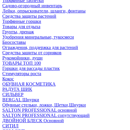
Торфянные таблетки
Садово-огородный инвентарь
Лейки, опрыскиватели, шланги, фонтаны
Средства защиты растений
Торфянные горшки
Товары для отдыха
Грунты, дренаж
Удобрения минеральные, тукосмеси
Биосоставы
Ограждения, поддержка для растений
Средства защиты от сорняков
Рукомойники, души
ТОВАРЫ ТОП 100
Горшки для рассады пластик
Стимуляторы роста
Кокос
ОБУВНАЯ КОСМЕТИКА
РАДУГА ШИК
СИЛЬВЕР
BERGAL Шнурки
Обувные стельки, ложки, Щетки,Шнурки
SALTON PROFESSIONAL основной
SALTON PROFESSIONAL сопутствующий
ДВОЙНОЙ БЛЕСК Основной
СИТИЛ