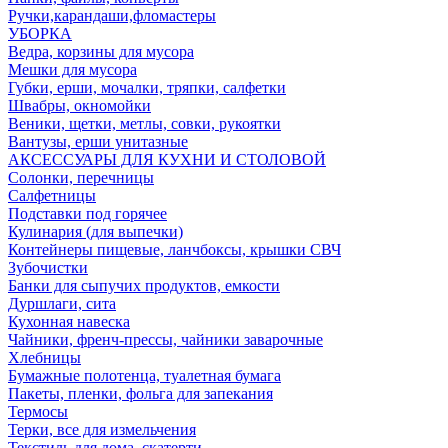
Ручки,карандаши,фломастеры
УБОРКА
Ведра, корзины для мусора
Мешки для мусора
Губки, ерши, мочалки, тряпки, салфетки
Швабры, окномойки
Веники, щетки, метлы, совки, рукоятки
Вантузы, ерши унитазные
АКСЕССУАРЫ ДЛЯ КУХНИ И СТОЛОВОЙ
Солонки, перечницы
Салфетницы
Подставки под горячее
Кулинария (для выпечки)
Контейнеры пищевые, ланчбоксы, крышки СВЧ
Зубочистки
Банки для сыпучих продуктов, емкости
Дуршлаги, сита
Кухонная навеска
Чайники, френч-прессы, чайники заварочные
Хлебницы
Бумажные полотенца, туалетная бумага
Пакеты, пленки, фольга для запекания
Термосы
Терки, все для измельчения
Текстиль для дома, скатерти