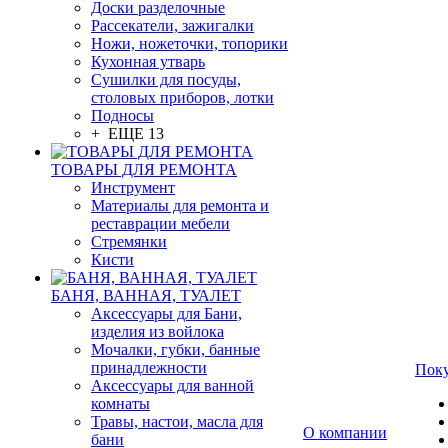
Доски разделочные
Рассекатели, зажигалки
Ножи, ножеточки, топорики
Кухонная утварь
Сушилки для посуды,
столовых приборов, лотки
Подносы
+ ЕЩЕ 13
ТОВАРЫ ДЛЯ РЕМОНТА
Инструмент
Материалы для ремонта и
реставрации мебели
Стремянки
Кисти
БАНЯ, ВАННАЯ, ТУАЛЕТ
Аксессуары для Бани,
изделия из войлока
Мочалки, губки, банные
принадлежности
Пок
Аксессуары для ванной
комнаты
Травы, настои, масла для
О компании
бани