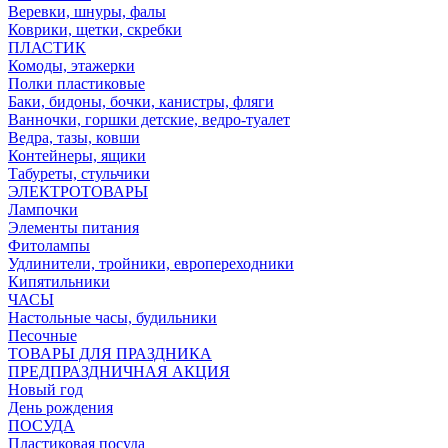
Веревки, шнуры, фалы
Коврики, щетки, скребки
ПЛАСТИК
Комоды, этажерки
Полки пластиковые
Баки, бидоны, бочки, канистры, фляги
Ванночки, горшки детские, ведро-туалет
Ведра, тазы, ковши
Контейнеры, ящики
Табуреты, стульчики
ЭЛЕКТРОТОВАРЫ
Лампочки
Элементы питания
Фитолампы
Удлинители, тройники, европереходники
Кипятильники
ЧАСЫ
Настольные часы, будильники
Песочные
ТОВАРЫ ДЛЯ ПРАЗДНИКА
ПРЕДПРАЗДНИЧНАЯ АКЦИЯ
Новый год
День рождения
ПОСУДА
Пластиковая посуда