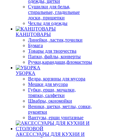
одежды, щетки
Сушилки для белья,
стиральные, гладильные
доски, прищепки
Чехлы для одежды
КАНЦТОВАРЫ
Линейки, ластик,точилки
Бумага
Товары для творчества
Папки, файлы, конверты
Ручки,карандаши,фломастеры
УБОРКА
Ведра, корзины для мусора
Мешки для мусора
Губки, ерши, мочалки,
тряпки, салфетки
Швабры, окномойки
Веники, щетки, метлы, совки,
рукоятки
Вантузы, ерши унитазные
АКСЕССУАРЫ ДЛЯ КУХНИ И