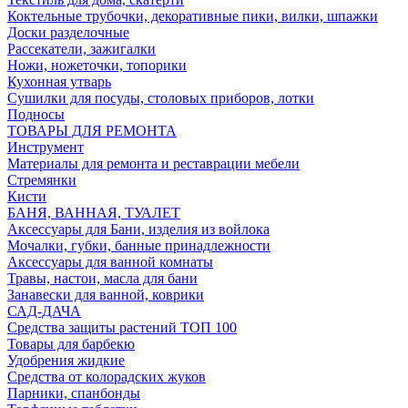
Коктельные трубочки, декоративные пики, вилки, шпажки
Доски разделочные
Рассекатели, зажигалки
Ножи, ножеточки, топорики
Кухонная утварь
Сушилки для посуды, столовых приборов, лотки
Подносы
ТОВАРЫ ДЛЯ РЕМОНТА
Инструмент
Материалы для ремонта и реставрации мебели
Стремянки
Кисти
БАНЯ, ВАННАЯ, ТУАЛЕТ
Аксессуары для Бани, изделия из войлока
Мочалки, губки, банные принадлежности
Аксессуары для ванной комнаты
Травы, настои, масла для бани
Занавески для ванной, коврики
САД-ДАЧА
Средства защиты растений ТОП 100
Товары для барбекю
Удобрения жидкие
Средства от колорадских жуков
Парники, спанбонды