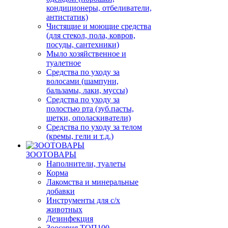
кондиционеры, отбеливатели,
антистатик)
Чистящие и моющие средства
(для стекол, пола, ковров,
посуды, сантехники)
Мыло хозяйственное и
туалетное
Средства по уходу за
волосами (шампуни,
бальзамы, лаки, муссы)
Средства по уходу за
полостью рта (зуб.пасты,
щетки, ополаскиватели)
Средства по уходу за телом
(кремы, гели и т.д.)
ЗООТОВАРЫ
Наполнители, туалеты
Корма
Лакомства и минеральные
добавки
Инструменты для с/х
животных
Дезинфекция
Зоосерия ТОП100