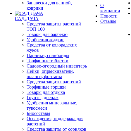
Занавески для ванной,
О
коврики
компании
Новости
САД-ДАЧА
Отзывы
Средства защиты растений
ТОП 100
Товары для барбекю
Удобрения жидкие
Средства от колорадских
жуков
Парники, спанбонды
Торфянные таблетки
Садово-огородный инвентарь
Лейки, опрыскиватели,
шланги, фонтаны
Средства защиты растений
Торфянные горшки
Товары для отдыха
Грунты, дренаж
Удобрения минеральные,
тукосмеси
Биосоставы
Ограждения, поддержка для
растений
Средства защиты от сорняков