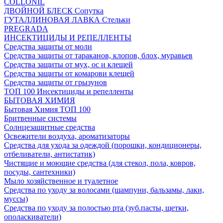
COLLONIL
ДВОЙНОЙ БЛЕСК Сопутка
ГУТАЛЛИНОВАЯ ЛАВКА Стельки
PREGRADA
ИНСЕКТИЦИДЫ И РЕПЕЛЛЕНТЫ
Средства защиты от моли
Средства защиты от тараканов, клопов, блох, муравьев
Средства защиты от мух, ос и клещей
Средства защиты от комарови клещей
Средства защиты от грызунов
ТОП 100 Инсектициды и репелленты
БЫТОВАЯ ХИМИЯ
Бытовая Химия ТОП 100
Бритвенные системы
Солнцезащитные средства
Освежители воздуха, ароматизаторы
Средства для ухода за одеждой (порошки, кондиционеры,
отбеливатели, антистатик)
Чистящие и моющие средства (для стекол, пола, ковров,
посуды, сантехники)
Мыло хозяйственное и туалетное
Средства по уходу за волосами (шампуни, бальзамы, лаки,
муссы)
Средства по уходу за полостью рта (зуб.пасты, щетки,
ополаскиватели)