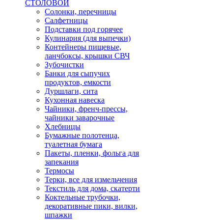
СТОЛОВОЙ
Солонки, перечницы
Салфетницы
Подставки под горячее
Кулинария (для выпечки)
Контейнеры пищевые,
ланчбоксы, крышки СВЧ
Зубочистки
Банки для сыпучих
продуктов, емкости
Дуршлаги, сита
Кухонная навеска
Чайники, френч-прессы,
чайники заварочные
Хлебницы
Бумажные полотенца,
туалетная бумага
Пакеты, пленки, фольга для
запекания
Термосы
Терки, все для измельчения
Текстиль для дома, скатерти
Коктельные трубочки,
декоративные пики, вилки,
шпажки