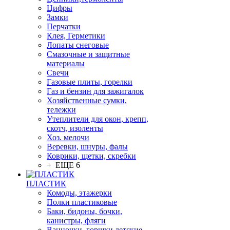
Цифры
Замки
Перчатки
Клея, Герметики
Лопаты снеговые
Смазочные и защитные
материалы
Свечи
Газовые плиты, горелки
Газ и бензин для зажигалок
Хозяйственные сумки,
тележки
Утеплители для окон, крепп,
скотч, изоленты
Хоз. мелочи
Веревки, шнуры, фалы
Коврики, щетки, скребки
+ ЕЩЕ 6
ПЛАСТИК
Комоды, этажерки
Полки пластиковые
Баки, бидоны, бочки,
канистры, фляги
Ванночки, горшки детские,