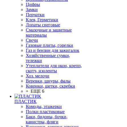
Цифры
Замки
Перчатки
Клея, Герметики
Лопаты снеговые
Смазочные и защитные
материалы
Свечи
Газовые плиты, горелки
Газ и бензин для зажигалок
Хозяйственные сумки,
тележки
Утеплители для окон, крепп,
скотч, изоленты
Хоз. мелочи
Веревки, шнуры, фалы
Коврики, щетки, скребки
+ ЕЩЕ 6
ПЛАСТИК
Комоды, этажерки
Полки пластиковые
Баки, бидоны, бочки,
канистры, фляги
Ванночки, горшки детские,