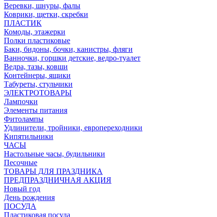
Веревки, шнуры, фалы
Коврики, щетки, скребки
ПЛАСТИК
Комоды, этажерки
Полки пластиковые
Баки, бидоны, бочки, канистры, фляги
Ванночки, горшки детские, ведро-туалет
Ведра, тазы, ковши
Контейнеры, ящики
Табуреты, стульчики
ЭЛЕКТРОТОВАРЫ
Лампочки
Элементы питания
Фитолампы
Удлинители, тройники, европереходники
Кипятильники
ЧАСЫ
Настольные часы, будильники
Песочные
ТОВАРЫ ДЛЯ ПРАЗДНИКА
ПРЕДПРАЗДНИЧНАЯ АКЦИЯ
Новый год
День рождения
ПОСУДА
Пластиковая посуда