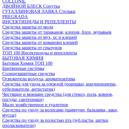
COLLONIL
ДВОЙНОЙ БЛЕСК Сопутка
ГУТАЛЛИНОВАЯ ЛАВКА Стельки
PREGRADA
ИНСЕКТИЦИДЫ И РЕПЕЛЛЕНТЫ
Средства защиты от моли
Средства защиты от тараканов, клопов, блох, муравьев
Средства защиты от мух, ос и клещей
Средства защиты от комарови клещей
Средства защиты от грызунов
ТОП 100 Инсектициды и репелленты
БЫТОВАЯ ХИМИЯ
Бытовая Химия ТОП 100
Бритвенные системы
Солнцезащитные средства
Освежители воздуха, ароматизаторы
Средства для ухода за одеждой (порошки, кондиционеры,
отбеливатели, антистатик)
Чистящие и моющие средства (для стекол, пола, ковров,
посуды, сантехники)
Мыло хозяйственное и туалетное
Средства по уходу за волосами (шампуни, бальзамы, лаки,
муссы)
Средства по уходу за полостью рта (зуб.пасты, щетки,
ополаскиватели)