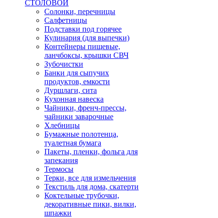
СТОЛОВОЙ
Солонки, перечницы
Салфетницы
Подставки под горячее
Кулинария (для выпечки)
Контейнеры пищевые,
ланчбоксы, крышки СВЧ
Зубочистки
Банки для сыпучих
продуктов, емкости
Дуршлаги, сита
Кухонная навеска
Чайники, френч-прессы,
чайники заварочные
Хлебницы
Бумажные полотенца,
туалетная бумага
Пакеты, пленки, фольга для
запекания
Термосы
Терки, все для измельчения
Текстиль для дома, скатерти
Коктельные трубочки,
декоративные пики, вилки,
шпажки