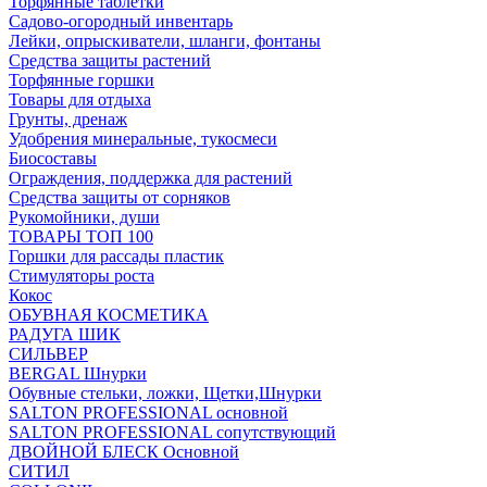
Торфянные таблетки
Садово-огородный инвентарь
Лейки, опрыскиватели, шланги, фонтаны
Средства защиты растений
Торфянные горшки
Товары для отдыха
Грунты, дренаж
Удобрения минеральные, тукосмеси
Биосоставы
Ограждения, поддержка для растений
Средства защиты от сорняков
Рукомойники, души
ТОВАРЫ ТОП 100
Горшки для рассады пластик
Стимуляторы роста
Кокос
ОБУВНАЯ КОСМЕТИКА
РАДУГА ШИК
СИЛЬВЕР
BERGAL Шнурки
Обувные стельки, ложки, Щетки,Шнурки
SALTON PROFESSIONAL основной
SALTON PROFESSIONAL сопутствующий
ДВОЙНОЙ БЛЕСК Основной
СИТИЛ