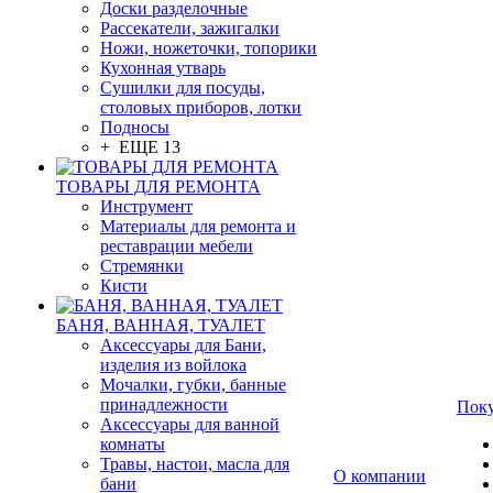
Доски разделочные
Рассекатели, зажигалки
Ножи, ножеточки, топорики
Кухонная утварь
Сушилки для посуды,
столовых приборов, лотки
Подносы
+ ЕЩЕ 13
ТОВАРЫ ДЛЯ РЕМОНТА
Инструмент
Материалы для ремонта и
реставрации мебели
Стремянки
Кисти
БАНЯ, ВАННАЯ, ТУАЛЕТ
Аксессуары для Бани,
изделия из войлока
Мочалки, губки, банные
принадлежности
Пок
Аксессуары для ванной
комнаты
Травы, настои, масла для
О компании
бани