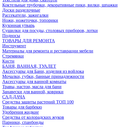
Коктельные трубочки, декоративные пики, вилки, шпажки
Доски разделочные
Рассекатели, зажигалки
Ножи, ножеточки, топорики
Кухонная утварь
Сушилки для посуды, столовых приборов, лотки
Подносы
ТОВАРЫ ДЛЯ РЕМОНТА
Инструмент
Материалы для ремонта и реставрации мебели
Стремянки
Кисти
БАНЯ, ВАННАЯ, ТУАЛЕТ
Аксессуары для Бани, изделия из войлока
Мочалки, губки, банные принадлежности
Аксессуары для ванной комнаты
Травы, настои, масла для бани
Занавески для ванной, коврики
САД-ДАЧА
Средства защиты растений ТОП 100
Товары для барбекю
Удобрения жидкие
Средства от колорадских жуков
Парники, спанбонды