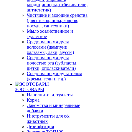
кондиционеры, отбеливатели,
антистатик)
Чистящие и моющие средства
(для стекол, пола, ковров,
посуды, сантехники)
Мыло хозяйственное и
туалетное
Средства по уходу за
волосами (шампуни,
бальзамы, лаки, муссы)
Средства по уходу за
полостью рта (зуб.пасты,
щетки, ополаскиватели)
Средства по уходу за телом
(кремы, гели и т.д.)
ЗООТОВАРЫ
Наполнители, туалеты
Корма
Лакомства и минеральные
добавки
Инструменты для с/х
животных
Дезинфекция
Зоосерия ТОП100