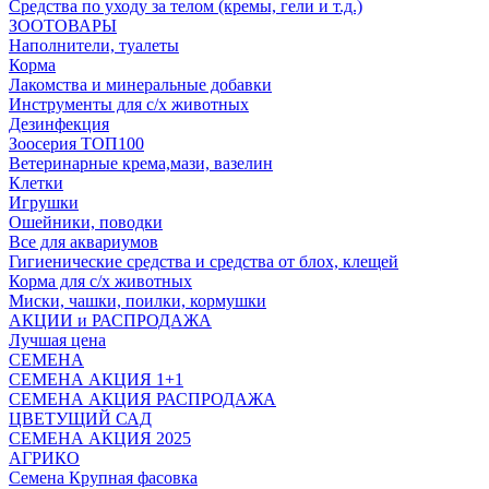
Средства по уходу за телом (кремы, гели и т.д.)
ЗООТОВАРЫ
Наполнители, туалеты
Корма
Лакомства и минеральные добавки
Инструменты для с/х животных
Дезинфекция
Зоосерия ТОП100
Ветеринарные крема,мази, вазелин
Клетки
Игрушки
Ошейники, поводки
Все для аквариумов
Гигиенические средства и средства от блох, клещей
Корма для с/х животных
Миски, чашки, поилки, кормушки
АКЦИИ и РАСПРОДАЖА
Лучшая цена
СЕМЕНА
СЕМЕНА АКЦИЯ 1+1
СЕМЕНА АКЦИЯ РАСПРОДАЖА
ЦВЕТУЩИЙ САД
СЕМЕНА АКЦИЯ 2025
АГРИКО
Семена Крупная фасовка