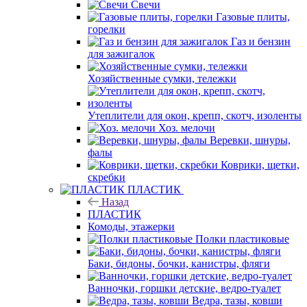
Свечи
Газовые плиты,
горелки
Газ и бензин
для зажигалок
Хозяйственные сумки, тележки
Утеплители для окон, крепп, скотч, изоленты
Хоз. мелочи
Веревки, шнуры,
фалы
Коврики, щетки,
скребки
ПЛАСТИК
Назад
ПЛАСТИК
Комоды, этажерки
Полки пластиковые
Баки, бидоны, бочки, канистры, фляги
Ванночки, горшки детские, ведро-туалет
Ведра, тазы, ковши