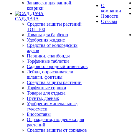
Занавески для ванной,
О
коврики
компании
Новости
САД-ДАЧА
Отзывы
Средства защиты растений
ТОП 100
Товары для барбекю
Удобрения жидкие
Средства от колорадских
жуков
Парники, спанбонды
Торфянные таблетки
Садово-огородный инвентарь
Лейки, опрыскиватели,
шланги, фонтаны
Средства защиты растений
Торфянные горшки
Товары для отдыха
Грунты, дренаж
Удобрения минеральные,
тукосмеси
Биосоставы
Ограждения, поддержка для
растений
Средства защиты от сорняков