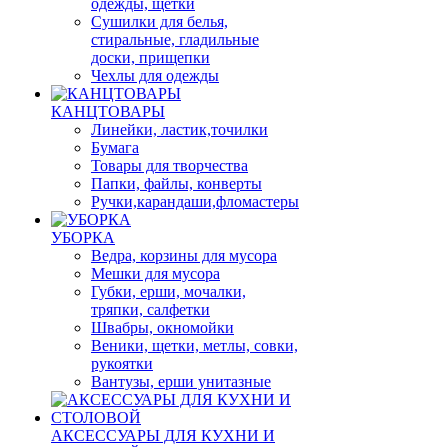
одежды, щетки
Сушилки для белья,
стиральные, гладильные
доски, прищепки
Чехлы для одежды
КАНЦТОВАРЫ
Линейки, ластик,точилки
Бумага
Товары для творчества
Папки, файлы, конверты
Ручки,карандаши,фломастеры
УБОРКА
Ведра, корзины для мусора
Мешки для мусора
Губки, ерши, мочалки,
тряпки, салфетки
Швабры, окномойки
Веники, щетки, метлы, совки,
рукоятки
Вантузы, ерши унитазные
АКСЕССУАРЫ ДЛЯ КУХНИ И