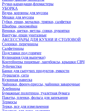
Ручки,карандаши,фломастеры
УБОРКА
Ведра, корзины для мусора
Мешки для мусора
Губки, ерши, мочалки, тряпки, салфетки
Швабры, окномойки
Веники, щетки, метлы, совки, рукоятки
Вантузы, ерши унитазные
АКСЕССУАРЫ ДЛЯ КУХНИ И СТОЛОВОЙ
Солонки, перечницы
Салфетницы
Подставки под горячее
Кулинария (для выпечки)
Контейнеры пищевые, ланчбоксы, крышки СВЧ
Зубочистки
Банки для сыпучих продуктов, емкости
Дуршлаги, сита
Кухонная навеска
Чайники, френч-прессы, чайники заварочные
Хлебницы
Бумажные полотенца, туалетная бумага
Пакеты, пленки, фольга для запекания
Термосы
Терки, все для измельчения
Текстиль для дома, скатерти