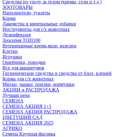
Средства по уходу за телом (кремы, гели и т.д.)
ЗООТОВАРЫ
Наполнители, туалеты
Корма
Лакомства и минеральные добавки
Инструменты для с/х животных
Дезинфекция
Зоосерия ТОП100
Ветеринарные крема,мази, вазелин
Клетки
Игрушки
Ошейники, поводки
Все для аквариумов
Гигиенические средства и средства от блох, клещей
Корма для с/х животных
Миски, чашки, поилки, кормушки
АКЦИИ и РАСПРОДАЖА
Лучшая цена
СЕМЕНА
СЕМЕНА АКЦИЯ 1+1
СЕМЕНА АКЦИЯ РАСПРОДАЖА
ЦВЕТУЩИЙ САД
СЕМЕНА АКЦИЯ 2025
АГРИКО
Семена Крупная фасовка