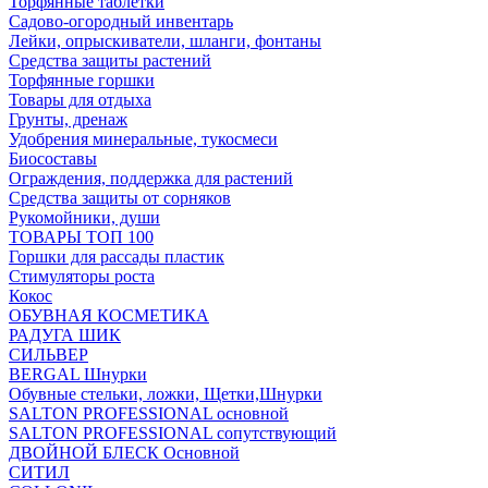
Торфянные таблетки
Садово-огородный инвентарь
Лейки, опрыскиватели, шланги, фонтаны
Средства защиты растений
Торфянные горшки
Товары для отдыха
Грунты, дренаж
Удобрения минеральные, тукосмеси
Биосоставы
Ограждения, поддержка для растений
Средства защиты от сорняков
Рукомойники, души
ТОВАРЫ ТОП 100
Горшки для рассады пластик
Стимуляторы роста
Кокос
ОБУВНАЯ КОСМЕТИКА
РАДУГА ШИК
СИЛЬВЕР
BERGAL Шнурки
Обувные стельки, ложки, Щетки,Шнурки
SALTON PROFESSIONAL основной
SALTON PROFESSIONAL сопутствующий
ДВОЙНОЙ БЛЕСК Основной
СИТИЛ