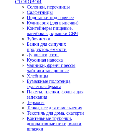
СТОЛОВОЙ
Солонки, перечницы
Салфетницы
Подставки под горячее
Кулинария (для выпечки)
Контейнеры пищевые,
ланчбоксы, крышки СВЧ
Зубочистки
Банки для сыпучих
продуктов, емкости
Дуршлаги, сита
Кухонная навеска
Чайники, френч-прессы,
чайники заварочные
Хлебницы
Бумажные полотенца,
туалетная бумага
Пакеты, пленки, фольга для
запекания
Термосы
Терки, все для измельчения
Текстиль для дома, скатерти
Коктельные трубочки,
декоративные пики, вилки,
шпажки