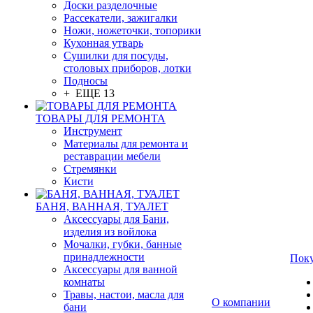
Доски разделочные
Рассекатели, зажигалки
Ножи, ножеточки, топорики
Кухонная утварь
Сушилки для посуды,
столовых приборов, лотки
Подносы
+ ЕЩЕ 13
ТОВАРЫ ДЛЯ РЕМОНТА
Инструмент
Материалы для ремонта и
реставрации мебели
Стремянки
Кисти
БАНЯ, ВАННАЯ, ТУАЛЕТ
Аксессуары для Бани,
изделия из войлока
Мочалки, губки, банные
принадлежности
Пок
Аксессуары для ванной
комнаты
Травы, настои, масла для
О компании
бани