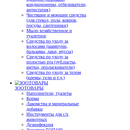
кондиционеры, отбеливатели,
антистатик)
Чистящие и моющие средства
(для стекол, пола, ковров,
посуды, сантехники)
Мыло хозяйственное и
туалетное
Средства по уходу за
волосами (шампуни,
бальзамы, лаки, муссы)
Средства по уходу за
полостью рта (зуб.пасты,
щетки, ополаскиватели)
Средства по уходу за телом
(кремы, гели и т.д.)
ЗООТОВАРЫ
Наполнители, туалеты
Корма
Лакомства и минеральные
добавки
Инструменты для с/х
животных
Дезинфекция
Зоосерия ТОП100