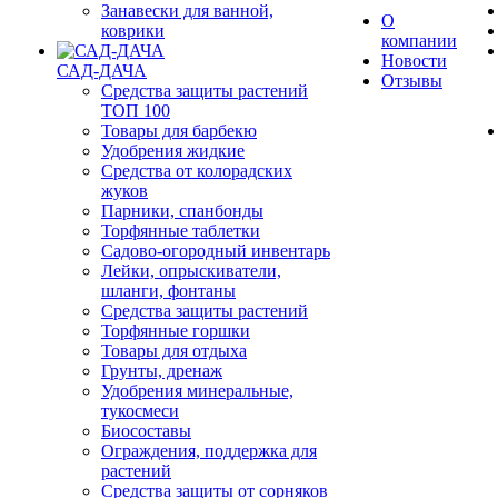
Занавески для ванной,
О
коврики
компании
Новости
САД-ДАЧА
Отзывы
Средства защиты растений
ТОП 100
Товары для барбекю
Удобрения жидкие
Средства от колорадских
жуков
Парники, спанбонды
Торфянные таблетки
Садово-огородный инвентарь
Лейки, опрыскиватели,
шланги, фонтаны
Средства защиты растений
Торфянные горшки
Товары для отдыха
Грунты, дренаж
Удобрения минеральные,
тукосмеси
Биосоставы
Ограждения, поддержка для
растений
Средства защиты от сорняков