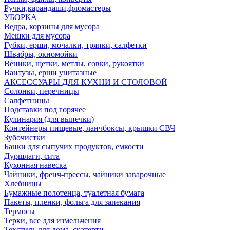
Ручки,карандаши,фломастеры
УБОРКА
Ведра, корзины для мусора
Мешки для мусора
Губки, ерши, мочалки, тряпки, салфетки
Швабры, окномойки
Веники, щетки, метлы, совки, рукоятки
Вантузы, ерши унитазные
АКСЕССУАРЫ ДЛЯ КУХНИ И СТОЛОВОЙ
Солонки, перечницы
Салфетницы
Подставки под горячее
Кулинария (для выпечки)
Контейнеры пищевые, ланчбоксы, крышки СВЧ
Зубочистки
Банки для сыпучих продуктов, емкости
Дуршлаги, сита
Кухонная навеска
Чайники, френч-прессы, чайники заварочные
Хлебницы
Бумажные полотенца, туалетная бумага
Пакеты, пленки, фольга для запекания
Термосы
Терки, все для измельчения
Текстиль для дома, скатерти