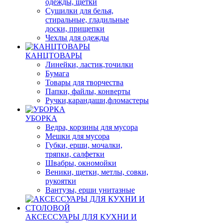
одежды, щетки
Сушилки для белья,
стиральные, гладильные
доски, прищепки
Чехлы для одежды
КАНЦТОВАРЫ
Линейки, ластик,точилки
Бумага
Товары для творчества
Папки, файлы, конверты
Ручки,карандаши,фломастеры
УБОРКА
Ведра, корзины для мусора
Мешки для мусора
Губки, ерши, мочалки,
тряпки, салфетки
Швабры, окномойки
Веники, щетки, метлы, совки,
рукоятки
Вантузы, ерши унитазные
АКСЕССУАРЫ ДЛЯ КУХНИ И