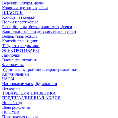
Веревки, шнуры, фалы
Коврики, щетки, скребки
ПЛАСТИК
Комоды, этажерки
Полки пластиковые
Баки, бидоны, бочки, канистры, фляги
Ванночки, горшки детские, ведро-туалет
Ведра, тазы, ковши
Контейнеры, ящики
Табуреты, стульчики
ЭЛЕКТРОТОВАРЫ
Лампочки
Элементы питания
Фитолампы
Удлинители, тройники, европереходники
Кипятильники
ЧАСЫ
Настольные часы, будильники
Песочные
ТОВАРЫ ДЛЯ ПРАЗДНИКА
ПРЕДПРАЗДНИЧНАЯ АКЦИЯ
Новый год
День рождения
ПОСУДА
Пластиковая посуда