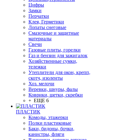
Цифры
Замки
Перчатки
Клея, Герметики
Лопаты снеговые
Смазочные и защитные
материалы
Свечи
Газовые плиты, горелки
Газ и бензин для зажигалок
Хозяйственные сумки,
тележки
Утеплители для окон, крепп,
скотч, изоленты
Хоз. мелочи
Веревки, шнуры, фалы
Коврики, щетки, скребки
+ ЕЩЕ 6
ПЛАСТИК
Комоды, этажерки
Полки пластиковые
Баки, бидоны, бочки,
канистры, фляги
Ванночки, горшки детские,