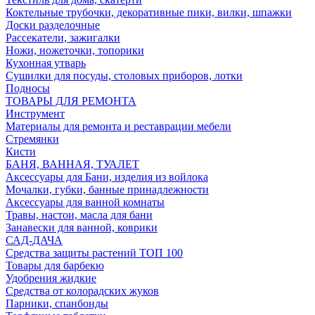
Коктельные трубочки, декоративные пики, вилки, шпажки
Доски разделочные
Рассекатели, зажигалки
Ножи, ножеточки, топорики
Кухонная утварь
Сушилки для посуды, столовых приборов, лотки
Подносы
ТОВАРЫ ДЛЯ РЕМОНТА
Инструмент
Материалы для ремонта и реставрации мебели
Стремянки
Кисти
БАНЯ, ВАННАЯ, ТУАЛЕТ
Аксессуары для Бани, изделия из войлока
Мочалки, губки, банные принадлежности
Аксессуары для ванной комнаты
Травы, настои, масла для бани
Занавески для ванной, коврики
САД-ДАЧА
Средства защиты растений ТОП 100
Товары для барбекю
Удобрения жидкие
Средства от колорадских жуков
Парники, спанбонды