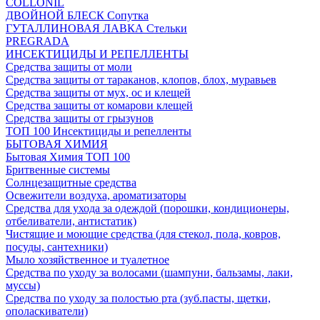
COLLONIL
ДВОЙНОЙ БЛЕСК Сопутка
ГУТАЛЛИНОВАЯ ЛАВКА Стельки
PREGRADA
ИНСЕКТИЦИДЫ И РЕПЕЛЛЕНТЫ
Средства защиты от моли
Средства защиты от тараканов, клопов, блох, муравьев
Средства защиты от мух, ос и клещей
Средства защиты от комарови клещей
Средства защиты от грызунов
ТОП 100 Инсектициды и репелленты
БЫТОВАЯ ХИМИЯ
Бытовая Химия ТОП 100
Бритвенные системы
Солнцезащитные средства
Освежители воздуха, ароматизаторы
Средства для ухода за одеждой (порошки, кондиционеры,
отбеливатели, антистатик)
Чистящие и моющие средства (для стекол, пола, ковров,
посуды, сантехники)
Мыло хозяйственное и туалетное
Средства по уходу за волосами (шампуни, бальзамы, лаки,
муссы)
Средства по уходу за полостью рта (зуб.пасты, щетки,
ополаскиватели)