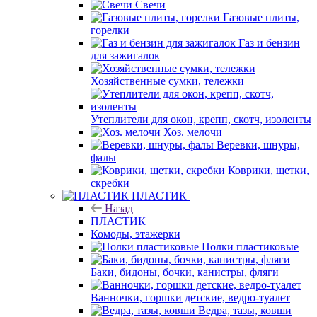
Свечи
Газовые плиты,
горелки
Газ и бензин
для зажигалок
Хозяйственные сумки, тележки
Утеплители для окон, крепп, скотч, изоленты
Хоз. мелочи
Веревки, шнуры,
фалы
Коврики, щетки,
скребки
ПЛАСТИК
Назад
ПЛАСТИК
Комоды, этажерки
Полки пластиковые
Баки, бидоны, бочки, канистры, фляги
Ванночки, горшки детские, ведро-туалет
Ведра, тазы, ковши