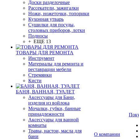
Доски разделочные
Рассекатели, зажигалки
Ножи, ножеточки, топорики
Кухонная утварь
Сушилки для посуды,
столовых приборов, лотки
Подносы
+ ЕЩЕ 13
ТОВАРЫ ДЛЯ РЕМОНТА
Инструмент
Материалы для ремонта и
реставрации мебели
Стремянки
Кисти
БАНЯ, ВАННАЯ, ТУАЛЕТ
Аксессуары для Бани,
изделия из войлока
Мочалки, губки, банные
принадлежности
Пок
Аксессуары для ванной
комнаты
Травы, настои, масла для
О компании
бани