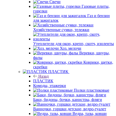
Свечи
Газовые плиты,
горелки
Газ и бензин
для зажигалок
Хозяйственные сумки, тележки
Утеплители для окон, крепп, скотч, изоленты
Хоз. мелочи
Веревки, шнуры,
фалы
Коврики, щетки,
скребки
ПЛАСТИК
Назад
ПЛАСТИК
Комоды, этажерки
Полки пластиковые
Баки, бидоны, бочки, канистры, фляги
Ванночки, горшки детские, ведро-туалет
Ведра, тазы, ковши