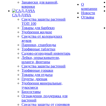
Занавески для ванной,
О
коврики
компании
Новости
САД-ДАЧА
Отзывы
Средства защиты растений
ТОП 100
Товары для барбекю
Удобрения жидкие
Средства от колорадских
жуков
Парники, спанбонды
Торфянные таблетки
Садово-огородный инвентарь
Лейки, опрыскиватели,
шланги, фонтаны
Средства защиты растений
Торфянные горшки
Товары для отдыха
Грунты, дренаж
Удобрения минеральные,
тукосмеси
Биосоставы
Ограждения, поддержка для
растений
Средства защиты от сорняков