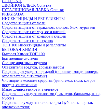
COLLONIL
ДВОЙНОЙ БЛЕСК Сопутка
ГУТАЛЛИНОВАЯ ЛАВКА Стельки
PREGRADA
ИНСЕКТИЦИДЫ И РЕПЕЛЛЕНТЫ
Средства защиты от моли
Средства защиты от тараканов, клопов, блох, муравьев
Средства защиты от мух, ос и клещей
Средства защиты от комарови клещей
Средства защиты от грызунов
ТОП 100 Инсектициды и репелленты
БЫТОВАЯ ХИМИЯ
Бытовая Химия ТОП 100
Бритвенные системы
Солнцезащитные средства
Освежители воздуха, ароматизаторы
Средства для ухода за одеждой (порошки, кондиционеры,
отбеливатели, антистатик)
Чистящие и моющие средства (для стекол, пола, ковров,
посуды, сантехники)
Мыло хозяйственное и туалетное
Средства по уходу за волосами (шампуни, бальзамы, лаки,
муссы)
Средства по уходу за полостью рта (зуб.пасты, щетки,
ополаскиватели)