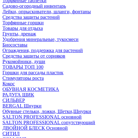
Торфянные таблетки
Садово-огородный инвентарь
Лейки, опрыскиватели, шланги, фонтаны
Средства защиты растений
Торфянные горшки
Товары для отдыха
Грунты, дренаж
Удобрения минеральные, тукосмеси
Биосоставы
Ограждения, поддержка для растений
Средства защиты от сорняков
Рукомойники, души
ТОВАРЫ ТОП 100
Горшки для рассады пластик
Стимуляторы роста
Кокос
ОБУВНАЯ КОСМЕТИКА
РАДУГА ШИК
СИЛЬВЕР
BERGAL Шнурки
Обувные стельки, ложки, Щетки,Шнурки
SALTON PROFESSIONAL основной
SALTON PROFESSIONAL сопутствующий
ДВОЙНОЙ БЛЕСК Основной
СИТИЛ