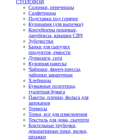
СТОЛОВОЙ
Солонки, перечницы
Салфетницы
Подставки под горячее
Кулинария (для выпечки)
Контейнеры пищевые,
ланчбоксы, крышки СВЧ
Зубочистки
Банки для сыпучих
продуктов, емкости
Дуршлаги, сита
Кухонная навеска
Чайники, френч-прессы,
чайники заварочные
Хлебницы
Бумажные полотенца,
туалетная бумага
Пакеты, пленки, фольга для
запекания
Термосы
Терки, все для измельчения
Текстиль для дома, скатерти
Коктельные трубочки,
декоративные пики, вилки,
шпажки