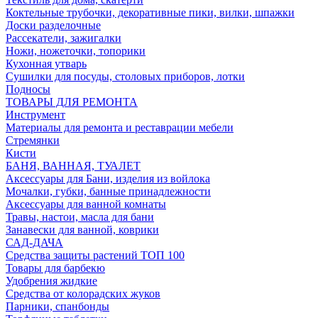
Коктельные трубочки, декоративные пики, вилки, шпажки
Доски разделочные
Рассекатели, зажигалки
Ножи, ножеточки, топорики
Кухонная утварь
Сушилки для посуды, столовых приборов, лотки
Подносы
ТОВАРЫ ДЛЯ РЕМОНТА
Инструмент
Материалы для ремонта и реставрации мебели
Стремянки
Кисти
БАНЯ, ВАННАЯ, ТУАЛЕТ
Аксессуары для Бани, изделия из войлока
Мочалки, губки, банные принадлежности
Аксессуары для ванной комнаты
Травы, настои, масла для бани
Занавески для ванной, коврики
САД-ДАЧА
Средства защиты растений ТОП 100
Товары для барбекю
Удобрения жидкие
Средства от колорадских жуков
Парники, спанбонды