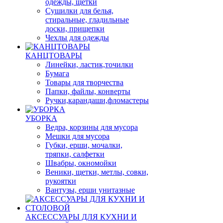
одежды, щетки
Сушилки для белья,
стиральные, гладильные
доски, прищепки
Чехлы для одежды
КАНЦТОВАРЫ
Линейки, ластик,точилки
Бумага
Товары для творчества
Папки, файлы, конверты
Ручки,карандаши,фломастеры
УБОРКА
Ведра, корзины для мусора
Мешки для мусора
Губки, ерши, мочалки,
тряпки, салфетки
Швабры, окномойки
Веники, щетки, метлы, совки,
рукоятки
Вантузы, ерши унитазные
АКСЕССУАРЫ ДЛЯ КУХНИ И