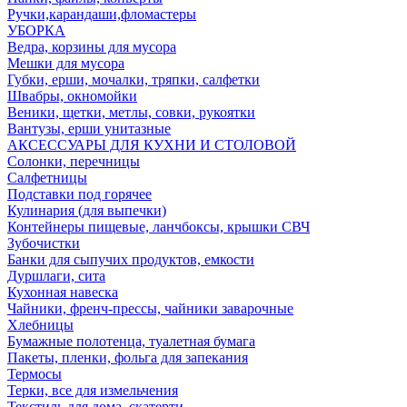
Ручки,карандаши,фломастеры
УБОРКА
Ведра, корзины для мусора
Мешки для мусора
Губки, ерши, мочалки, тряпки, салфетки
Швабры, окномойки
Веники, щетки, метлы, совки, рукоятки
Вантузы, ерши унитазные
АКСЕССУАРЫ ДЛЯ КУХНИ И СТОЛОВОЙ
Солонки, перечницы
Салфетницы
Подставки под горячее
Кулинария (для выпечки)
Контейнеры пищевые, ланчбоксы, крышки СВЧ
Зубочистки
Банки для сыпучих продуктов, емкости
Дуршлаги, сита
Кухонная навеска
Чайники, френч-прессы, чайники заварочные
Хлебницы
Бумажные полотенца, туалетная бумага
Пакеты, пленки, фольга для запекания
Термосы
Терки, все для измельчения
Текстиль для дома, скатерти