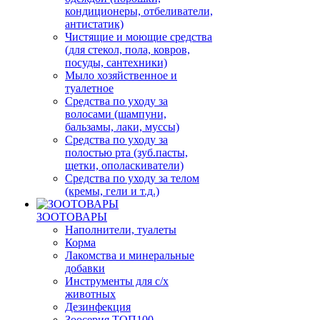
кондиционеры, отбеливатели,
антистатик)
Чистящие и моющие средства
(для стекол, пола, ковров,
посуды, сантехники)
Мыло хозяйственное и
туалетное
Средства по уходу за
волосами (шампуни,
бальзамы, лаки, муссы)
Средства по уходу за
полостью рта (зуб.пасты,
щетки, ополаскиватели)
Средства по уходу за телом
(кремы, гели и т.д.)
ЗООТОВАРЫ
Наполнители, туалеты
Корма
Лакомства и минеральные
добавки
Инструменты для с/х
животных
Дезинфекция
Зоосерия ТОП100