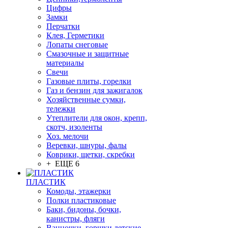
Цифры
Замки
Перчатки
Клея, Герметики
Лопаты снеговые
Смазочные и защитные
материалы
Свечи
Газовые плиты, горелки
Газ и бензин для зажигалок
Хозяйственные сумки,
тележки
Утеплители для окон, крепп,
скотч, изоленты
Хоз. мелочи
Веревки, шнуры, фалы
Коврики, щетки, скребки
+ ЕЩЕ 6
ПЛАСТИК
Комоды, этажерки
Полки пластиковые
Баки, бидоны, бочки,
канистры, фляги
Ванночки, горшки детские,