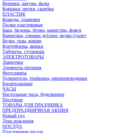
Веревки, шнуры, фалы
Коврики, щетки, скребки
ПЛАСТИК
Комоды, этажерки
Полки пластиковые
Баки, бидоны, бочки, канистры, фляги
Ванночки, горшки детские, ведро-туалет
Ведра, тазы, ковши
Контейнеры, ящики
Табуреты, стульчики
ЭЛЕКТРОТОВАРЫ
Лампочки
Элементы питания
Фитолампы
Удлинители, тройники, европереходники
Кипятильники
ЧАСЫ
Настольные часы, будильники
Песочные
ТОВАРЫ ДЛЯ ПРАЗДНИКА
ПРЕДПРАЗДНИЧНАЯ АКЦИЯ
Новый год
День рождения
ПОСУДА
Пластиковая посуда