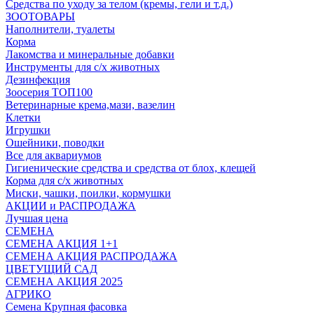
Средства по уходу за телом (кремы, гели и т.д.)
ЗООТОВАРЫ
Наполнители, туалеты
Корма
Лакомства и минеральные добавки
Инструменты для с/х животных
Дезинфекция
Зоосерия ТОП100
Ветеринарные крема,мази, вазелин
Клетки
Игрушки
Ошейники, поводки
Все для аквариумов
Гигиенические средства и средства от блох, клещей
Корма для с/х животных
Миски, чашки, поилки, кормушки
АКЦИИ и РАСПРОДАЖА
Лучшая цена
СЕМЕНА
СЕМЕНА АКЦИЯ 1+1
СЕМЕНА АКЦИЯ РАСПРОДАЖА
ЦВЕТУЩИЙ САД
СЕМЕНА АКЦИЯ 2025
АГРИКО
Семена Крупная фасовка