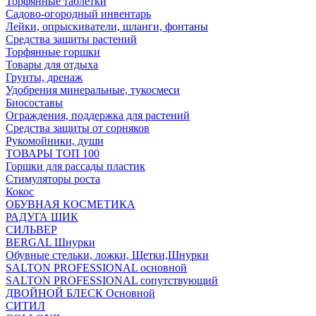
Торфянные таблетки
Садово-огородный инвентарь
Лейки, опрыскиватели, шланги, фонтаны
Средства защиты растений
Торфянные горшки
Товары для отдыха
Грунты, дренаж
Удобрения минеральные, тукосмеси
Биосоставы
Ограждения, поддержка для растений
Средства защиты от сорняков
Рукомойники, души
ТОВАРЫ ТОП 100
Горшки для рассады пластик
Стимуляторы роста
Кокос
ОБУВНАЯ КОСМЕТИКА
РАДУГА ШИК
СИЛЬВЕР
BERGAL Шнурки
Обувные стельки, ложки, Щетки,Шнурки
SALTON PROFESSIONAL основной
SALTON PROFESSIONAL сопутствующий
ДВОЙНОЙ БЛЕСК Основной
СИТИЛ