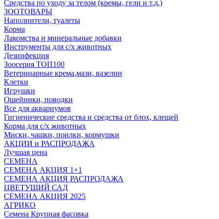
Средства по уходу за телом (кремы, гели и т.д.)
ЗООТОВАРЫ
Наполнители, туалеты
Корма
Лакомства и минеральные добавки
Инструменты для с/х животных
Дезинфекция
Зоосерия ТОП100
Ветеринарные крема,мази, вазелин
Клетки
Игрушки
Ошейники, поводки
Все для аквариумов
Гигиенические средства и средства от блох, клещей
Корма для с/х животных
Миски, чашки, поилки, кормушки
АКЦИИ и РАСПРОДАЖА
Лучшая цена
СЕМЕНА
СЕМЕНА АКЦИЯ 1+1
СЕМЕНА АКЦИЯ РАСПРОДАЖА
ЦВЕТУЩИЙ САД
СЕМЕНА АКЦИЯ 2025
АГРИКО
Семена Крупная фасовка