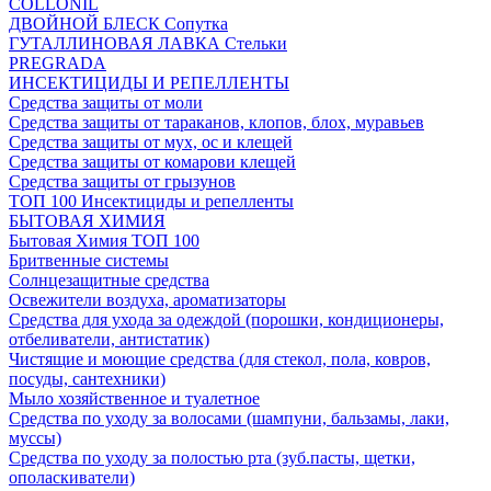
COLLONIL
ДВОЙНОЙ БЛЕСК Сопутка
ГУТАЛЛИНОВАЯ ЛАВКА Стельки
PREGRADA
ИНСЕКТИЦИДЫ И РЕПЕЛЛЕНТЫ
Средства защиты от моли
Средства защиты от тараканов, клопов, блох, муравьев
Средства защиты от мух, ос и клещей
Средства защиты от комарови клещей
Средства защиты от грызунов
ТОП 100 Инсектициды и репелленты
БЫТОВАЯ ХИМИЯ
Бытовая Химия ТОП 100
Бритвенные системы
Солнцезащитные средства
Освежители воздуха, ароматизаторы
Средства для ухода за одеждой (порошки, кондиционеры,
отбеливатели, антистатик)
Чистящие и моющие средства (для стекол, пола, ковров,
посуды, сантехники)
Мыло хозяйственное и туалетное
Средства по уходу за волосами (шампуни, бальзамы, лаки,
муссы)
Средства по уходу за полостью рта (зуб.пасты, щетки,
ополаскиватели)