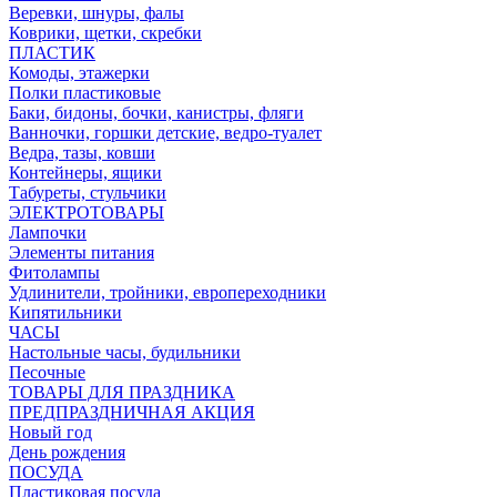
Веревки, шнуры, фалы
Коврики, щетки, скребки
ПЛАСТИК
Комоды, этажерки
Полки пластиковые
Баки, бидоны, бочки, канистры, фляги
Ванночки, горшки детские, ведро-туалет
Ведра, тазы, ковши
Контейнеры, ящики
Табуреты, стульчики
ЭЛЕКТРОТОВАРЫ
Лампочки
Элементы питания
Фитолампы
Удлинители, тройники, европереходники
Кипятильники
ЧАСЫ
Настольные часы, будильники
Песочные
ТОВАРЫ ДЛЯ ПРАЗДНИКА
ПРЕДПРАЗДНИЧНАЯ АКЦИЯ
Новый год
День рождения
ПОСУДА
Пластиковая посуда