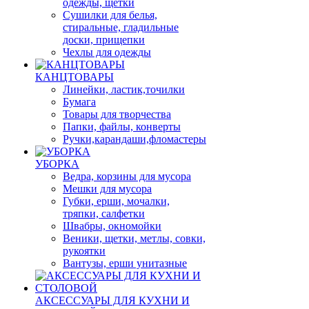
одежды, щетки
Сушилки для белья,
стиральные, гладильные
доски, прищепки
Чехлы для одежды
КАНЦТОВАРЫ
Линейки, ластик,точилки
Бумага
Товары для творчества
Папки, файлы, конверты
Ручки,карандаши,фломастеры
УБОРКА
Ведра, корзины для мусора
Мешки для мусора
Губки, ерши, мочалки,
тряпки, салфетки
Швабры, окномойки
Веники, щетки, метлы, совки,
рукоятки
Вантузы, ерши унитазные
АКСЕССУАРЫ ДЛЯ КУХНИ И