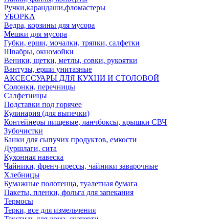
Ручки,карандаши,фломастеры
УБОРКА
Ведра, корзины для мусора
Мешки для мусора
Губки, ерши, мочалки, тряпки, салфетки
Швабры, окномойки
Веники, щетки, метлы, совки, рукоятки
Вантузы, ерши унитазные
АКСЕССУАРЫ ДЛЯ КУХНИ И СТОЛОВОЙ
Солонки, перечницы
Салфетницы
Подставки под горячее
Кулинария (для выпечки)
Контейнеры пищевые, ланчбоксы, крышки СВЧ
Зубочистки
Банки для сыпучих продуктов, емкости
Дуршлаги, сита
Кухонная навеска
Чайники, френч-прессы, чайники заварочные
Хлебницы
Бумажные полотенца, туалетная бумага
Пакеты, пленки, фольга для запекания
Термосы
Терки, все для измельчения
Текстиль для дома, скатерти