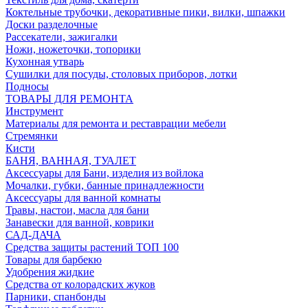
Коктельные трубочки, декоративные пики, вилки, шпажки
Доски разделочные
Рассекатели, зажигалки
Ножи, ножеточки, топорики
Кухонная утварь
Сушилки для посуды, столовых приборов, лотки
Подносы
ТОВАРЫ ДЛЯ РЕМОНТА
Инструмент
Материалы для ремонта и реставрации мебели
Стремянки
Кисти
БАНЯ, ВАННАЯ, ТУАЛЕТ
Аксессуары для Бани, изделия из войлока
Мочалки, губки, банные принадлежности
Аксессуары для ванной комнаты
Травы, настои, масла для бани
Занавески для ванной, коврики
САД-ДАЧА
Средства защиты растений ТОП 100
Товары для барбекю
Удобрения жидкие
Средства от колорадских жуков
Парники, спанбонды