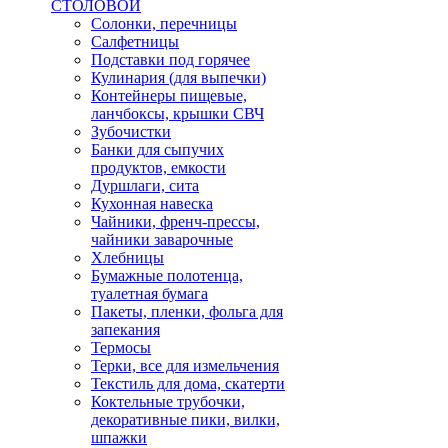
СТОЛОВОЙ
Солонки, перечницы
Салфетницы
Подставки под горячее
Кулинария (для выпечки)
Контейнеры пищевые,
ланчбоксы, крышки СВЧ
Зубочистки
Банки для сыпучих
продуктов, емкости
Дуршлаги, сита
Кухонная навеска
Чайники, френч-прессы,
чайники заварочные
Хлебницы
Бумажные полотенца,
туалетная бумага
Пакеты, пленки, фольга для
запекания
Термосы
Терки, все для измельчения
Текстиль для дома, скатерти
Коктельные трубочки,
декоративные пики, вилки,
шпажки