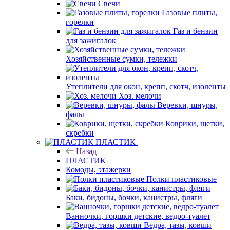
Свечи
Газовые плиты,
горелки
Газ и бензин
для зажигалок
Хозяйственные сумки, тележки
Утеплители для окон, крепп, скотч, изоленты
Хоз. мелочи
Веревки, шнуры,
фалы
Коврики, щетки,
скребки
ПЛАСТИК
Назад
ПЛАСТИК
Комоды, этажерки
Полки пластиковые
Баки, бидоны, бочки, канистры, фляги
Ванночки, горшки детские, ведро-туалет
Ведра, тазы, ковши