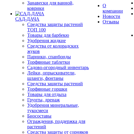
Занавески для ванной,
О
коврики
компании
Новости
САД-ДАЧА
Отзывы
Средства защиты растений
ТОП 100
Товары для барбекю
Удобрения жидкие
Средства от колорадских
жуков
Парники, спанбонды
Торфянные таблетки
Садово-огородный инвентарь
Лейки, опрыскиватели,
шланги, фонтаны
Средства защиты растений
Торфянные горшки
Товары для отдыха
Грунты, дренаж
Удобрения минеральные,
тукосмеси
Биосоставы
Ограждения, поддержка для
растений
Средства защиты от сорняков