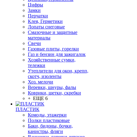
Цифры
Замки
Перчатки
Клея, Герметики
Лопаты снеговые
Смазочные и защитные
материалы
Свечи
Газовые плиты, горелки
Газ и бензин для зажигалок
Хозяйственные сумки,
тележки
Утеплители для окон, крепп,
скотч, изоленты
Хоз. мелочи
Веревки, шнуры, фалы
Коврики, щетки, скребки
+ ЕЩЕ 6
ПЛАСТИК
Комоды, этажерки
Полки пластиковые
Баки, бидоны, бочки,
канистры, фляги
Ванночки, горшки детские,