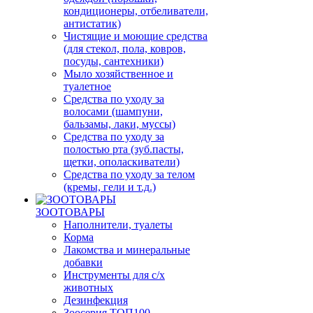
кондиционеры, отбеливатели,
антистатик)
Чистящие и моющие средства
(для стекол, пола, ковров,
посуды, сантехники)
Мыло хозяйственное и
туалетное
Средства по уходу за
волосами (шампуни,
бальзамы, лаки, муссы)
Средства по уходу за
полостью рта (зуб.пасты,
щетки, ополаскиватели)
Средства по уходу за телом
(кремы, гели и т.д.)
ЗООТОВАРЫ
Наполнители, туалеты
Корма
Лакомства и минеральные
добавки
Инструменты для с/х
животных
Дезинфекция
Зоосерия ТОП100