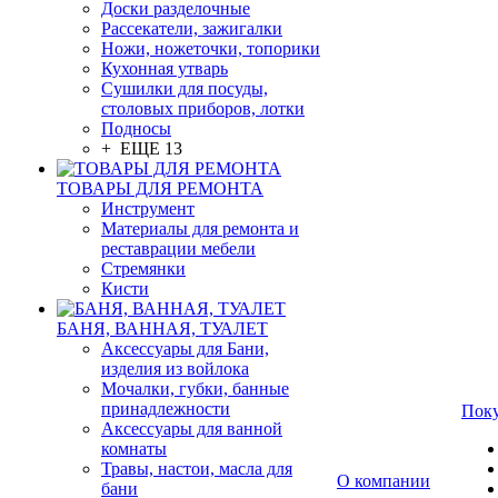
Доски разделочные
Рассекатели, зажигалки
Ножи, ножеточки, топорики
Кухонная утварь
Сушилки для посуды,
столовых приборов, лотки
Подносы
+ ЕЩЕ 13
ТОВАРЫ ДЛЯ РЕМОНТА
Инструмент
Материалы для ремонта и
реставрации мебели
Стремянки
Кисти
БАНЯ, ВАННАЯ, ТУАЛЕТ
Аксессуары для Бани,
изделия из войлока
Мочалки, губки, банные
принадлежности
Пок
Аксессуары для ванной
комнаты
Травы, настои, масла для
О компании
бани