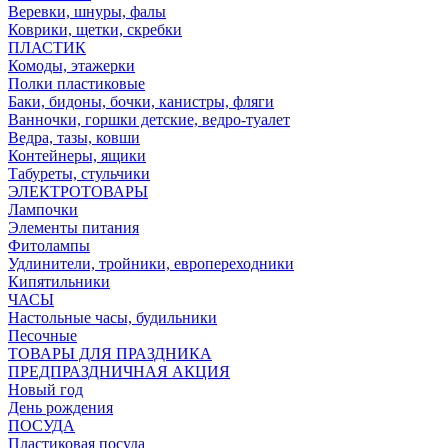
Веревки, шнуры, фалы
Коврики, щетки, скребки
ПЛАСТИК
Комоды, этажерки
Полки пластиковые
Баки, бидоны, бочки, канистры, фляги
Ванночки, горшки детские, ведро-туалет
Ведра, тазы, ковши
Контейнеры, ящики
Табуреты, стульчики
ЭЛЕКТРОТОВАРЫ
Лампочки
Элементы питания
Фитолампы
Удлинители, тройники, европереходники
Кипятильники
ЧАСЫ
Настольные часы, будильники
Песочные
ТОВАРЫ ДЛЯ ПРАЗДНИКА
ПРЕДПРАЗДНИЧНАЯ АКЦИЯ
Новый год
День рождения
ПОСУДА
Пластиковая посуда