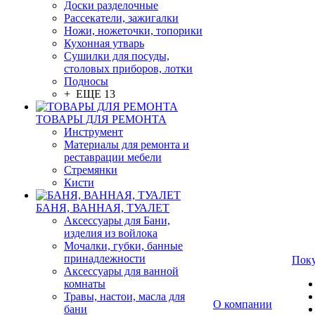
Доски разделочные
Рассекатели, зажигалки
Ножи, ножеточки, топорики
Кухонная утварь
Сушилки для посуды,
столовых приборов, лотки
Подносы
+ ЕЩЕ 13
ТОВАРЫ ДЛЯ РЕМОНТА
Инструмент
Материалы для ремонта и
реставрации мебели
Стремянки
Кисти
БАНЯ, ВАННАЯ, ТУАЛЕТ
Аксессуары для Бани,
изделия из войлока
Мочалки, губки, банные
принадлежности
Пок
Аксессуары для ванной
комнаты
Травы, настои, масла для
О компании
бани