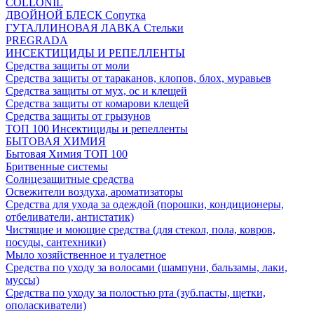
COLLONIL
ДВОЙНОЙ БЛЕСК Сопутка
ГУТАЛЛИНОВАЯ ЛАВКА Стельки
PREGRADA
ИНСЕКТИЦИДЫ И РЕПЕЛЛЕНТЫ
Средства защиты от моли
Средства защиты от тараканов, клопов, блох, муравьев
Средства защиты от мух, ос и клещей
Средства защиты от комарови клещей
Средства защиты от грызунов
ТОП 100 Инсектициды и репелленты
БЫТОВАЯ ХИМИЯ
Бытовая Химия ТОП 100
Бритвенные системы
Солнцезащитные средства
Освежители воздуха, ароматизаторы
Средства для ухода за одеждой (порошки, кондиционеры,
отбеливатели, антистатик)
Чистящие и моющие средства (для стекол, пола, ковров,
посуды, сантехники)
Мыло хозяйственное и туалетное
Средства по уходу за волосами (шампуни, бальзамы, лаки,
муссы)
Средства по уходу за полостью рта (зуб.пасты, щетки,
ополаскиватели)