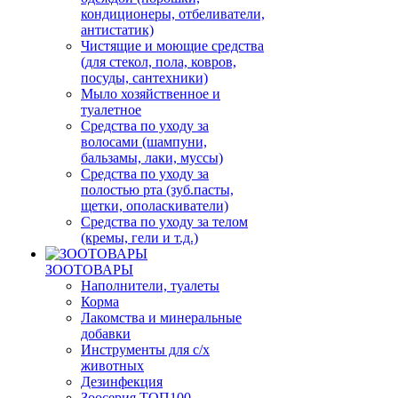
кондиционеры, отбеливатели,
антистатик)
Чистящие и моющие средства
(для стекол, пола, ковров,
посуды, сантехники)
Мыло хозяйственное и
туалетное
Средства по уходу за
волосами (шампуни,
бальзамы, лаки, муссы)
Средства по уходу за
полостью рта (зуб.пасты,
щетки, ополаскиватели)
Средства по уходу за телом
(кремы, гели и т.д.)
ЗООТОВАРЫ
Наполнители, туалеты
Корма
Лакомства и минеральные
добавки
Инструменты для с/х
животных
Дезинфекция
Зоосерия ТОП100