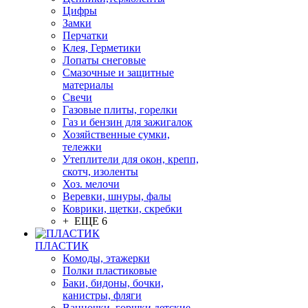
Цифры
Замки
Перчатки
Клея, Герметики
Лопаты снеговые
Смазочные и защитные
материалы
Свечи
Газовые плиты, горелки
Газ и бензин для зажигалок
Хозяйственные сумки,
тележки
Утеплители для окон, крепп,
скотч, изоленты
Хоз. мелочи
Веревки, шнуры, фалы
Коврики, щетки, скребки
+ ЕЩЕ 6
ПЛАСТИК
Комоды, этажерки
Полки пластиковые
Баки, бидоны, бочки,
канистры, фляги
Ванночки, горшки детские,