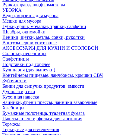
Ручки,карандаши,фломастеры
УБОРКА
Ведра, корзины для мусора
Мешки для мусора
Губки, ерши, мочалки, тряпки, салфетки
Швабры, окномойки
Веники, щетки, метлы, совки, рукоятки
Вантузы, ерши унитазные
АКСЕССУАРЫ ДЛЯ КУХНИ И СТОЛОВОЙ
Солонки, перечницы
Салфетницы
Подставки под горячее
Кулинария (для выпечки)
Контейнеры пищевые, ланчбоксы, крышки СВЧ
Зубочистки
Банки для сыпучих продуктов, емкости
Дуршлаги, сита
Кухонная навеска
Чайники, френч-прессы, чайники заварочные
Хлебницы
Бумажные полотенца, туалетная бумага
Пакеты, пленки, фольга для запекания
Термосы
Терки, все для измельчения
Текстиль для дома, скатерти