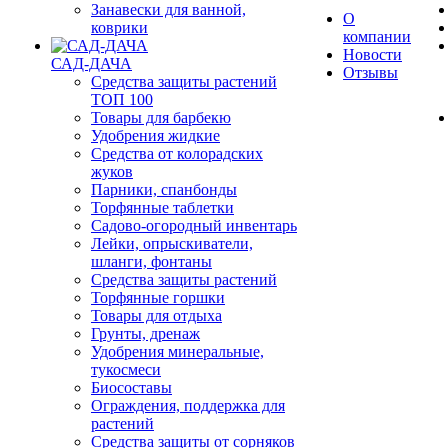
Занавески для ванной,
О
коврики
компании
Новости
САД-ДАЧА
Отзывы
Средства защиты растений
ТОП 100
Товары для барбекю
Удобрения жидкие
Средства от колорадских
жуков
Парники, спанбонды
Торфянные таблетки
Садово-огородный инвентарь
Лейки, опрыскиватели,
шланги, фонтаны
Средства защиты растений
Торфянные горшки
Товары для отдыха
Грунты, дренаж
Удобрения минеральные,
тукосмеси
Биосоставы
Ограждения, поддержка для
растений
Средства защиты от сорняков