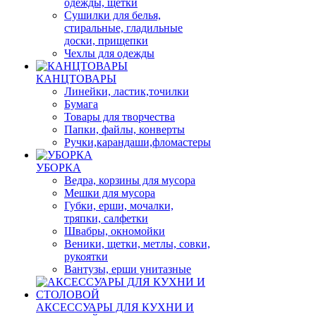
одежды, щетки
Сушилки для белья,
стиральные, гладильные
доски, прищепки
Чехлы для одежды
КАНЦТОВАРЫ
Линейки, ластик,точилки
Бумага
Товары для творчества
Папки, файлы, конверты
Ручки,карандаши,фломастеры
УБОРКА
Ведра, корзины для мусора
Мешки для мусора
Губки, ерши, мочалки,
тряпки, салфетки
Швабры, окномойки
Веники, щетки, метлы, совки,
рукоятки
Вантузы, ерши унитазные
АКСЕССУАРЫ ДЛЯ КУХНИ И