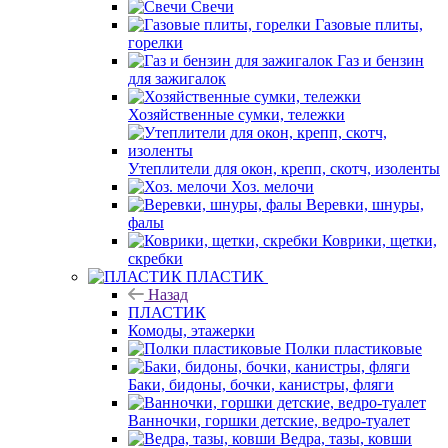
Свечи
Газовые плиты,
горелки
Газ и бензин
для зажигалок
Хозяйственные сумки, тележки
Утеплители для окон, крепп, скотч, изоленты
Хоз. мелочи
Веревки, шнуры,
фалы
Коврики, щетки,
скребки
ПЛАСТИК
Назад
ПЛАСТИК
Комоды, этажерки
Полки пластиковые
Баки, бидоны, бочки, канистры, фляги
Ванночки, горшки детские, ведро-туалет
Ведра, тазы, ковши