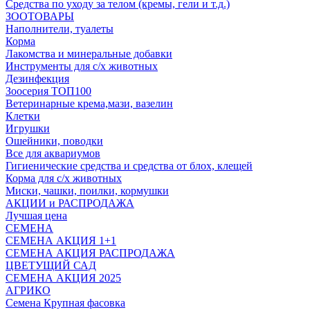
Средства по уходу за телом (кремы, гели и т.д.)
ЗООТОВАРЫ
Наполнители, туалеты
Корма
Лакомства и минеральные добавки
Инструменты для с/х животных
Дезинфекция
Зоосерия ТОП100
Ветеринарные крема,мази, вазелин
Клетки
Игрушки
Ошейники, поводки
Все для аквариумов
Гигиенические средства и средства от блох, клещей
Корма для с/х животных
Миски, чашки, поилки, кормушки
АКЦИИ и РАСПРОДАЖА
Лучшая цена
СЕМЕНА
СЕМЕНА АКЦИЯ 1+1
СЕМЕНА АКЦИЯ РАСПРОДАЖА
ЦВЕТУЩИЙ САД
СЕМЕНА АКЦИЯ 2025
АГРИКО
Семена Крупная фасовка