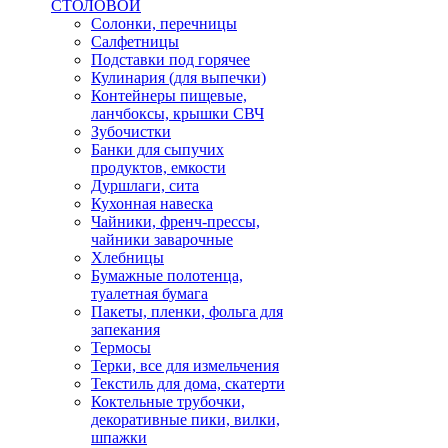
СТОЛОВОЙ
Солонки, перечницы
Салфетницы
Подставки под горячее
Кулинария (для выпечки)
Контейнеры пищевые,
ланчбоксы, крышки СВЧ
Зубочистки
Банки для сыпучих
продуктов, емкости
Дуршлаги, сита
Кухонная навеска
Чайники, френч-прессы,
чайники заварочные
Хлебницы
Бумажные полотенца,
туалетная бумага
Пакеты, пленки, фольга для
запекания
Термосы
Терки, все для измельчения
Текстиль для дома, скатерти
Коктельные трубочки,
декоративные пики, вилки,
шпажки