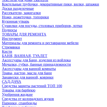
Коктельные трубочки, декоративные пики, вилки, шпажки
Доски разделочные
Рассекатели, зажигалки
Ножи, ножеточки, топорики
Кухонная утварь
Сушилки для посуды, столовых приборов, лотки
Подносы
ТОВАРЫ ДЛЯ РЕМОНТА
Инструмент
Материалы для ремонта и реставрации мебели
Стремянки
Кисти
БАНЯ, ВАННАЯ, ТУАЛЕТ
Аксессуары для Бани, изделия из войлока
Мочалки, губки, банные принадлежности
Аксессуары для ванной комнаты
Травы, настои, масла для бани
Занавески для ванной, коврики
САД-ДАЧА
Средства защиты растений ТОП 100
Товары для барбекю
Удобрения жидкие
Средства от колорадских жуков
Парники, спанбонды