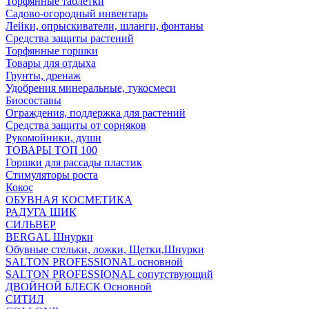
Торфянные таблетки
Садово-огородный инвентарь
Лейки, опрыскиватели, шланги, фонтаны
Средства защиты растений
Торфянные горшки
Товары для отдыха
Грунты, дренаж
Удобрения минеральные, тукосмеси
Биосоставы
Ограждения, поддержка для растений
Средства защиты от сорняков
Рукомойники, души
ТОВАРЫ ТОП 100
Горшки для рассады пластик
Стимуляторы роста
Кокос
ОБУВНАЯ КОСМЕТИКА
РАДУГА ШИК
СИЛЬВЕР
BERGAL Шнурки
Обувные стельки, ложки, Щетки,Шнурки
SALTON PROFESSIONAL основной
SALTON PROFESSIONAL сопутствующий
ДВОЙНОЙ БЛЕСК Основной
СИТИЛ