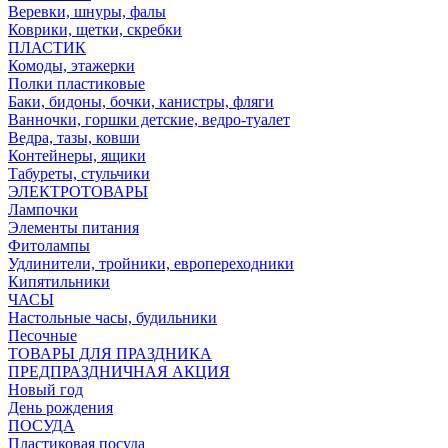
Веревки, шнуры, фалы
Коврики, щетки, скребки
ПЛАСТИК
Комоды, этажерки
Полки пластиковые
Баки, бидоны, бочки, канистры, фляги
Ванночки, горшки детские, ведро-туалет
Ведра, тазы, ковши
Контейнеры, ящики
Табуреты, стульчики
ЭЛЕКТРОТОВАРЫ
Лампочки
Элементы питания
Фитолампы
Удлинители, тройники, европереходники
Кипятильники
ЧАСЫ
Настольные часы, будильники
Песочные
ТОВАРЫ ДЛЯ ПРАЗДНИКА
ПРЕДПРАЗДНИЧНАЯ АКЦИЯ
Новый год
День рождения
ПОСУДА
Пластиковая посуда