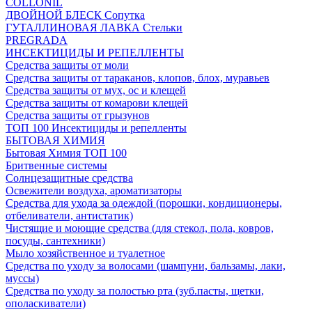
COLLONIL
ДВОЙНОЙ БЛЕСК Сопутка
ГУТАЛЛИНОВАЯ ЛАВКА Стельки
PREGRADA
ИНСЕКТИЦИДЫ И РЕПЕЛЛЕНТЫ
Средства защиты от моли
Средства защиты от тараканов, клопов, блох, муравьев
Средства защиты от мух, ос и клещей
Средства защиты от комарови клещей
Средства защиты от грызунов
ТОП 100 Инсектициды и репелленты
БЫТОВАЯ ХИМИЯ
Бытовая Химия ТОП 100
Бритвенные системы
Солнцезащитные средства
Освежители воздуха, ароматизаторы
Средства для ухода за одеждой (порошки, кондиционеры,
отбеливатели, антистатик)
Чистящие и моющие средства (для стекол, пола, ковров,
посуды, сантехники)
Мыло хозяйственное и туалетное
Средства по уходу за волосами (шампуни, бальзамы, лаки,
муссы)
Средства по уходу за полостью рта (зуб.пасты, щетки,
ополаскиватели)