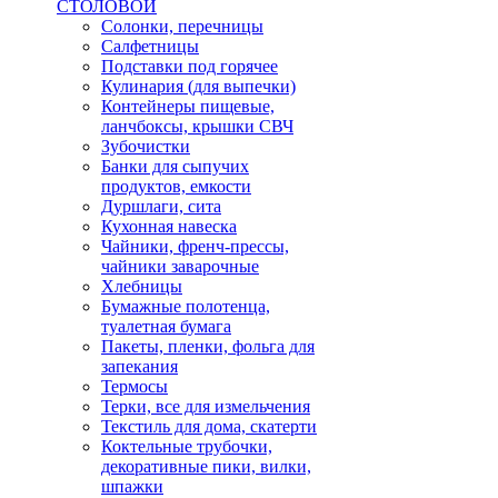
СТОЛОВОЙ
Солонки, перечницы
Салфетницы
Подставки под горячее
Кулинария (для выпечки)
Контейнеры пищевые,
ланчбоксы, крышки СВЧ
Зубочистки
Банки для сыпучих
продуктов, емкости
Дуршлаги, сита
Кухонная навеска
Чайники, френч-прессы,
чайники заварочные
Хлебницы
Бумажные полотенца,
туалетная бумага
Пакеты, пленки, фольга для
запекания
Термосы
Терки, все для измельчения
Текстиль для дома, скатерти
Коктельные трубочки,
декоративные пики, вилки,
шпажки