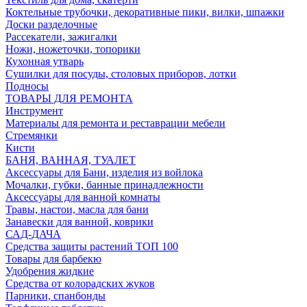
Коктельные трубочки, декоративные пики, вилки, шпажки
Доски разделочные
Рассекатели, зажигалки
Ножи, ножеточки, топорики
Кухонная утварь
Сушилки для посуды, столовых приборов, лотки
Подносы
ТОВАРЫ ДЛЯ РЕМОНТА
Инструмент
Материалы для ремонта и реставрации мебели
Стремянки
Кисти
БАНЯ, ВАННАЯ, ТУАЛЕТ
Аксессуары для Бани, изделия из войлока
Мочалки, губки, банные принадлежности
Аксессуары для ванной комнаты
Травы, настои, масла для бани
Занавески для ванной, коврики
САД-ДАЧА
Средства защиты растений ТОП 100
Товары для барбекю
Удобрения жидкие
Средства от колорадских жуков
Парники, спанбонды