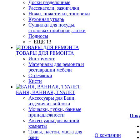
Доски разделочные
Рассекатели, зажигалки
Ножи, ножеточки, топорики
Кухонная утварь
Сушилки для посуды,
столовых приборов, лотки
Подносы
+ ЕЩЕ 13
ТОВАРЫ ДЛЯ РЕМОНТА
Инструмент
Материалы для ремонта и
реставрации мебели
Стремянки
Кисти
БАНЯ, ВАННАЯ, ТУАЛЕТ
Аксессуары для Бани,
изделия из войлока
Мочалки, губки, банные
принадлежности
Пок
Аксессуары для ванной
комнаты
Травы, настои, масла для
О компании
бани