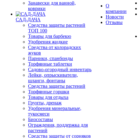
Занавески для ванной,
О
коврики
компании
Новости
САД-ДАЧА
Отзывы
Средства защиты растений
ТОП 100
Товары для барбекю
Удобрения жидкие
Средства от колорадских
жуков
Парники, спанбонды
Торфянные таблетки
Садово-огородный инвентарь
Лейки, опрыскиватели,
шланги, фонтаны
Средства защиты растений
Торфянные горшки
Товары для отдыха
Грунты, дренаж
Удобрения минеральные,
тукосмеси
Биосоставы
Ограждения, поддержка для
растений
Средства защиты от сорняков