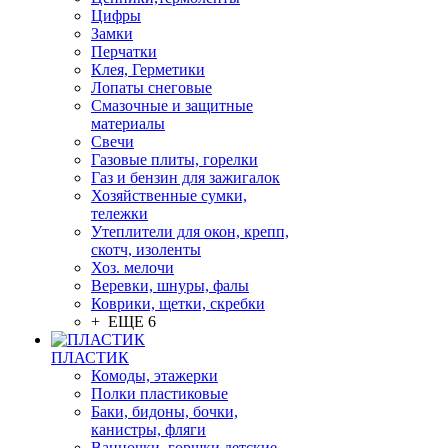
Цифры
Замки
Перчатки
Клея, Герметики
Лопаты снеговые
Смазочные и защитные
материалы
Свечи
Газовые плиты, горелки
Газ и бензин для зажигалок
Хозяйственные сумки,
тележки
Утеплители для окон, крепп,
скотч, изоленты
Хоз. мелочи
Веревки, шнуры, фалы
Коврики, щетки, скребки
+ ЕЩЕ 6
ПЛАСТИК
Комоды, этажерки
Полки пластиковые
Баки, бидоны, бочки,
канистры, фляги
Ванночки, горшки детские,