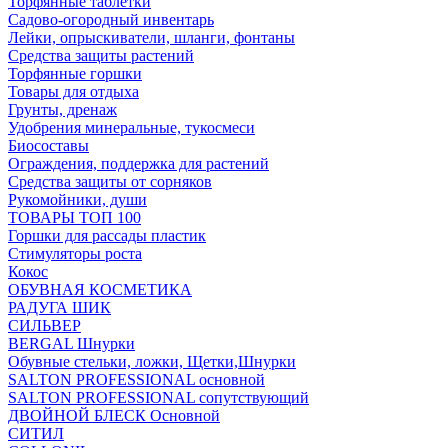
Торфянные таблетки
Садово-огородный инвентарь
Лейки, опрыскиватели, шланги, фонтаны
Средства защиты растений
Торфянные горшки
Товары для отдыха
Грунты, дренаж
Удобрения минеральные, тукосмеси
Биосоставы
Ограждения, поддержка для растений
Средства защиты от сорняков
Рукомойники, души
ТОВАРЫ ТОП 100
Горшки для рассады пластик
Стимуляторы роста
Кокос
ОБУВНАЯ КОСМЕТИКА
РАДУГА ШИК
СИЛЬВЕР
BERGAL Шнурки
Обувные стельки, ложки, Щетки,Шнурки
SALTON PROFESSIONAL основной
SALTON PROFESSIONAL сопутствующий
ДВОЙНОЙ БЛЕСК Основной
СИТИЛ