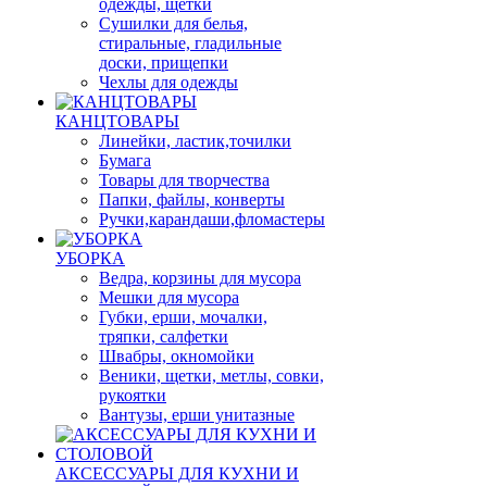
одежды, щетки
Сушилки для белья,
стиральные, гладильные
доски, прищепки
Чехлы для одежды
КАНЦТОВАРЫ
Линейки, ластик,точилки
Бумага
Товары для творчества
Папки, файлы, конверты
Ручки,карандаши,фломастеры
УБОРКА
Ведра, корзины для мусора
Мешки для мусора
Губки, ерши, мочалки,
тряпки, салфетки
Швабры, окномойки
Веники, щетки, метлы, совки,
рукоятки
Вантузы, ерши унитазные
АКСЕССУАРЫ ДЛЯ КУХНИ И