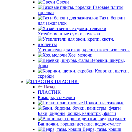
Свечи
Газовые плиты,
горелки
Газ и бензин
для зажигалок
Хозяйственные сумки, тележки
Утеплители для окон, крепп, скотч, изоленты
Хоз. мелочи
Веревки, шнуры,
фалы
Коврики, щетки,
скребки
ПЛАСТИК
Назад
ПЛАСТИК
Комоды, этажерки
Полки пластиковые
Баки, бидоны, бочки, канистры, фляги
Ванночки, горшки детские, ведро-туалет
Ведра, тазы, ковши