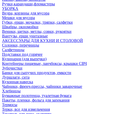
Ручки,карандаши,фломастеры
УБОРКА
Ведра, корзины для мусора
Мешки для мусора
Губки, ерши, мочалки, тряпки, салфетки
Швабры, окномойки
Веники, щетки, метлы, совки, рукоятки
Вантузы, ерши унитазные
АКСЕССУАРЫ ДЛЯ КУХНИ И СТОЛОВОЙ
Солонки, перечницы
Салфетницы
Подставки под горячее
Кулинария (для выпечки)
Контейнеры пищевые, ланчбоксы, крышки СВЧ
Зубочистки
Банки для сыпучих продуктов, емкости
Дуршлаги, сита
Кухонная навеска
Чайники, френч-прессы, чайники заварочные
Хлебницы
Бумажные полотенца, туалетная бумага
Пакеты, пленки, фольга для запекания
Термосы
Терки, все для измельчения
Текстиль для дома, скатерти