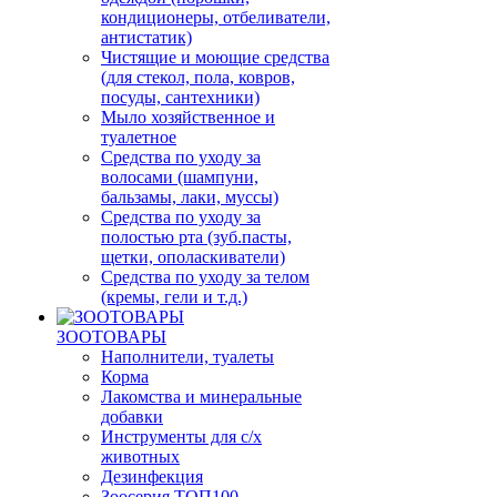
кондиционеры, отбеливатели,
антистатик)
Чистящие и моющие средства
(для стекол, пола, ковров,
посуды, сантехники)
Мыло хозяйственное и
туалетное
Средства по уходу за
волосами (шампуни,
бальзамы, лаки, муссы)
Средства по уходу за
полостью рта (зуб.пасты,
щетки, ополаскиватели)
Средства по уходу за телом
(кремы, гели и т.д.)
ЗООТОВАРЫ
Наполнители, туалеты
Корма
Лакомства и минеральные
добавки
Инструменты для с/х
животных
Дезинфекция
Зоосерия ТОП100