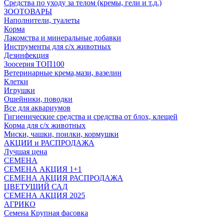
Средства по уходу за телом (кремы, гели и т.д.)
ЗООТОВАРЫ
Наполнители, туалеты
Корма
Лакомства и минеральные добавки
Инструменты для с/х животных
Дезинфекция
Зоосерия ТОП100
Ветеринарные крема,мази, вазелин
Клетки
Игрушки
Ошейники, поводки
Все для аквариумов
Гигиенические средства и средства от блох, клещей
Корма для с/х животных
Миски, чашки, поилки, кормушки
АКЦИИ и РАСПРОДАЖА
Лучшая цена
СЕМЕНА
СЕМЕНА АКЦИЯ 1+1
СЕМЕНА АКЦИЯ РАСПРОДАЖА
ЦВЕТУЩИЙ САД
СЕМЕНА АКЦИЯ 2025
АГРИКО
Семена Крупная фасовка