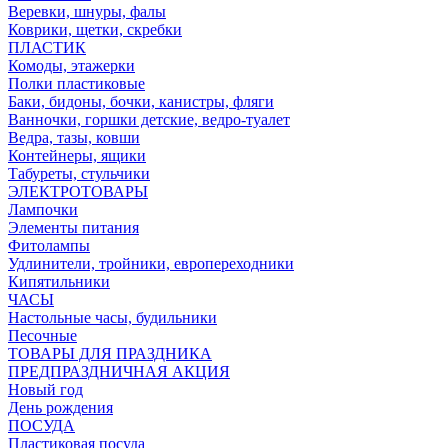
Веревки, шнуры, фалы
Коврики, щетки, скребки
ПЛАСТИК
Комоды, этажерки
Полки пластиковые
Баки, бидоны, бочки, канистры, фляги
Ванночки, горшки детские, ведро-туалет
Ведра, тазы, ковши
Контейнеры, ящики
Табуреты, стульчики
ЭЛЕКТРОТОВАРЫ
Лампочки
Элементы питания
Фитолампы
Удлинители, тройники, европереходники
Кипятильники
ЧАСЫ
Настольные часы, будильники
Песочные
ТОВАРЫ ДЛЯ ПРАЗДНИКА
ПРЕДПРАЗДНИЧНАЯ АКЦИЯ
Новый год
День рождения
ПОСУДА
Пластиковая посуда