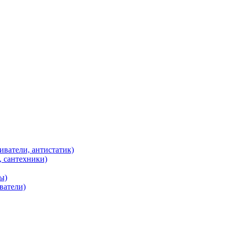
иватели, антистатик)
, сантехники)
ы)
ватели)