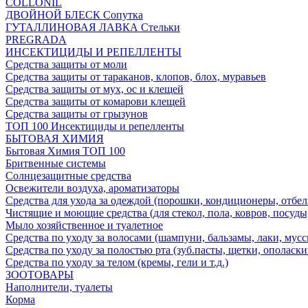
COLLONIL
ДВОЙНОЙ БЛЕСК Сопутка
ГУТАЛЛИНОВАЯ ЛАВКА Стельки
PREGRADA
ИНСЕКТИЦИДЫ И РЕПЕЛЛЕНТЫ
Средства защиты от моли
Средства защиты от тараканов, клопов, блох, муравьев
Средства защиты от мух, ос и клещей
Средства защиты от комарови клещей
Средства защиты от грызунов
ТОП 100 Инсектициды и репелленты
БЫТОВАЯ ХИМИЯ
Бытовая Химия ТОП 100
Бритвенные системы
Солнцезащитные средства
Освежители воздуха, ароматизаторы
Средства для ухода за одеждой (порошки, кондиционеры, отбел
Чистящие и моющие средства (для стекол, пола, ковров, посуды
Мыло хозяйственное и туалетное
Средства по уходу за волосами (шампуни, бальзамы, лаки, мусс
Средства по уходу за полостью рта (зуб.пасты, щетки, ополаски
Средства по уходу за телом (кремы, гели и т.д.)
ЗООТОВАРЫ
Наполнители, туалеты
Корма