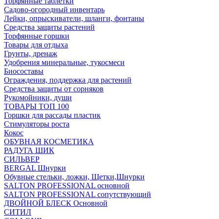
Торфянные таблетки
Садово-огородный инвентарь
Лейки, опрыскиватели, шланги, фонтаны
Средства защиты растений
Торфянные горшки
Товары для отдыха
Грунты, дренаж
Удобрения минеральные, тукосмеси
Биосоставы
Ограждения, поддержка для растений
Средства защиты от сорняков
Рукомойники, души
ТОВАРЫ ТОП 100
Горшки для рассады пластик
Стимуляторы роста
Кокос
ОБУВНАЯ КОСМЕТИКА
РАДУГА ШИК
СИЛЬВЕР
BERGAL Шнурки
Обувные стельки, ложки, Щетки,Шнурки
SALTON PROFESSIONAL основной
SALTON PROFESSIONAL сопутствующий
ДВОЙНОЙ БЛЕСК Основной
СИТИЛ