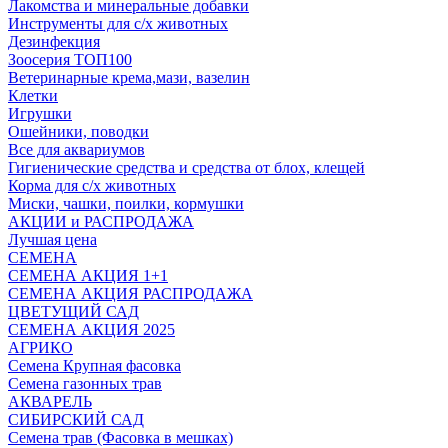
Лакомства и минеральные добавки
Инструменты для с/х животных
Дезинфекция
Зоосерия ТОП100
Ветеринарные крема,мази, вазелин
Клетки
Игрушки
Ошейники, поводки
Все для аквариумов
Гигиенические средства и средства от блох, клещей
Корма для с/х животных
Миски, чашки, поилки, кормушки
АКЦИИ и РАСПРОДАЖА
Лучшая цена
СЕМЕНА
СЕМЕНА АКЦИЯ 1+1
СЕМЕНА АКЦИЯ РАСПРОДАЖА
ЦВЕТУЩИЙ САД
СЕМЕНА АКЦИЯ 2025
АГРИКО
Семена Крупная фасовка
Семена газонных трав
АКВАРЕЛЬ
СИБИРСКИЙ САД
Семена трав (Фасовка в мешках)