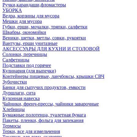
Ручки,карандаши,фломастеры
УБОРКА
Ведра, корзины для мусора
Мешки для мусора
Губки, ерши, мочалки, тряпки, салфетки
Швабры, окномойки
Веники, щетки, метлы, совки, рукоятки
Вантузы, ерши унитазные
АКСЕССУАРЫ ДЛЯ КУХНИ И СТОЛОВОЙ
Солонки, перечницы
Салфетницы
Подставки под горячее
Кулинария (для выпечки)
Контейнеры пищевые, ланчбоксы, крышки СВЧ
Зубочистки
Банки для сыпучих продуктов, емкости
Дуршлаги, сита
Кухонная навеска
Чайники, френч-прессы, чайники заварочные
Хлебницы
Бумажные полотенца, туалетная бумага
Пакеты, пленки, фольга для запекания
Термосы
Терки, все для измельчения
Текстиль для дома, скатерти