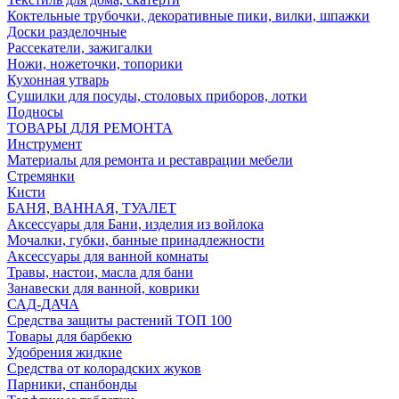
Коктельные трубочки, декоративные пики, вилки, шпажки
Доски разделочные
Рассекатели, зажигалки
Ножи, ножеточки, топорики
Кухонная утварь
Сушилки для посуды, столовых приборов, лотки
Подносы
ТОВАРЫ ДЛЯ РЕМОНТА
Инструмент
Материалы для ремонта и реставрации мебели
Стремянки
Кисти
БАНЯ, ВАННАЯ, ТУАЛЕТ
Аксессуары для Бани, изделия из войлока
Мочалки, губки, банные принадлежности
Аксессуары для ванной комнаты
Травы, настои, масла для бани
Занавески для ванной, коврики
САД-ДАЧА
Средства защиты растений ТОП 100
Товары для барбекю
Удобрения жидкие
Средства от колорадских жуков
Парники, спанбонды