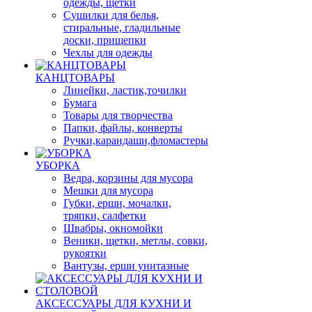
одежды, щетки
Сушилки для белья,
стиральные, гладильные
доски, прищепки
Чехлы для одежды
КАНЦТОВАРЫ
Линейки, ластик,точилки
Бумага
Товары для творчества
Папки, файлы, конверты
Ручки,карандаши,фломастеры
УБОРКА
Ведра, корзины для мусора
Мешки для мусора
Губки, ерши, мочалки,
тряпки, салфетки
Швабры, окномойки
Веники, щетки, метлы, совки,
рукоятки
Вантузы, ерши унитазные
АКСЕССУАРЫ ДЛЯ КУХНИ И