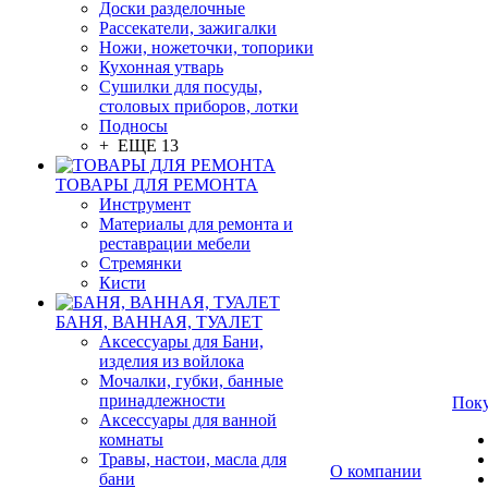
Доски разделочные
Рассекатели, зажигалки
Ножи, ножеточки, топорики
Кухонная утварь
Сушилки для посуды,
столовых приборов, лотки
Подносы
+ ЕЩЕ 13
ТОВАРЫ ДЛЯ РЕМОНТА
Инструмент
Материалы для ремонта и
реставрации мебели
Стремянки
Кисти
БАНЯ, ВАННАЯ, ТУАЛЕТ
Аксессуары для Бани,
изделия из войлока
Мочалки, губки, банные
принадлежности
Пок
Аксессуары для ванной
комнаты
Травы, настои, масла для
О компании
бани