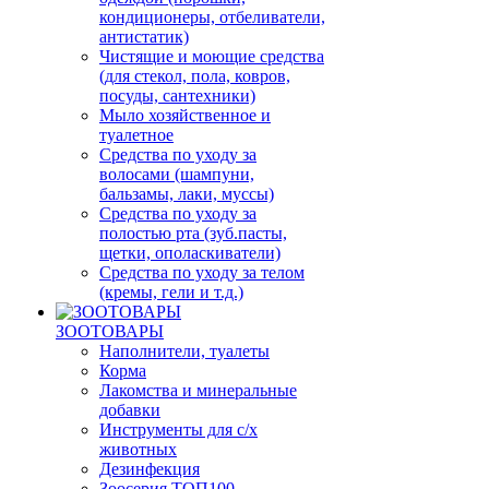
кондиционеры, отбеливатели,
антистатик)
Чистящие и моющие средства
(для стекол, пола, ковров,
посуды, сантехники)
Мыло хозяйственное и
туалетное
Средства по уходу за
волосами (шампуни,
бальзамы, лаки, муссы)
Средства по уходу за
полостью рта (зуб.пасты,
щетки, ополаскиватели)
Средства по уходу за телом
(кремы, гели и т.д.)
ЗООТОВАРЫ
Наполнители, туалеты
Корма
Лакомства и минеральные
добавки
Инструменты для с/х
животных
Дезинфекция
Зоосерия ТОП100