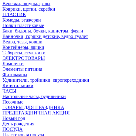
Веревки, шнуры, фалы
Коврики, щетки, скребки
ПЛАСТИК
Комоды, этажерки
Полки пластиковые
Баки, бидоны, бочки, канистры, фляги
Ванночки, горшки детские, ведро-туалет
Ведра, тазы, ковши
Контейнеры, ящики
Табуреты, стульчики
ЭЛЕКТРОТОВАРЫ
Лампочки
Элементы питания
Фитолампы
Удлинители, тройники, европереходники
Кипятильники
ЧАСЫ
Настольные часы, будильники
Песочные
ТОВАРЫ ДЛЯ ПРАЗДНИКА
ПРЕДПРАЗДНИЧНАЯ АКЦИЯ
Новый год
День рождения
ПОСУДА
Пластиковая посуда