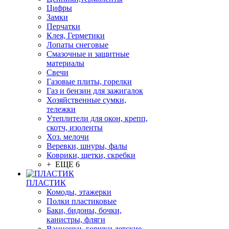
Цифры
Замки
Перчатки
Клея, Герметики
Лопаты снеговые
Смазочные и защитные
материалы
Свечи
Газовые плиты, горелки
Газ и бензин для зажигалок
Хозяйственные сумки,
тележки
Утеплители для окон, крепп,
скотч, изоленты
Хоз. мелочи
Веревки, шнуры, фалы
Коврики, щетки, скребки
+ ЕЩЕ 6
ПЛАСТИК
Комоды, этажерки
Полки пластиковые
Баки, бидоны, бочки,
канистры, фляги
Ванночки, горшки детские,