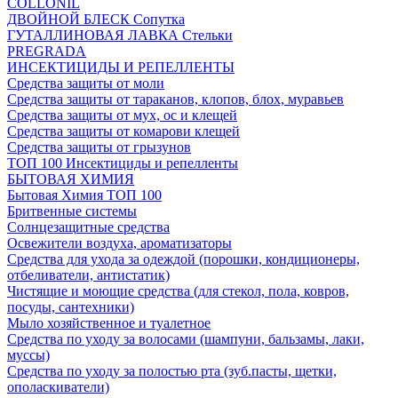
COLLONIL
ДВОЙНОЙ БЛЕСК Сопутка
ГУТАЛЛИНОВАЯ ЛАВКА Стельки
PREGRADA
ИНСЕКТИЦИДЫ И РЕПЕЛЛЕНТЫ
Средства защиты от моли
Средства защиты от тараканов, клопов, блох, муравьев
Средства защиты от мух, ос и клещей
Средства защиты от комарови клещей
Средства защиты от грызунов
ТОП 100 Инсектициды и репелленты
БЫТОВАЯ ХИМИЯ
Бытовая Химия ТОП 100
Бритвенные системы
Солнцезащитные средства
Освежители воздуха, ароматизаторы
Средства для ухода за одеждой (порошки, кондиционеры,
отбеливатели, антистатик)
Чистящие и моющие средства (для стекол, пола, ковров,
посуды, сантехники)
Мыло хозяйственное и туалетное
Средства по уходу за волосами (шампуни, бальзамы, лаки,
муссы)
Средства по уходу за полостью рта (зуб.пасты, щетки,
ополаскиватели)