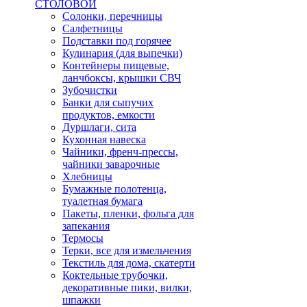
СТОЛОВОЙ
Солонки, перечницы
Салфетницы
Подставки под горячее
Кулинария (для выпечки)
Контейнеры пищевые,
ланчбоксы, крышки СВЧ
Зубочистки
Банки для сыпучих
продуктов, емкости
Дуршлаги, сита
Кухонная навеска
Чайники, френч-прессы,
чайники заварочные
Хлебницы
Бумажные полотенца,
туалетная бумага
Пакеты, пленки, фольга для
запекания
Термосы
Терки, все для измельчения
Текстиль для дома, скатерти
Коктельные трубочки,
декоративные пики, вилки,
шпажки