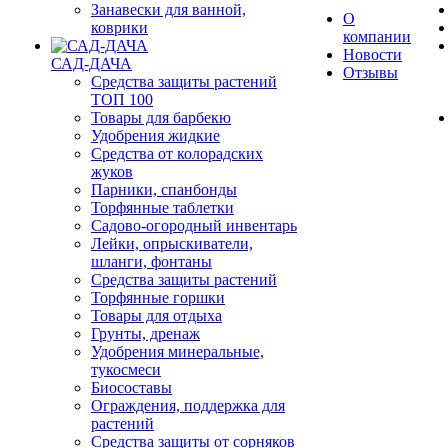
Занавески для ванной,
О
коврики
компании
Новости
САД-ДАЧА
Отзывы
Средства защиты растений
ТОП 100
Товары для барбекю
Удобрения жидкие
Средства от колорадских
жуков
Парники, спанбонды
Торфянные таблетки
Садово-огородный инвентарь
Лейки, опрыскиватели,
шланги, фонтаны
Средства защиты растений
Торфянные горшки
Товары для отдыха
Грунты, дренаж
Удобрения минеральные,
тукосмеси
Биосоставы
Ограждения, поддержка для
растений
Средства защиты от сорняков