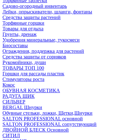
Торфянные таблетки
Садово-огородный инвентарь
Лейки, опрыскиватели, шланги, фонтаны
Средства защиты растений
Торфянные горшки
Товары для отдыха
Грунты, дренаж
Удобрения минеральные, тукосмеси
Биосоставы
Ограждения, поддержка для растений
Средства защиты от сорняков
Рукомойники, души
ТОВАРЫ ТОП 100
Горшки для рассады пластик
Стимуляторы роста
Кокос
ОБУВНАЯ КОСМЕТИКА
РАДУГА ШИК
СИЛЬВЕР
BERGAL Шнурки
Обувные стельки, ложки, Щетки,Шнурки
SALTON PROFESSIONAL основной
SALTON PROFESSIONAL сопутствующий
ДВОЙНОЙ БЛЕСК Основной
СИТИЛ