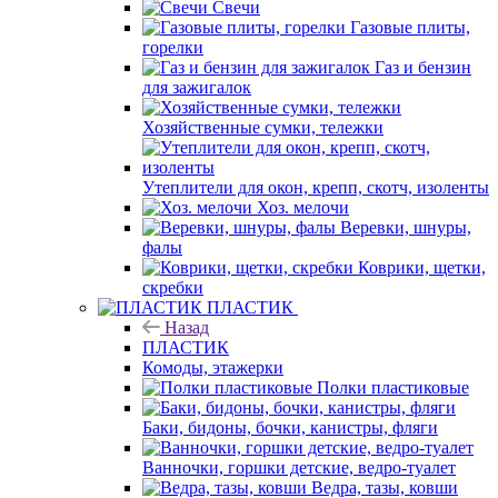
Свечи
Газовые плиты,
горелки
Газ и бензин
для зажигалок
Хозяйственные сумки, тележки
Утеплители для окон, крепп, скотч, изоленты
Хоз. мелочи
Веревки, шнуры,
фалы
Коврики, щетки,
скребки
ПЛАСТИК
Назад
ПЛАСТИК
Комоды, этажерки
Полки пластиковые
Баки, бидоны, бочки, канистры, фляги
Ванночки, горшки детские, ведро-туалет
Ведра, тазы, ковши