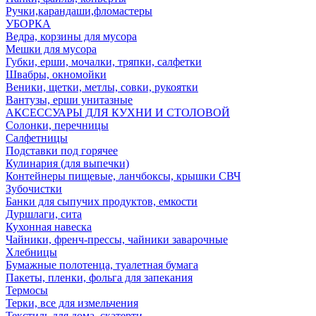
Ручки,карандаши,фломастеры
УБОРКА
Ведра, корзины для мусора
Мешки для мусора
Губки, ерши, мочалки, тряпки, салфетки
Швабры, окномойки
Веники, щетки, метлы, совки, рукоятки
Вантузы, ерши унитазные
АКСЕССУАРЫ ДЛЯ КУХНИ И СТОЛОВОЙ
Солонки, перечницы
Салфетницы
Подставки под горячее
Кулинария (для выпечки)
Контейнеры пищевые, ланчбоксы, крышки СВЧ
Зубочистки
Банки для сыпучих продуктов, емкости
Дуршлаги, сита
Кухонная навеска
Чайники, френч-прессы, чайники заварочные
Хлебницы
Бумажные полотенца, туалетная бумага
Пакеты, пленки, фольга для запекания
Термосы
Терки, все для измельчения
Текстиль для дома, скатерти