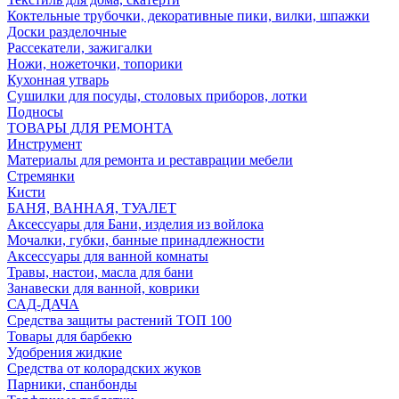
Коктельные трубочки, декоративные пики, вилки, шпажки
Доски разделочные
Рассекатели, зажигалки
Ножи, ножеточки, топорики
Кухонная утварь
Сушилки для посуды, столовых приборов, лотки
Подносы
ТОВАРЫ ДЛЯ РЕМОНТА
Инструмент
Материалы для ремонта и реставрации мебели
Стремянки
Кисти
БАНЯ, ВАННАЯ, ТУАЛЕТ
Аксессуары для Бани, изделия из войлока
Мочалки, губки, банные принадлежности
Аксессуары для ванной комнаты
Травы, настои, масла для бани
Занавески для ванной, коврики
САД-ДАЧА
Средства защиты растений ТОП 100
Товары для барбекю
Удобрения жидкие
Средства от колорадских жуков
Парники, спанбонды