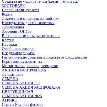
Средства по уходу за телом (кремы, гели и т.д.)
ЗООТОВАРЫ
Наполнители, туалеты
Корма
Лакомства и минеральные добавки
Инструменты для с/х животных
Дезинфекция
Зоосерия ТОП100
Ветеринарные крема,мази, вазелин
Клетки
Игрушки
Ошейники, поводки
Все для аквариумов
Гигиенические средства и средства от блох, клещей
Корма для с/х животных
Миски, чашки, поилки, кормушки
АКЦИИ и РАСПРОДАЖА
Лучшая цена
СЕМЕНА
СЕМЕНА АКЦИЯ 1+1
СЕМЕНА АКЦИЯ РАСПРОДАЖА
ЦВЕТУЩИЙ САД
СЕМЕНА АКЦИЯ 2025
АГРИКО
Семена Крупная фасовка