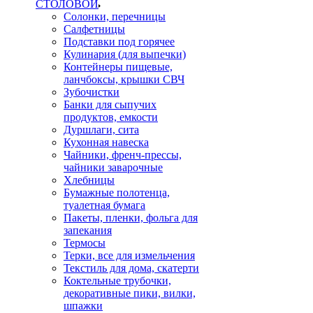
СТОЛОВОЙ
Солонки, перечницы
Салфетницы
Подставки под горячее
Кулинария (для выпечки)
Контейнеры пищевые,
ланчбоксы, крышки СВЧ
Зубочистки
Банки для сыпучих
продуктов, емкости
Дуршлаги, сита
Кухонная навеска
Чайники, френч-прессы,
чайники заварочные
Хлебницы
Бумажные полотенца,
туалетная бумага
Пакеты, пленки, фольга для
запекания
Термосы
Терки, все для измельчения
Текстиль для дома, скатерти
Коктельные трубочки,
декоративные пики, вилки,
шпажки