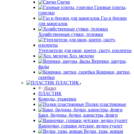
Свечи
Газовые плиты,
горелки
Газ и бензин
для зажигалок
Хозяйственные сумки, тележки
Утеплители для окон, крепп, скотч, изоленты
Хоз. мелочи
Веревки, шнуры,
фалы
Коврики, щетки,
скребки
ПЛАСТИК
Назад
ПЛАСТИК
Комоды, этажерки
Полки пластиковые
Баки, бидоны, бочки, канистры, фляги
Ванночки, горшки детские, ведро-туалет
Ведра, тазы, ковши