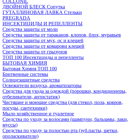
COLLONIL
ДВОЙНОЙ БЛЕСК Сопутка
ГУТАЛЛИНОВАЯ ЛАВКА Стельки
PREGRADA
ИНСЕКТИЦИДЫ И РЕПЕЛЛЕНТЫ
Средства защиты от моли
Средства защиты от тараканов, клопов, блох, муравьев
Средства защиты от мух, ос и клещей
Средства защиты от комарови клещей
Средства защиты от грызунов
ТОП 100 Инсектициды и репелленты
БЫТОВАЯ ХИМИЯ
Бытовая Химия ТОП 100
Бритвенные системы
Солнцезащитные средства
Освежители воздуха, ароматизаторы
Средства для ухода за одеждой (порошки, кондиционеры,
отбеливатели, антистатик)
Чистящие и моющие средства (для стекол, пола, ковров,
посуды, сантехники)
Мыло хозяйственное и туалетное
Средства по уходу за волосами (шампуни, бальзамы, лаки,
муссы)
Средства по уходу за полостью рта (зуб.пасты, щетки,
ополаскиватели)