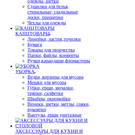
одежды, щетки
Сушилки для белья,
стиральные, гладильные
доски, прищепки
Чехлы для одежды
КАНЦТОВАРЫ
Линейки, ластик,точилки
Бумага
Товары для творчества
Папки, файлы, конверты
Ручки,карандаши,фломастеры
УБОРКА
Ведра, корзины для мусора
Мешки для мусора
Губки, ерши, мочалки,
тряпки, салфетки
Швабры, окномойки
Веники, щетки, метлы, совки,
рукоятки
Вантузы, ерши унитазные
АКСЕССУАРЫ ДЛЯ КУХНИ И