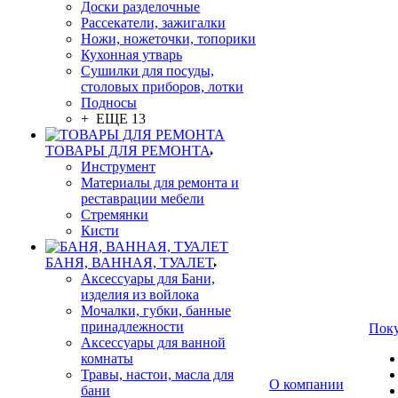
Доски разделочные
Рассекатели, зажигалки
Ножи, ножеточки, топорики
Кухонная утварь
Сушилки для посуды,
столовых приборов, лотки
Подносы
+ ЕЩЕ 13
ТОВАРЫ ДЛЯ РЕМОНТА
Инструмент
Материалы для ремонта и
реставрации мебели
Стремянки
Кисти
БАНЯ, ВАННАЯ, ТУАЛЕТ
Аксессуары для Бани,
изделия из войлока
Мочалки, губки, банные
принадлежности
Пок
Аксессуары для ванной
комнаты
Травы, настои, масла для
О компании
бани