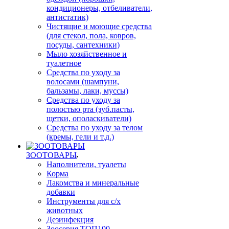
кондиционеры, отбеливатели,
антистатик)
Чистящие и моющие средства
(для стекол, пола, ковров,
посуды, сантехники)
Мыло хозяйственное и
туалетное
Средства по уходу за
волосами (шампуни,
бальзамы, лаки, муссы)
Средства по уходу за
полостью рта (зуб.пасты,
щетки, ополаскиватели)
Средства по уходу за телом
(кремы, гели и т.д.)
ЗООТОВАРЫ
Наполнители, туалеты
Корма
Лакомства и минеральные
добавки
Инструменты для с/х
животных
Дезинфекция
Зоосерия ТОП100