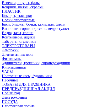
Веревки, шнуры, фалы
Коврики, щетки, скребки
ПЛАСТИК
Комоды, этажерки
Полки пластиковые
Баки, бидоны, бочки, канистры, фляги
Ванночки, горшки детские, ведро-туалет
Ведра, тазы, ковши
Контейнеры, ящики
Табуреты, стульчики
ЭЛЕКТРОТОВАРЫ
Лампочки
Элементы питания
Фитолампы
Удлинители, тройники, европереходники
Кипятильники
ЧАСЫ
Настольные часы, будильники
Песочные
ТОВАРЫ ДЛЯ ПРАЗДНИКА
ПРЕДПРАЗДНИЧНАЯ АКЦИЯ
Новый год
День рождения
ПОСУДА
Пластиковая посуда