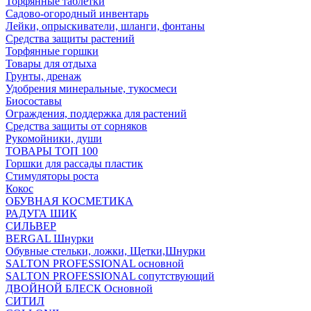
Торфянные таблетки
Садово-огородный инвентарь
Лейки, опрыскиватели, шланги, фонтаны
Средства защиты растений
Торфянные горшки
Товары для отдыха
Грунты, дренаж
Удобрения минеральные, тукосмеси
Биосоставы
Ограждения, поддержка для растений
Средства защиты от сорняков
Рукомойники, души
ТОВАРЫ ТОП 100
Горшки для рассады пластик
Стимуляторы роста
Кокос
ОБУВНАЯ КОСМЕТИКА
РАДУГА ШИК
СИЛЬВЕР
BERGAL Шнурки
Обувные стельки, ложки, Щетки,Шнурки
SALTON PROFESSIONAL основной
SALTON PROFESSIONAL сопутствующий
ДВОЙНОЙ БЛЕСК Основной
СИТИЛ