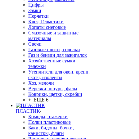
Цифры
Замки
Перчатки
Клея, Герметики
Лопаты снеговые
Смазочные и защитные
материалы
Свечи
Газовые плиты, горелки
Газ и бензин для зажигалок
Хозяйственные сумки,
тележки
Утеплители для окон, крепп,
скотч, изоленты
Хоз. мелочи
Веревки, шнуры, фалы
Коврики, щетки, скребки
+ ЕЩЕ 6
ПЛАСТИК
Комоды, этажерки
Полки пластиковые
Баки, бидоны, бочки,
канистры, фляги
Ванночки, горшки детские,