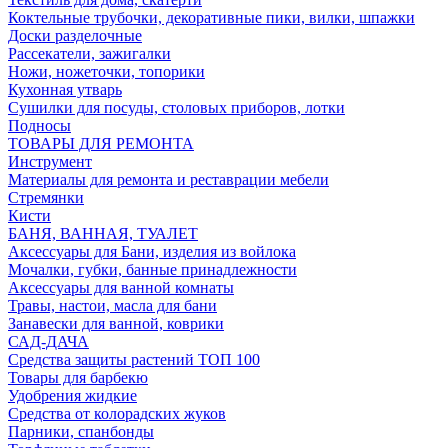
Коктельные трубочки, декоративные пики, вилки, шпажки
Доски разделочные
Рассекатели, зажигалки
Ножи, ножеточки, топорики
Кухонная утварь
Сушилки для посуды, столовых приборов, лотки
Подносы
ТОВАРЫ ДЛЯ РЕМОНТА
Инструмент
Материалы для ремонта и реставрации мебели
Стремянки
Кисти
БАНЯ, ВАННАЯ, ТУАЛЕТ
Аксессуары для Бани, изделия из войлока
Мочалки, губки, банные принадлежности
Аксессуары для ванной комнаты
Травы, настои, масла для бани
Занавески для ванной, коврики
САД-ДАЧА
Средства защиты растений ТОП 100
Товары для барбекю
Удобрения жидкие
Средства от колорадских жуков
Парники, спанбонды