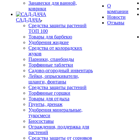
Занавески для ванной,
О
коврики
компании
Новости
САД-ДАЧА
Отзывы
Средства защиты растений
ТОП 100
Товары для барбекю
Удобрения жидкие
Средства от колорадских
жуков
Парники, спанбонды
Торфянные таблетки
Садово-огородный инвентарь
Лейки, опрыскиватели,
шланги, фонтаны
Средства защиты растений
Торфянные горшки
Товары для отдыха
Грунты, дренаж
Удобрения минеральные,
тукосмеси
Биосоставы
Ограждения, поддержка для
растений
Средства защиты от сорняков