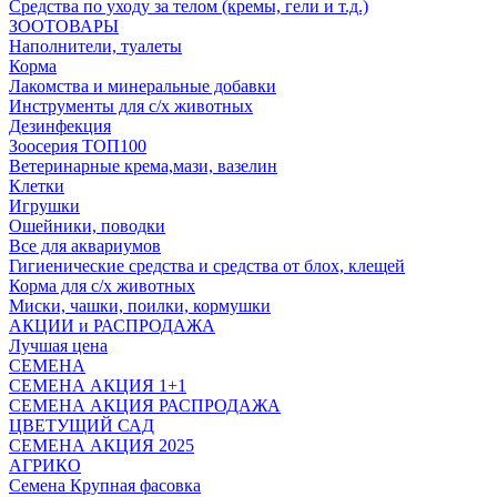
Средства по уходу за телом (кремы, гели и т.д.)
ЗООТОВАРЫ
Наполнители, туалеты
Корма
Лакомства и минеральные добавки
Инструменты для с/х животных
Дезинфекция
Зоосерия ТОП100
Ветеринарные крема,мази, вазелин
Клетки
Игрушки
Ошейники, поводки
Все для аквариумов
Гигиенические средства и средства от блох, клещей
Корма для с/х животных
Миски, чашки, поилки, кормушки
АКЦИИ и РАСПРОДАЖА
Лучшая цена
СЕМЕНА
СЕМЕНА АКЦИЯ 1+1
СЕМЕНА АКЦИЯ РАСПРОДАЖА
ЦВЕТУЩИЙ САД
СЕМЕНА АКЦИЯ 2025
АГРИКО
Семена Крупная фасовка