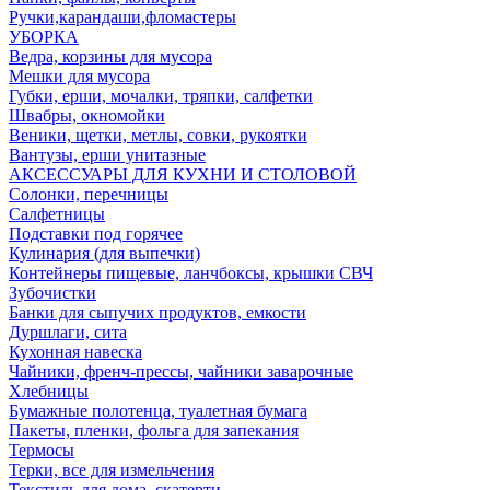
Ручки,карандаши,фломастеры
УБОРКА
Ведра, корзины для мусора
Мешки для мусора
Губки, ерши, мочалки, тряпки, салфетки
Швабры, окномойки
Веники, щетки, метлы, совки, рукоятки
Вантузы, ерши унитазные
АКСЕССУАРЫ ДЛЯ КУХНИ И СТОЛОВОЙ
Солонки, перечницы
Салфетницы
Подставки под горячее
Кулинария (для выпечки)
Контейнеры пищевые, ланчбоксы, крышки СВЧ
Зубочистки
Банки для сыпучих продуктов, емкости
Дуршлаги, сита
Кухонная навеска
Чайники, френч-прессы, чайники заварочные
Хлебницы
Бумажные полотенца, туалетная бумага
Пакеты, пленки, фольга для запекания
Термосы
Терки, все для измельчения
Текстиль для дома, скатерти