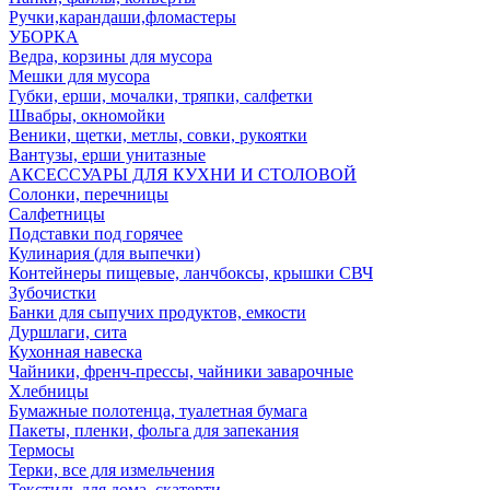
Ручки,карандаши,фломастеры
УБОРКА
Ведра, корзины для мусора
Мешки для мусора
Губки, ерши, мочалки, тряпки, салфетки
Швабры, окномойки
Веники, щетки, метлы, совки, рукоятки
Вантузы, ерши унитазные
АКСЕССУАРЫ ДЛЯ КУХНИ И СТОЛОВОЙ
Солонки, перечницы
Салфетницы
Подставки под горячее
Кулинария (для выпечки)
Контейнеры пищевые, ланчбоксы, крышки СВЧ
Зубочистки
Банки для сыпучих продуктов, емкости
Дуршлаги, сита
Кухонная навеска
Чайники, френч-прессы, чайники заварочные
Хлебницы
Бумажные полотенца, туалетная бумага
Пакеты, пленки, фольга для запекания
Термосы
Терки, все для измельчения
Текстиль для дома, скатерти