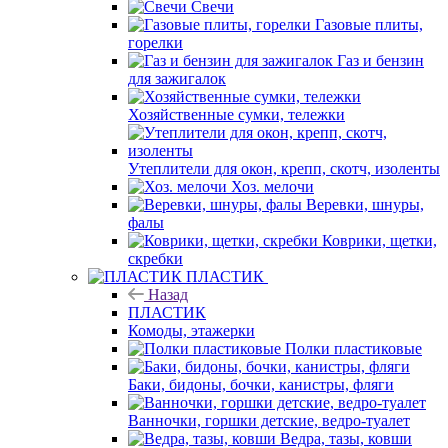
Свечи
Газовые плиты,
горелки
Газ и бензин
для зажигалок
Хозяйственные сумки, тележки
Утеплители для окон, крепп, скотч, изоленты
Хоз. мелочи
Веревки, шнуры,
фалы
Коврики, щетки,
скребки
ПЛАСТИК
Назад
ПЛАСТИК
Комоды, этажерки
Полки пластиковые
Баки, бидоны, бочки, канистры, фляги
Ванночки, горшки детские, ведро-туалет
Ведра, тазы, ковши