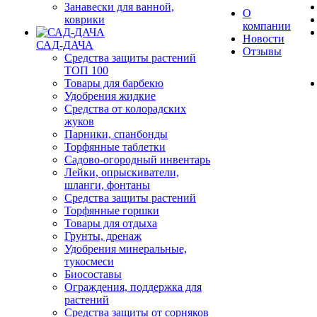
Занавески для ванной,
О
коврики
компании
Новости
САД-ДАЧА
Отзывы
Средства защиты растений
ТОП 100
Товары для барбекю
Удобрения жидкие
Средства от колорадских
жуков
Парники, спанбонды
Торфянные таблетки
Садово-огородный инвентарь
Лейки, опрыскиватели,
шланги, фонтаны
Средства защиты растений
Торфянные горшки
Товары для отдыха
Грунты, дренаж
Удобрения минеральные,
тукосмеси
Биосоставы
Ограждения, поддержка для
растений
Средства защиты от сорняков