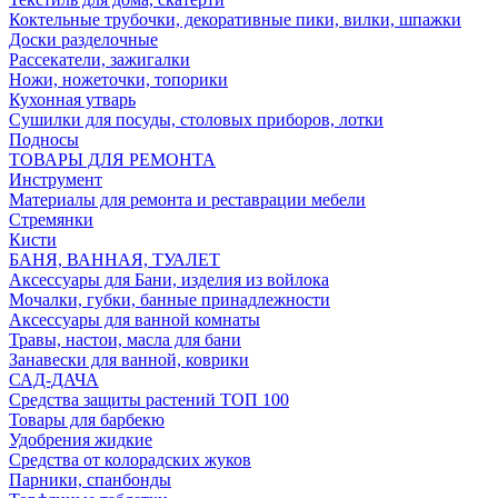
Коктельные трубочки, декоративные пики, вилки, шпажки
Доски разделочные
Рассекатели, зажигалки
Ножи, ножеточки, топорики
Кухонная утварь
Сушилки для посуды, столовых приборов, лотки
Подносы
ТОВАРЫ ДЛЯ РЕМОНТА
Инструмент
Материалы для ремонта и реставрации мебели
Стремянки
Кисти
БАНЯ, ВАННАЯ, ТУАЛЕТ
Аксессуары для Бани, изделия из войлока
Мочалки, губки, банные принадлежности
Аксессуары для ванной комнаты
Травы, настои, масла для бани
Занавески для ванной, коврики
САД-ДАЧА
Средства защиты растений ТОП 100
Товары для барбекю
Удобрения жидкие
Средства от колорадских жуков
Парники, спанбонды