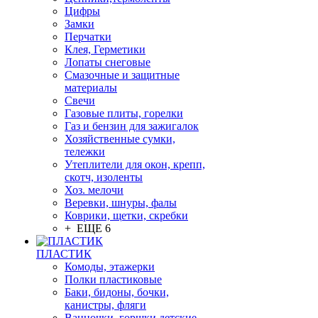
Цифры
Замки
Перчатки
Клея, Герметики
Лопаты снеговые
Смазочные и защитные
материалы
Свечи
Газовые плиты, горелки
Газ и бензин для зажигалок
Хозяйственные сумки,
тележки
Утеплители для окон, крепп,
скотч, изоленты
Хоз. мелочи
Веревки, шнуры, фалы
Коврики, щетки, скребки
+ ЕЩЕ 6
ПЛАСТИК
Комоды, этажерки
Полки пластиковые
Баки, бидоны, бочки,
канистры, фляги
Ванночки, горшки детские,