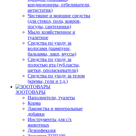
кондиционеры, отбеливатели,
антистатик)
Чистящие и моющие средства
(для стекол, пола, ковров,
посуды, сантехники)
Мыло хозяйственное и
туалетное
Средства по уходу за
волосами (шампуни,
бальзамы, лаки, муссы)
Средства по уходу за
полостью рта (зуб.пасты,
щетки, ополаскиватели)
Средства по уходу за телом
(кремы, гели и т.д.)
ЗООТОВАРЫ
Наполнители, туалеты
Корма
Лакомства и минеральные
добавки
Инструменты для с/х
животных
Дезинфекция
Зоосерия ТОП100