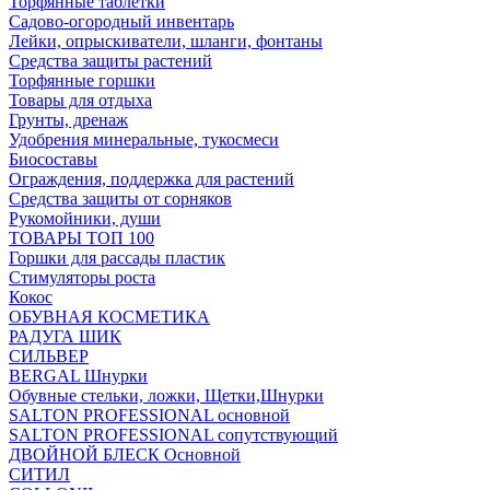
Торфянные таблетки
Садово-огородный инвентарь
Лейки, опрыскиватели, шланги, фонтаны
Средства защиты растений
Торфянные горшки
Товары для отдыха
Грунты, дренаж
Удобрения минеральные, тукосмеси
Биосоставы
Ограждения, поддержка для растений
Средства защиты от сорняков
Рукомойники, души
ТОВАРЫ ТОП 100
Горшки для рассады пластик
Стимуляторы роста
Кокос
ОБУВНАЯ КОСМЕТИКА
РАДУГА ШИК
СИЛЬВЕР
BERGAL Шнурки
Обувные стельки, ложки, Щетки,Шнурки
SALTON PROFESSIONAL основной
SALTON PROFESSIONAL сопутствующий
ДВОЙНОЙ БЛЕСК Основной
СИТИЛ