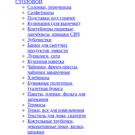
СТОЛОВОЙ
Солонки, перечницы
Салфетницы
Подставки под горячее
Кулинария (для выпечки)
Контейнеры пищевые,
ланчбоксы, крышки СВЧ
Зубочистки
Банки для сыпучих
продуктов, емкости
Дуршлаги, сита
Кухонная навеска
Чайники, френч-прессы,
чайники заварочные
Хлебницы
Бумажные полотенца,
туалетная бумага
Пакеты, пленки, фольга для
запекания
Термосы
Терки, все для измельчения
Текстиль для дома, скатерти
Коктельные трубочки,
декоративные пики, вилки,
шпажки