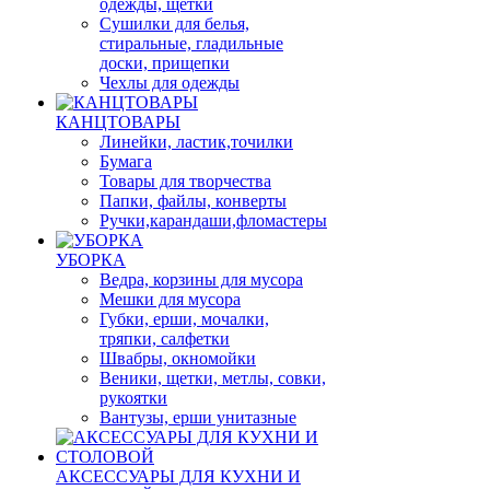
одежды, щетки
Сушилки для белья,
стиральные, гладильные
доски, прищепки
Чехлы для одежды
КАНЦТОВАРЫ
Линейки, ластик,точилки
Бумага
Товары для творчества
Папки, файлы, конверты
Ручки,карандаши,фломастеры
УБОРКА
Ведра, корзины для мусора
Мешки для мусора
Губки, ерши, мочалки,
тряпки, салфетки
Швабры, окномойки
Веники, щетки, метлы, совки,
рукоятки
Вантузы, ерши унитазные
АКСЕССУАРЫ ДЛЯ КУХНИ И