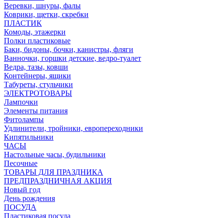
Веревки, шнуры, фалы
Коврики, щетки, скребки
ПЛАСТИК
Комоды, этажерки
Полки пластиковые
Баки, бидоны, бочки, канистры, фляги
Ванночки, горшки детские, ведро-туалет
Ведра, тазы, ковши
Контейнеры, ящики
Табуреты, стульчики
ЭЛЕКТРОТОВАРЫ
Лампочки
Элементы питания
Фитолампы
Удлинители, тройники, европереходники
Кипятильники
ЧАСЫ
Настольные часы, будильники
Песочные
ТОВАРЫ ДЛЯ ПРАЗДНИКА
ПРЕДПРАЗДНИЧНАЯ АКЦИЯ
Новый год
День рождения
ПОСУДА
Пластиковая посуда