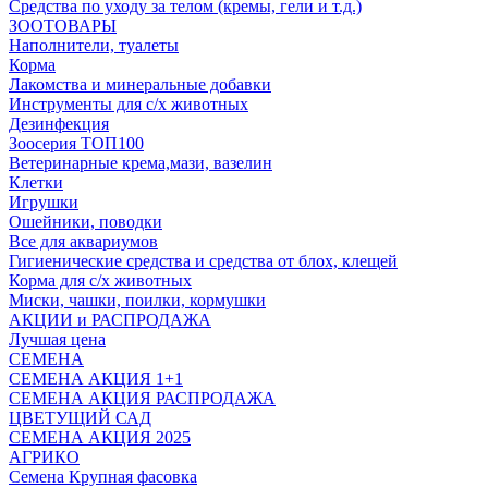
Средства по уходу за телом (кремы, гели и т.д.)
ЗООТОВАРЫ
Наполнители, туалеты
Корма
Лакомства и минеральные добавки
Инструменты для с/х животных
Дезинфекция
Зоосерия ТОП100
Ветеринарные крема,мази, вазелин
Клетки
Игрушки
Ошейники, поводки
Все для аквариумов
Гигиенические средства и средства от блох, клещей
Корма для с/х животных
Миски, чашки, поилки, кормушки
АКЦИИ и РАСПРОДАЖА
Лучшая цена
СЕМЕНА
СЕМЕНА АКЦИЯ 1+1
СЕМЕНА АКЦИЯ РАСПРОДАЖА
ЦВЕТУЩИЙ САД
СЕМЕНА АКЦИЯ 2025
АГРИКО
Семена Крупная фасовка