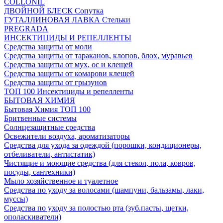
COLLONIL
ДВОЙНОЙ БЛЕСК Сопутка
ГУТАЛЛИНОВАЯ ЛАВКА Стельки
PREGRADA
ИНСЕКТИЦИДЫ И РЕПЕЛЛЕНТЫ
Средства защиты от моли
Средства защиты от тараканов, клопов, блох, муравьев
Средства защиты от мух, ос и клещей
Средства защиты от комарови клещей
Средства защиты от грызунов
ТОП 100 Инсектициды и репелленты
БЫТОВАЯ ХИМИЯ
Бытовая Химия ТОП 100
Бритвенные системы
Солнцезащитные средства
Освежители воздуха, ароматизаторы
Средства для ухода за одеждой (порошки, кондиционеры,
отбеливатели, антистатик)
Чистящие и моющие средства (для стекол, пола, ковров,
посуды, сантехники)
Мыло хозяйственное и туалетное
Средства по уходу за волосами (шампуни, бальзамы, лаки,
муссы)
Средства по уходу за полостью рта (зуб.пасты, щетки,
ополаскиватели)