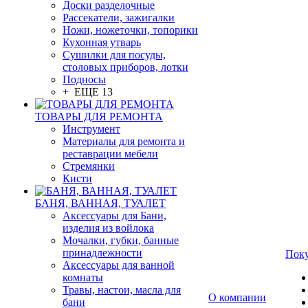
Доски разделочные
Рассекатели, зажигалки
Ножи, ножеточки, топорики
Кухонная утварь
Сушилки для посуды,
столовых приборов, лотки
Подносы
+ ЕЩЕ 13
ТОВАРЫ ДЛЯ РЕМОНТА
Инструмент
Материалы для ремонта и
реставрации мебели
Стремянки
Кисти
БАНЯ, ВАННАЯ, ТУАЛЕТ
Аксессуары для Бани,
изделия из войлока
Мочалки, губки, банные
принадлежности
Пок
Аксессуары для ванной
комнаты
Травы, настои, масла для
О компании
бани