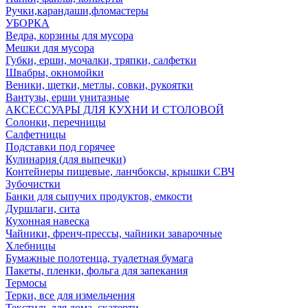
Ручки,карандаши,фломастеры
УБОРКА
Ведра, корзины для мусора
Мешки для мусора
Губки, ерши, мочалки, тряпки, салфетки
Швабры, окномойки
Веники, щетки, метлы, совки, рукоятки
Вантузы, ерши унитазные
АКСЕССУАРЫ ДЛЯ КУХНИ И СТОЛОВОЙ
Солонки, перечницы
Салфетницы
Подставки под горячее
Кулинария (для выпечки)
Контейнеры пищевые, ланчбоксы, крышки СВЧ
Зубочистки
Банки для сыпучих продуктов, емкости
Дуршлаги, сита
Кухонная навеска
Чайники, френч-прессы, чайники заварочные
Хлебницы
Бумажные полотенца, туалетная бумага
Пакеты, пленки, фольга для запекания
Термосы
Терки, все для измельчения
Текстиль для дома, скатерти