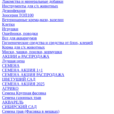
Лакомства и минеральные добавки
Инструменты для с/х животных
Дезинфекция
Зоосерия ТОП100
Ветеринарные крема,мази, вазелин
Клетки
Игрушки
Ошейники, поводки
Все для аквариумов
Гигиенические средства и средства от блох, клещей
Корма для с/х животных
Миски, чашки, поилки, кормушки
АКЦИИ и РАСПРОДАЖА
Лучшая цена
СЕМЕНА
СЕМЕНА АКЦИЯ 1+1
СЕМЕНА АКЦИЯ РАСПРОДАЖА
ЦВЕТУЩИЙ САД
СЕМЕНА АКЦИЯ 2025
АГРИКО
Семена Крупная фасовка
Семена газонных трав
АКВАРЕЛЬ
СИБИРСКИЙ САД
Семена трав (Фасовка в мешках)