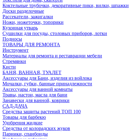
Коктельные трубочки, декоративные пики, вилки, шпажки
Доски разделочные
Рассекатели, зажигалки
Ножи, ножеточки, топорики
Кухонная утварь
Сушилки для посуды, столовых приборов, лотки
Подносы
ТОВАРЫ ДЛЯ РЕМОНТА
Инструмент
Материалы для ремонта и реставрации мебели
Стремянки
Кисти
БАНЯ, ВАННАЯ, ТУАЛЕТ
Аксессуары для Бани, изделия из войлока
Мочалки, губки, банные принадлежности
Аксессуары для ванной комнаты
Травы, настои, масла для бани
Занавески для ванной, коврики
САД-ДАЧА
Средства защиты растений ТОП 100
Товары для барбекю
Удобрения жидкие
Средства от колорадских жуков
Парники, спанбонды