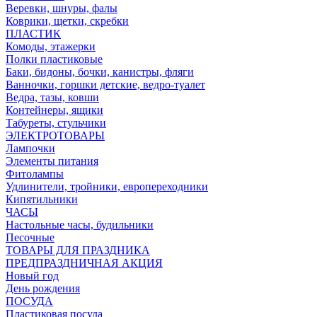
Веревки, шнуры, фалы
Коврики, щетки, скребки
ПЛАСТИК
Комоды, этажерки
Полки пластиковые
Баки, бидоны, бочки, канистры, фляги
Ванночки, горшки детские, ведро-туалет
Ведра, тазы, ковши
Контейнеры, ящики
Табуреты, стульчики
ЭЛЕКТРОТОВАРЫ
Лампочки
Элементы питания
Фитолампы
Удлинители, тройники, европереходники
Кипятильники
ЧАСЫ
Настольные часы, будильники
Песочные
ТОВАРЫ ДЛЯ ПРАЗДНИКА
ПРЕДПРАЗДНИЧНАЯ АКЦИЯ
Новый год
День рождения
ПОСУДА
Пластиковая посуда