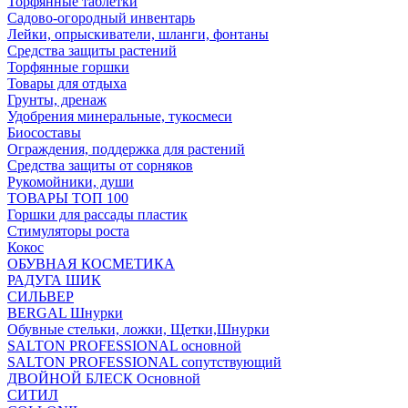
Торфянные таблетки
Садово-огородный инвентарь
Лейки, опрыскиватели, шланги, фонтаны
Средства защиты растений
Торфянные горшки
Товары для отдыха
Грунты, дренаж
Удобрения минеральные, тукосмеси
Биосоставы
Ограждения, поддержка для растений
Средства защиты от сорняков
Рукомойники, души
ТОВАРЫ ТОП 100
Горшки для рассады пластик
Стимуляторы роста
Кокос
ОБУВНАЯ КОСМЕТИКА
РАДУГА ШИК
СИЛЬВЕР
BERGAL Шнурки
Обувные стельки, ложки, Щетки,Шнурки
SALTON PROFESSIONAL основной
SALTON PROFESSIONAL сопутствующий
ДВОЙНОЙ БЛЕСК Основной
СИТИЛ