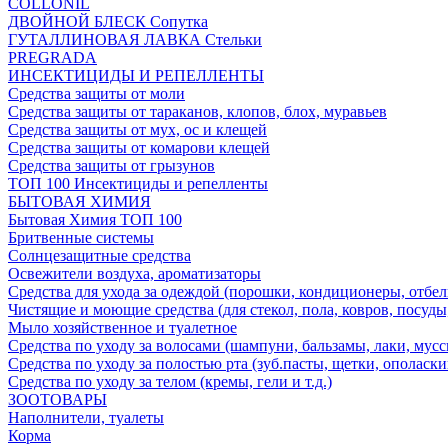
COLLONIL
ДВОЙНОЙ БЛЕСК Сопутка
ГУТАЛЛИНОВАЯ ЛАВКА Стельки
PREGRADA
ИНСЕКТИЦИДЫ И РЕПЕЛЛЕНТЫ
Средства защиты от моли
Средства защиты от тараканов, клопов, блох, муравьев
Средства защиты от мух, ос и клещей
Средства защиты от комарови клещей
Средства защиты от грызунов
ТОП 100 Инсектициды и репелленты
БЫТОВАЯ ХИМИЯ
Бытовая Химия ТОП 100
Бритвенные системы
Солнцезащитные средства
Освежители воздуха, ароматизаторы
Средства для ухода за одеждой (порошки, кондиционеры, отбел
Чистящие и моющие средства (для стекол, пола, ковров, посуды
Мыло хозяйственное и туалетное
Средства по уходу за волосами (шампуни, бальзамы, лаки, мусс
Средства по уходу за полостью рта (зуб.пасты, щетки, ополаски
Средства по уходу за телом (кремы, гели и т.д.)
ЗООТОВАРЫ
Наполнители, туалеты
Корма