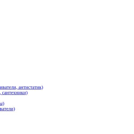
иватели, антистатик)
, сантехники)
ы)
ватели)