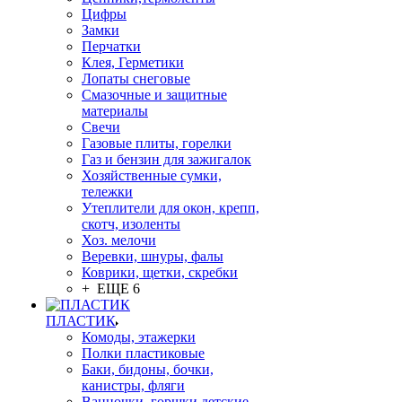
Цифры
Замки
Перчатки
Клея, Герметики
Лопаты снеговые
Смазочные и защитные
материалы
Свечи
Газовые плиты, горелки
Газ и бензин для зажигалок
Хозяйственные сумки,
тележки
Утеплители для окон, крепп,
скотч, изоленты
Хоз. мелочи
Веревки, шнуры, фалы
Коврики, щетки, скребки
+ ЕЩЕ 6
ПЛАСТИК
Комоды, этажерки
Полки пластиковые
Баки, бидоны, бочки,
канистры, фляги
Ванночки, горшки детские,