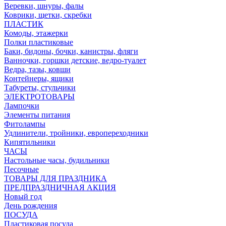
Веревки, шнуры, фалы
Коврики, щетки, скребки
ПЛАСТИК
Комоды, этажерки
Полки пластиковые
Баки, бидоны, бочки, канистры, фляги
Ванночки, горшки детские, ведро-туалет
Ведра, тазы, ковши
Контейнеры, ящики
Табуреты, стульчики
ЭЛЕКТРОТОВАРЫ
Лампочки
Элементы питания
Фитолампы
Удлинители, тройники, европереходники
Кипятильники
ЧАСЫ
Настольные часы, будильники
Песочные
ТОВАРЫ ДЛЯ ПРАЗДНИКА
ПРЕДПРАЗДНИЧНАЯ АКЦИЯ
Новый год
День рождения
ПОСУДА
Пластиковая посуда