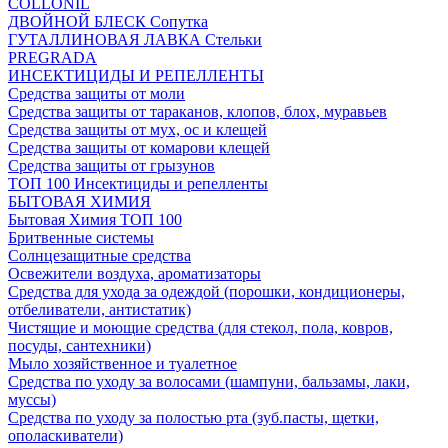
COLLONIL
ДВОЙНОЙ БЛЕСК Сопутка
ГУТАЛЛИНОВАЯ ЛАВКА Стельки
PREGRADA
ИНСЕКТИЦИДЫ И РЕПЕЛЛЕНТЫ
Средства защиты от моли
Средства защиты от тараканов, клопов, блох, муравьев
Средства защиты от мух, ос и клещей
Средства защиты от комарови клещей
Средства защиты от грызунов
ТОП 100 Инсектициды и репелленты
БЫТОВАЯ ХИМИЯ
Бытовая Химия ТОП 100
Бритвенные системы
Солнцезащитные средства
Освежители воздуха, ароматизаторы
Средства для ухода за одеждой (порошки, кондиционеры,
отбеливатели, антистатик)
Чистящие и моющие средства (для стекол, пола, ковров,
посуды, сантехники)
Мыло хозяйственное и туалетное
Средства по уходу за волосами (шампуни, бальзамы, лаки,
муссы)
Средства по уходу за полостью рта (зуб.пасты, щетки,
ополаскиватели)