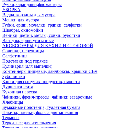
Ручки,карандаши,фломастеры
УБОРКА
Ведра, корзины для мусора
Мешки для мусора
Губки, ерши, мочалки, тряпки, салфетки
Швабры, окномойки
Веники, щетки, метлы, совки, рукоятки
Вантузы, ерши унитазные
АКСЕССУАРЫ ДЛЯ КУХНИ И СТОЛОВОЙ
Солонки, перечницы
Салфетницы
Подставки под горячее
Кулинария (для выпечки)
Контейнеры пищевые, ланчбоксы, крышки СВЧ
Зубочистки
Банки для сыпучих продуктов, емкости
Дуршлаги, сита
Кухонная навеска
Чайники, френч-прессы, чайники заварочные
Хлебницы
Бумажные полотенца, туалетная бумага
Пакеты, пленки, фольга для запекания
Термосы
Терки, все для измельчения
Текстиль для дома, скатерти