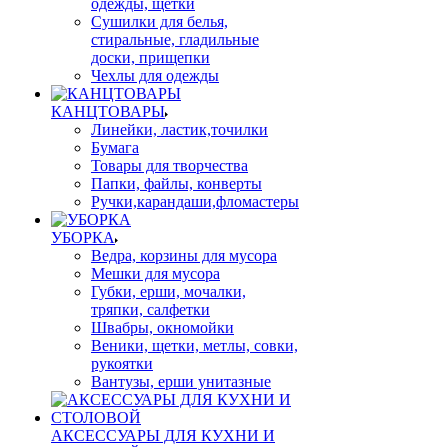
одежды, щетки
Сушилки для белья,
стиральные, гладильные
доски, прищепки
Чехлы для одежды
КАНЦТОВАРЫ
Линейки, ластик,точилки
Бумага
Товары для творчества
Папки, файлы, конверты
Ручки,карандаши,фломастеры
УБОРКА
Ведра, корзины для мусора
Мешки для мусора
Губки, ерши, мочалки,
тряпки, салфетки
Швабры, окномойки
Веники, щетки, метлы, совки,
рукоятки
Вантузы, ерши унитазные
АКСЕССУАРЫ ДЛЯ КУХНИ И