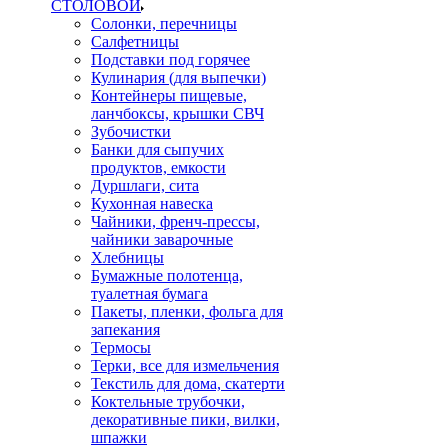
СТОЛОВОЙ
Солонки, перечницы
Салфетницы
Подставки под горячее
Кулинария (для выпечки)
Контейнеры пищевые,
ланчбоксы, крышки СВЧ
Зубочистки
Банки для сыпучих
продуктов, емкости
Дуршлаги, сита
Кухонная навеска
Чайники, френч-прессы,
чайники заварочные
Хлебницы
Бумажные полотенца,
туалетная бумага
Пакеты, пленки, фольга для
запекания
Термосы
Терки, все для измельчения
Текстиль для дома, скатерти
Коктельные трубочки,
декоративные пики, вилки,
шпажки