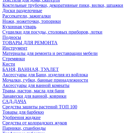
Коктельные трубочки, декоративные пики, вилки, шпажки
Доски разделочные
Рассекатели, зажигалки
Ножи, ножеточки, топорики
Кухонная утварь
Сушилки для посуды, столовых приборов, лотки
Подносы
ТОВАРЫ ДЛЯ РЕМОНТА
Инструмент
Материалы для ремонта и реставрации мебели
Стремянки
Кисти
БАНЯ, ВАННАЯ, ТУАЛЕТ
Аксессуары для Бани, изделия из войлока
Мочалки, губки, банные принадлежности
Аксессуары для ванной комнаты
Травы, настои, масла для бани
Занавески для ванной, коврики
САД-ДАЧА
Средства защиты растений ТОП 100
Товары для барбекю
Удобрения жидкие
Средства от колорадских жуков
Парники, спанбонды