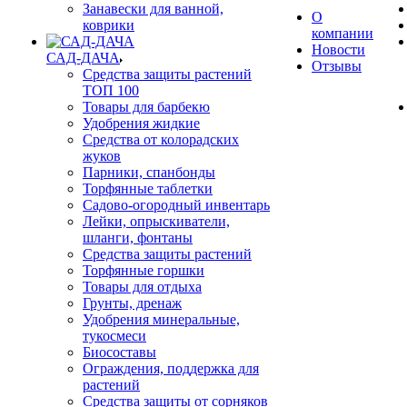
Занавески для ванной,
О
коврики
компании
Новости
САД-ДАЧА
Отзывы
Средства защиты растений
ТОП 100
Товары для барбекю
Удобрения жидкие
Средства от колорадских
жуков
Парники, спанбонды
Торфянные таблетки
Садово-огородный инвентарь
Лейки, опрыскиватели,
шланги, фонтаны
Средства защиты растений
Торфянные горшки
Товары для отдыха
Грунты, дренаж
Удобрения минеральные,
тукосмеси
Биосоставы
Ограждения, поддержка для
растений
Средства защиты от сорняков