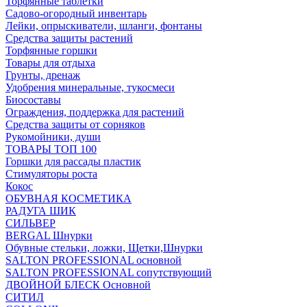
Торфянные таблетки
Садово-огородный инвентарь
Лейки, опрыскиватели, шланги, фонтаны
Средства защиты растений
Торфянные горшки
Товары для отдыха
Грунты, дренаж
Удобрения минеральные, тукосмеси
Биосоставы
Ограждения, поддержка для растений
Средства защиты от сорняков
Рукомойники, души
ТОВАРЫ ТОП 100
Горшки для рассады пластик
Стимуляторы роста
Кокос
ОБУВНАЯ КОСМЕТИКА
РАДУГА ШИК
СИЛЬВЕР
BERGAL Шнурки
Обувные стельки, ложки, Щетки,Шнурки
SALTON PROFESSIONAL основной
SALTON PROFESSIONAL сопутствующий
ДВОЙНОЙ БЛЕСК Основной
СИТИЛ