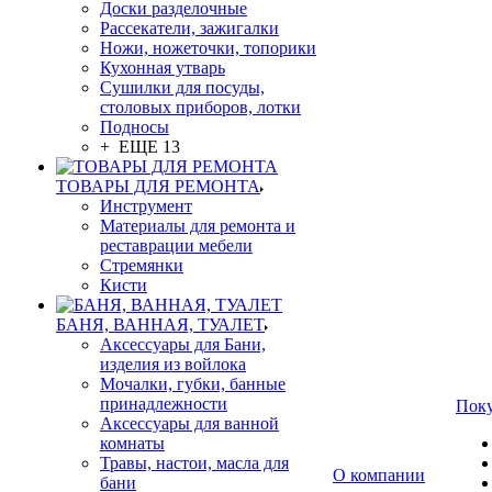
Доски разделочные
Рассекатели, зажигалки
Ножи, ножеточки, топорики
Кухонная утварь
Сушилки для посуды,
столовых приборов, лотки
Подносы
+ ЕЩЕ 13
ТОВАРЫ ДЛЯ РЕМОНТА
Инструмент
Материалы для ремонта и
реставрации мебели
Стремянки
Кисти
БАНЯ, ВАННАЯ, ТУАЛЕТ
Аксессуары для Бани,
изделия из войлока
Мочалки, губки, банные
принадлежности
Пок
Аксессуары для ванной
комнаты
Травы, настои, масла для
О компании
бани