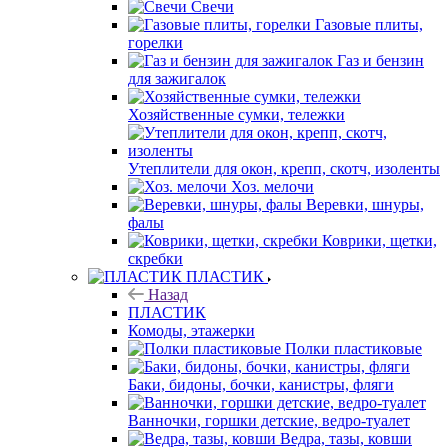
Свечи
Газовые плиты,
горелки
Газ и бензин
для зажигалок
Хозяйственные сумки, тележки
Утеплители для окон, крепп, скотч, изоленты
Хоз. мелочи
Веревки, шнуры,
фалы
Коврики, щетки,
скребки
ПЛАСТИК
Назад
ПЛАСТИК
Комоды, этажерки
Полки пластиковые
Баки, бидоны, бочки, канистры, фляги
Ванночки, горшки детские, ведро-туалет
Ведра, тазы, ковши