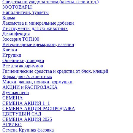
Средства по уходу за телом (кремы, гели и т.д.)
ЗООТОВАРЫ
Наполнители, туалеты
Корма
Лакомства и минеральные добавки
Инструменты для с/х животных
Дезинфекция
Зоосерия ТОП100
Ветеринарные крема,мази, вазелин
Клетки
Игрушки
Ошейники, поводки
Все для аквариумов
Гигиенические средства и средства от блох, клещей
Корма для с/х животных
Миски, чашки, поилки, кормушки
АКЦИИ и РАСПРОДАЖА
Лучшая цена
СЕМЕНА
СЕМЕНА АКЦИЯ 1+1
СЕМЕНА АКЦИЯ РАСПРОДАЖА
ЦВЕТУЩИЙ САД
СЕМЕНА АКЦИЯ 2025
АГРИКО
Семена Крупная фасовка