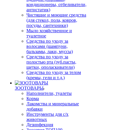
кондиционеры, отбеливатели,
антистатик)
Чистящие и моющие средства
(для стекол, пола, ковров,
посуды, сантехники)
Мыло хозяйственное и
туалетное
Средства по уходу за
волосами (шампуни,
бальзамы, лаки, муссы)
Средства по уходу за
полостью рта (зуб.пасты,
щетки, ополаскиватели)
Средства по уходу за телом
(кремы, гели и т.д.)
ЗООТОВАРЫ
Наполнители, туалеты
Корма
Лакомства и минеральные
добавки
Инструменты для с/х
животных
Дезинфекция
Зоосерия ТОП100