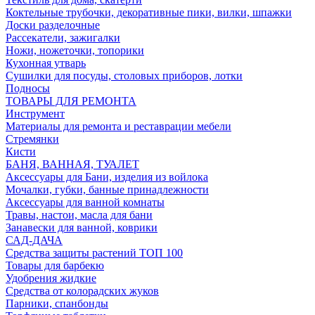
Коктельные трубочки, декоративные пики, вилки, шпажки
Доски разделочные
Рассекатели, зажигалки
Ножи, ножеточки, топорики
Кухонная утварь
Сушилки для посуды, столовых приборов, лотки
Подносы
ТОВАРЫ ДЛЯ РЕМОНТА
Инструмент
Материалы для ремонта и реставрации мебели
Стремянки
Кисти
БАНЯ, ВАННАЯ, ТУАЛЕТ
Аксессуары для Бани, изделия из войлока
Мочалки, губки, банные принадлежности
Аксессуары для ванной комнаты
Травы, настои, масла для бани
Занавески для ванной, коврики
САД-ДАЧА
Средства защиты растений ТОП 100
Товары для барбекю
Удобрения жидкие
Средства от колорадских жуков
Парники, спанбонды