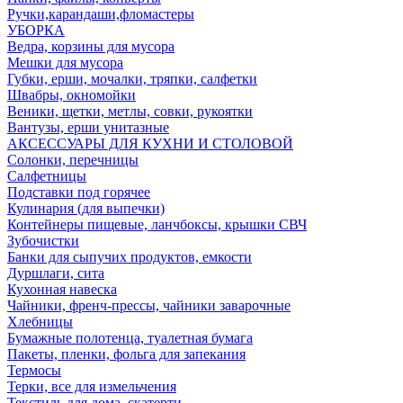
Ручки,карандаши,фломастеры
УБОРКА
Ведра, корзины для мусора
Мешки для мусора
Губки, ерши, мочалки, тряпки, салфетки
Швабры, окномойки
Веники, щетки, метлы, совки, рукоятки
Вантузы, ерши унитазные
АКСЕССУАРЫ ДЛЯ КУХНИ И СТОЛОВОЙ
Солонки, перечницы
Салфетницы
Подставки под горячее
Кулинария (для выпечки)
Контейнеры пищевые, ланчбоксы, крышки СВЧ
Зубочистки
Банки для сыпучих продуктов, емкости
Дуршлаги, сита
Кухонная навеска
Чайники, френч-прессы, чайники заварочные
Хлебницы
Бумажные полотенца, туалетная бумага
Пакеты, пленки, фольга для запекания
Термосы
Терки, все для измельчения
Текстиль для дома, скатерти