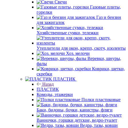
Свечи
Газовые плиты,
горелки
Газ и бензин
для зажигалок
Хозяйственные сумки, тележки
Утеплители для окон, крепп, скотч, изоленты
Хоз. мелочи
Веревки, шнуры,
фалы
Коврики, щетки,
скребки
ПЛАСТИК
Назад
ПЛАСТИК
Комоды, этажерки
Полки пластиковые
Баки, бидоны, бочки, канистры, фляги
Ванночки, горшки детские, ведро-туалет
Ведра, тазы, ковши