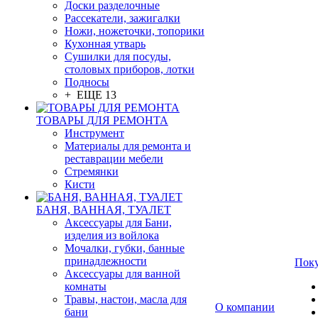
Доски разделочные
Рассекатели, зажигалки
Ножи, ножеточки, топорики
Кухонная утварь
Сушилки для посуды,
столовых приборов, лотки
Подносы
+ ЕЩЕ 13
ТОВАРЫ ДЛЯ РЕМОНТА
Инструмент
Материалы для ремонта и
реставрации мебели
Стремянки
Кисти
БАНЯ, ВАННАЯ, ТУАЛЕТ
Аксессуары для Бани,
изделия из войлока
Мочалки, губки, банные
принадлежности
Пок
Аксессуары для ванной
комнаты
Травы, настои, масла для
О компании
бани