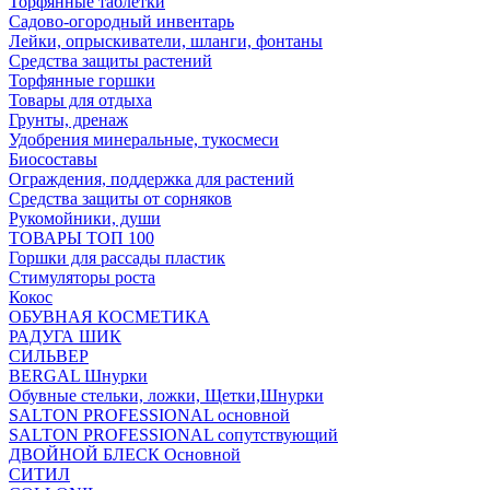
Торфянные таблетки
Садово-огородный инвентарь
Лейки, опрыскиватели, шланги, фонтаны
Средства защиты растений
Торфянные горшки
Товары для отдыха
Грунты, дренаж
Удобрения минеральные, тукосмеси
Биосоставы
Ограждения, поддержка для растений
Средства защиты от сорняков
Рукомойники, души
ТОВАРЫ ТОП 100
Горшки для рассады пластик
Стимуляторы роста
Кокос
ОБУВНАЯ КОСМЕТИКА
РАДУГА ШИК
СИЛЬВЕР
BERGAL Шнурки
Обувные стельки, ложки, Щетки,Шнурки
SALTON PROFESSIONAL основной
SALTON PROFESSIONAL сопутствующий
ДВОЙНОЙ БЛЕСК Основной
СИТИЛ