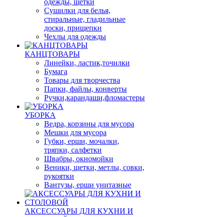
одежды, щетки
Сушилки для белья,
стиральные, гладильные
доски, прищепки
Чехлы для одежды
КАНЦТОВАРЫ
Линейки, ластик,точилки
Бумага
Товары для творчества
Папки, файлы, конверты
Ручки,карандаши,фломастеры
УБОРКА
Ведра, корзины для мусора
Мешки для мусора
Губки, ерши, мочалки,
тряпки, салфетки
Швабры, окномойки
Веники, щетки, метлы, совки,
рукоятки
Вантузы, ерши унитазные
АКСЕССУАРЫ ДЛЯ КУХНИ И