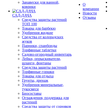
Занавески для ванной,
О
коврики
компании
Новости
САД-ДАЧА
Отзывы
Средства защиты растений
ТОП 100
Товары для барбекю
Удобрения жидкие
Средства от колорадских
жуков
Парники, спанбонды
Торфянные таблетки
Садово-огородный инвентарь
Лейки, опрыскиватели,
шланги, фонтаны
Средства защиты растений
Торфянные горшки
Товары для отдыха
Грунты, дренаж
Удобрения минеральные,
тукосмеси
Биосоставы
Ограждения, поддержка для
растений
Средства защиты от сорняков