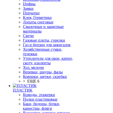
Цифры
Замки
Перчатки
Клея, Герметики
Лопаты снеговые
Смазочные и защитные
материалы
Свечи
Газовые плиты, горелки
Газ и бензин для зажигалок
Хозяйственные сумки,
тележки
Утеплители для окон, крепп,
скотч, изоленты
Хоз. мелочи
Веревки, шнуры, фалы
Коврики, щетки, скребки
+ ЕЩЕ 6
ПЛАСТИК
Комоды, этажерки
Полки пластиковые
Баки, бидоны, бочки,
канистры, фляги
Ванночки, горшки детские,