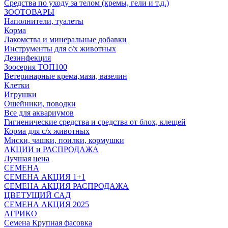
Средства по уходу за телом (кремы, гели и т.д.)
ЗООТОВАРЫ
Наполнители, туалеты
Корма
Лакомства и минеральные добавки
Инструменты для с/х животных
Дезинфекция
Зоосерия ТОП100
Ветеринарные крема,мази, вазелин
Клетки
Игрушки
Ошейники, поводки
Все для аквариумов
Гигиенические средства и средства от блох, клещей
Корма для с/х животных
Миски, чашки, поилки, кормушки
АКЦИИ и РАСПРОДАЖА
Лучшая цена
СЕМЕНА
СЕМЕНА АКЦИЯ 1+1
СЕМЕНА АКЦИЯ РАСПРОДАЖА
ЦВЕТУЩИЙ САД
СЕМЕНА АКЦИЯ 2025
АГРИКО
Семена Крупная фасовка