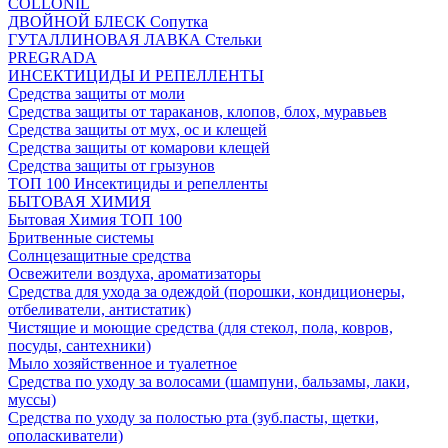
COLLONIL
ДВОЙНОЙ БЛЕСК Сопутка
ГУТАЛЛИНОВАЯ ЛАВКА Стельки
PREGRADA
ИНСЕКТИЦИДЫ И РЕПЕЛЛЕНТЫ
Средства защиты от моли
Средства защиты от тараканов, клопов, блох, муравьев
Средства защиты от мух, ос и клещей
Средства защиты от комарови клещей
Средства защиты от грызунов
ТОП 100 Инсектициды и репелленты
БЫТОВАЯ ХИМИЯ
Бытовая Химия ТОП 100
Бритвенные системы
Солнцезащитные средства
Освежители воздуха, ароматизаторы
Средства для ухода за одеждой (порошки, кондиционеры,
отбеливатели, антистатик)
Чистящие и моющие средства (для стекол, пола, ковров,
посуды, сантехники)
Мыло хозяйственное и туалетное
Средства по уходу за волосами (шампуни, бальзамы, лаки,
муссы)
Средства по уходу за полостью рта (зуб.пасты, щетки,
ополаскиватели)