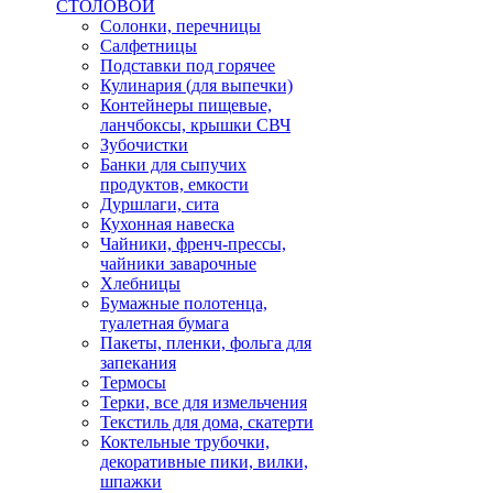
СТОЛОВОЙ
Солонки, перечницы
Салфетницы
Подставки под горячее
Кулинария (для выпечки)
Контейнеры пищевые,
ланчбоксы, крышки СВЧ
Зубочистки
Банки для сыпучих
продуктов, емкости
Дуршлаги, сита
Кухонная навеска
Чайники, френч-прессы,
чайники заварочные
Хлебницы
Бумажные полотенца,
туалетная бумага
Пакеты, пленки, фольга для
запекания
Термосы
Терки, все для измельчения
Текстиль для дома, скатерти
Коктельные трубочки,
декоративные пики, вилки,
шпажки