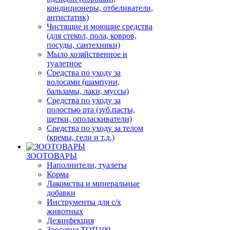
кондиционеры, отбеливатели,
антистатик)
Чистящие и моющие средства
(для стекол, пола, ковров,
посуды, сантехники)
Мыло хозяйственное и
туалетное
Средства по уходу за
волосами (шампуни,
бальзамы, лаки, муссы)
Средства по уходу за
полостью рта (зуб.пасты,
щетки, ополаскиватели)
Средства по уходу за телом
(кремы, гели и т.д.)
ЗООТОВАРЫ
Наполнители, туалеты
Корма
Лакомства и минеральные
добавки
Инструменты для с/х
животных
Дезинфекция
Зоосерия ТОП100