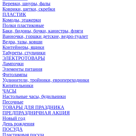
Веревки, шнуры, фалы
Коврики, щетки, скребки
ПЛАСТИК
Комоды, этажерки
Полки пластиковые
Баки, бидоны, бочки, канистры, фляги
Ванночки, горшки детские, ведро-туалет
Ведра, тазы, ковши
Контейнеры, ящики
Табуреты, стульчики
ЭЛЕКТРОТОВАРЫ
Лампочки
Элементы питания
Фитолампы
Удлинители, тройники, европереходники
Кипятильники
ЧАСЫ
Настольные часы, будильники
Песочные
ТОВАРЫ ДЛЯ ПРАЗДНИКА
ПРЕДПРАЗДНИЧНАЯ АКЦИЯ
Новый год
День рождения
ПОСУДА
Пластиковая посуда