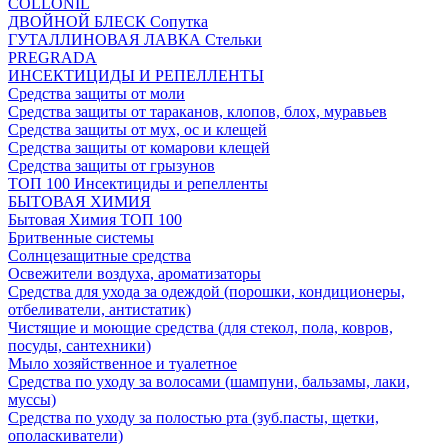
COLLONIL
ДВОЙНОЙ БЛЕСК Сопутка
ГУТАЛЛИНОВАЯ ЛАВКА Стельки
PREGRADA
ИНСЕКТИЦИДЫ И РЕПЕЛЛЕНТЫ
Средства защиты от моли
Средства защиты от тараканов, клопов, блох, муравьев
Средства защиты от мух, ос и клещей
Средства защиты от комарови клещей
Средства защиты от грызунов
ТОП 100 Инсектициды и репелленты
БЫТОВАЯ ХИМИЯ
Бытовая Химия ТОП 100
Бритвенные системы
Солнцезащитные средства
Освежители воздуха, ароматизаторы
Средства для ухода за одеждой (порошки, кондиционеры,
отбеливатели, антистатик)
Чистящие и моющие средства (для стекол, пола, ковров,
посуды, сантехники)
Мыло хозяйственное и туалетное
Средства по уходу за волосами (шампуни, бальзамы, лаки,
муссы)
Средства по уходу за полостью рта (зуб.пасты, щетки,
ополаскиватели)