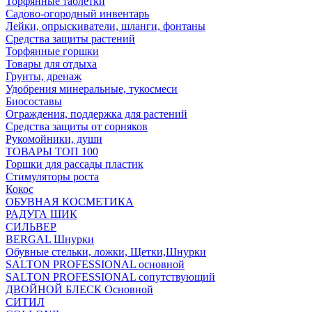
Торфянные таблетки
Садово-огородный инвентарь
Лейки, опрыскиватели, шланги, фонтаны
Средства защиты растений
Торфянные горшки
Товары для отдыха
Грунты, дренаж
Удобрения минеральные, тукосмеси
Биосоставы
Ограждения, поддержка для растений
Средства защиты от сорняков
Рукомойники, души
ТОВАРЫ ТОП 100
Горшки для рассады пластик
Стимуляторы роста
Кокос
ОБУВНАЯ КОСМЕТИКА
РАДУГА ШИК
СИЛЬВЕР
BERGAL Шнурки
Обувные стельки, ложки, Щетки,Шнурки
SALTON PROFESSIONAL основной
SALTON PROFESSIONAL сопутствующий
ДВОЙНОЙ БЛЕСК Основной
СИТИЛ