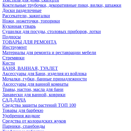
Коктельные трубочки, декоративные пики, вилки, шпажки
Доски разделочные
Рассекатели, зажигалки
Ножи, ножеточки, топорики
Кухонная утварь
Сушилки для посуды, столовых приборов, лотки
Подносы
ТОВАРЫ ДЛЯ РЕМОНТА
Инструмент
Материалы для ремонта и реставрации мебели
Стремянки
Кисти
БАНЯ, ВАННАЯ, ТУАЛЕТ
Аксессуары для Бани, изделия из войлока
Мочалки, губки, банные принадлежности
Аксессуары для ванной комнаты
Травы, настои, масла для бани
Занавески для ванной, коврики
САД-ДАЧА
Средства защиты растений ТОП 100
Товары для барбекю
Удобрения жидкие
Средства от колорадских жуков
Парники, спанбонды