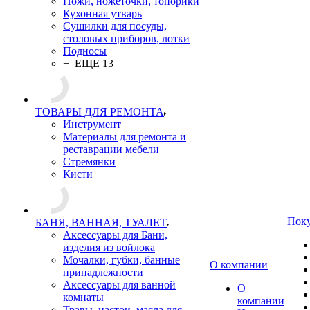
Ножи, ножеточки, топорики
Кухонная утварь
Сушилки для посуды,
столовых приборов, лотки
Подносы
+ ЕЩЕ 13
ТОВАРЫ ДЛЯ РЕМОНТА
Инструмент
Материалы для ремонта и
реставрации мебели
Стремянки
Кисти
Пок
БАНЯ, ВАННАЯ, ТУАЛЕТ
Аксессуары для Бани,
изделия из войлока
Мочалки, губки, банные
О компании
принадлежности
Аксессуары для ванной
О
комнаты
компании
Травы, настои, масла для