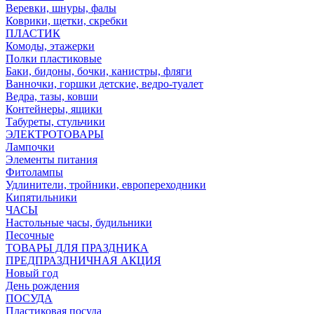
Веревки, шнуры, фалы
Коврики, щетки, скребки
ПЛАСТИК
Комоды, этажерки
Полки пластиковые
Баки, бидоны, бочки, канистры, фляги
Ванночки, горшки детские, ведро-туалет
Ведра, тазы, ковши
Контейнеры, ящики
Табуреты, стульчики
ЭЛЕКТРОТОВАРЫ
Лампочки
Элементы питания
Фитолампы
Удлинители, тройники, европереходники
Кипятильники
ЧАСЫ
Настольные часы, будильники
Песочные
ТОВАРЫ ДЛЯ ПРАЗДНИКА
ПРЕДПРАЗДНИЧНАЯ АКЦИЯ
Новый год
День рождения
ПОСУДА
Пластиковая посуда