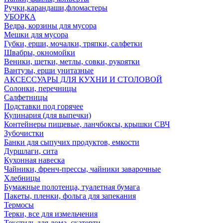
Ручки,карандаши,фломастеры
УБОРКА
Ведра, корзины для мусора
Мешки для мусора
Губки, ерши, мочалки, тряпки, салфетки
Швабры, окномойки
Веники, щетки, метлы, совки, рукоятки
Вантузы, ерши унитазные
АКСЕССУАРЫ ДЛЯ КУХНИ И СТОЛОВОЙ
Солонки, перечницы
Салфетницы
Подставки под горячее
Кулинария (для выпечки)
Контейнеры пищевые, ланчбоксы, крышки СВЧ
Зубочистки
Банки для сыпучих продуктов, емкости
Дуршлаги, сита
Кухонная навеска
Чайники, френч-прессы, чайники заварочные
Хлебницы
Бумажные полотенца, туалетная бумага
Пакеты, пленки, фольга для запекания
Термосы
Терки, все для измельчения
Текстиль для дома, скатерти