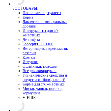
ЗООТОВАРЫ
Наполнители, туалеты
Корма
Лакомства и минеральные
добавки
Инструменты для с/х
животных
Дезинфекция
Зоосерия ТОП100
Ветеринарные крема,мази,
вазелин
Клетки
Игрушки
Ошейники, поводки
Все для аквариумов
Гигиенические средства и
средства от блох, клещей
Корма для с/х животных
Миски, чашки, поилки,
кормушки
+ ЕЩЕ 4