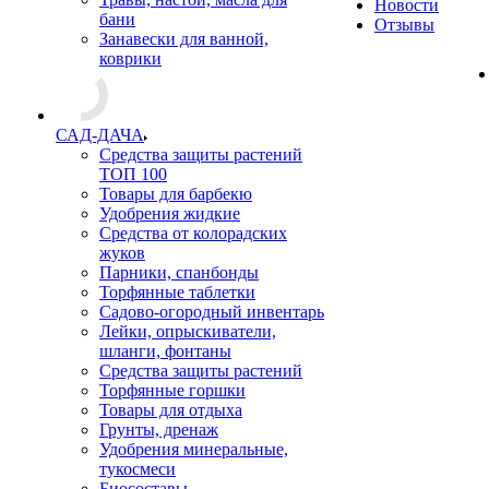
Новости
бани
Отзывы
Занавески для ванной,
коврики
САД-ДАЧА
Средства защиты растений
ТОП 100
Товары для барбекю
Удобрения жидкие
Средства от колорадских
жуков
Парники, спанбонды
Торфянные таблетки
Садово-огородный инвентарь
Лейки, опрыскиватели,
шланги, фонтаны
Средства защиты растений
Торфянные горшки
Товары для отдыха
Грунты, дренаж
Удобрения минеральные,
тукосмеси
Биосоставы