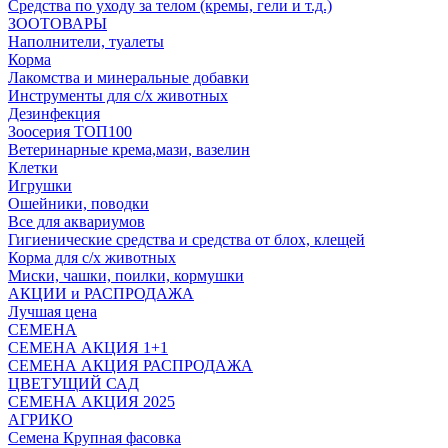
Средства по уходу за телом (кремы, гели и т.д.)
ЗООТОВАРЫ
Наполнители, туалеты
Корма
Лакомства и минеральные добавки
Инструменты для с/х животных
Дезинфекция
Зоосерия ТОП100
Ветеринарные крема,мази, вазелин
Клетки
Игрушки
Ошейники, поводки
Все для аквариумов
Гигиенические средства и средства от блох, клещей
Корма для с/х животных
Миски, чашки, поилки, кормушки
АКЦИИ и РАСПРОДАЖА
Лучшая цена
СЕМЕНА
СЕМЕНА АКЦИЯ 1+1
СЕМЕНА АКЦИЯ РАСПРОДАЖА
ЦВЕТУЩИЙ САД
СЕМЕНА АКЦИЯ 2025
АГРИКО
Семена Крупная фасовка