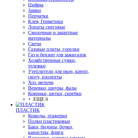
Цифры
Замки
Перчатки
Клея, Герметики
Лопаты снеговые
Смазочные и защитные
материалы
Свечи
Газовые плиты, горелки
Газ и бензин для зажигалок
Хозяйственные сумки,
тележки
Утеплители для окон, крепп,
скотч, изоленты
Хоз. мелочи
Веревки, шнуры, фалы
Коврики, щетки, скребки
+ ЕЩЕ 6
ПЛАСТИК
Комоды, этажерки
Полки пластиковые
Баки, бидоны, бочки,
канистры, фляги
Ванночки, горшки детские,