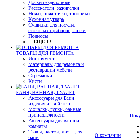
Доски разделочные
Рассекатели, зажигалки
Ножи, ножеточки, топорики
Кухонная утварь
Сушилки для посуды,
столовых приборов, лотки
Подносы
+ ЕЩЕ 13
ТОВАРЫ ДЛЯ РЕМОНТА
Инструмент
Материалы для ремонта и
реставрации мебели
Стремянки
Кисти
БАНЯ, ВАННАЯ, ТУАЛЕТ
Аксессуары для Бани,
изделия из войлока
Мочалки, губки, банные
принадлежности
Пок
Аксессуары для ванной
комнаты
Травы, настои, масла для
О компании
бани