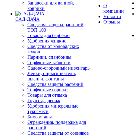
Занавески для ванной,
О
коврики
компании
Новости
САД-ДАЧА
Отзывы
Средства защиты растений
ТОП 100
Товары для барбекю
Удобрения жидкие
Средства от колорадских
жуков
Парники, спанбонды
Торфянные таблетки
Садово-огородный инвентарь
Лейки, опрыскиватели,
шланги, фонтаны
Средства защиты растений
Торфянные горшки
Товары для отдыха
Грунты, дренаж
Удобрения минеральные,
тукосмеси
Биосоставы
Ограждения, поддержка для
растений
Средства защиты от сорняков