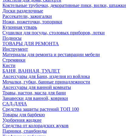
Коктельные трубочки, декоративные пики, вилки, шпажки
Доски разделочные
Рассекатели, зажигалки
Ножи, ножеточки, топорики
Кухонная утварь
Сушилки для посуды, столовых приборов, лотки
Подносы
ТОВАРЫ ДЛЯ РЕМОНТА
Инструмент
Материалы для ремонта и реставрации мебели
Стремянки
Кисти
БАНЯ, ВАННАЯ, ТУАЛЕТ
Аксессуары для Бани, изделия из войлока
Мочалки, губки, банные принадлежности
Аксессуары для ванной комнаты
Травы, настои, масла для бани
Занавески для ванной, коврики
САД-ДАЧА
Средства защиты растений ТОП 100
Товары для барбекю
Удобрения жидкие
Средства от колорадских жуков
Парники, спанбонды