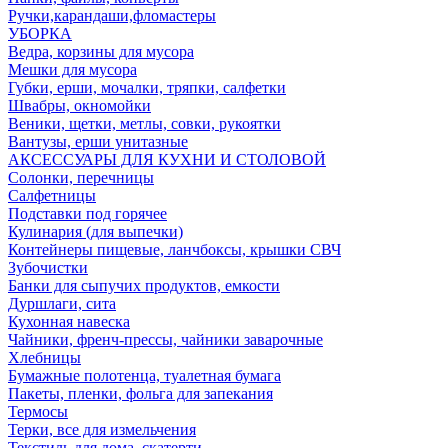
Ручки,карандаши,фломастеры
УБОРКА
Ведра, корзины для мусора
Мешки для мусора
Губки, ерши, мочалки, тряпки, салфетки
Швабры, окномойки
Веники, щетки, метлы, совки, рукоятки
Вантузы, ерши унитазные
АКСЕССУАРЫ ДЛЯ КУХНИ И СТОЛОВОЙ
Солонки, перечницы
Салфетницы
Подставки под горячее
Кулинария (для выпечки)
Контейнеры пищевые, ланчбоксы, крышки СВЧ
Зубочистки
Банки для сыпучих продуктов, емкости
Дуршлаги, сита
Кухонная навеска
Чайники, френч-прессы, чайники заварочные
Хлебницы
Бумажные полотенца, туалетная бумага
Пакеты, пленки, фольга для запекания
Термосы
Терки, все для измельчения
Текстиль для дома, скатерти