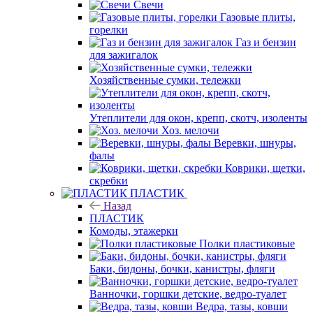
Свечи
Газовые плиты,
горелки
Газ и бензин
для зажигалок
Хозяйственные сумки, тележки
Утеплители для окон, крепп, скотч, изоленты
Хоз. мелочи
Веревки, шнуры,
фалы
Коврики, щетки,
скребки
ПЛАСТИК
Назад
ПЛАСТИК
Комоды, этажерки
Полки пластиковые
Баки, бидоны, бочки, канистры, фляги
Ванночки, горшки детские, ведро-туалет
Ведра, тазы, ковши