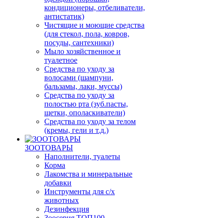
кондиционеры, отбеливатели,
антистатик)
Чистящие и моющие средства
(для стекол, пола, ковров,
посуды, сантехники)
Мыло хозяйственное и
туалетное
Средства по уходу за
волосами (шампуни,
бальзамы, лаки, муссы)
Средства по уходу за
полостью рта (зуб.пасты,
щетки, ополаскиватели)
Средства по уходу за телом
(кремы, гели и т.д.)
ЗООТОВАРЫ
Наполнители, туалеты
Корма
Лакомства и минеральные
добавки
Инструменты для с/х
животных
Дезинфекция
Зоосерия ТОП100