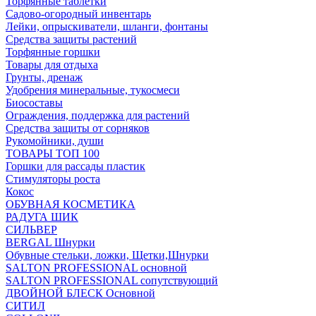
Торфянные таблетки
Садово-огородный инвентарь
Лейки, опрыскиватели, шланги, фонтаны
Средства защиты растений
Торфянные горшки
Товары для отдыха
Грунты, дренаж
Удобрения минеральные, тукосмеси
Биосоставы
Ограждения, поддержка для растений
Средства защиты от сорняков
Рукомойники, души
ТОВАРЫ ТОП 100
Горшки для рассады пластик
Стимуляторы роста
Кокос
ОБУВНАЯ КОСМЕТИКА
РАДУГА ШИК
СИЛЬВЕР
BERGAL Шнурки
Обувные стельки, ложки, Щетки,Шнурки
SALTON PROFESSIONAL основной
SALTON PROFESSIONAL сопутствующий
ДВОЙНОЙ БЛЕСК Основной
СИТИЛ