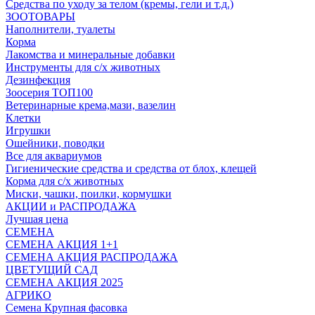
Средства по уходу за телом (кремы, гели и т.д.)
ЗООТОВАРЫ
Наполнители, туалеты
Корма
Лакомства и минеральные добавки
Инструменты для с/х животных
Дезинфекция
Зоосерия ТОП100
Ветеринарные крема,мази, вазелин
Клетки
Игрушки
Ошейники, поводки
Все для аквариумов
Гигиенические средства и средства от блох, клещей
Корма для с/х животных
Миски, чашки, поилки, кормушки
АКЦИИ и РАСПРОДАЖА
Лучшая цена
СЕМЕНА
СЕМЕНА АКЦИЯ 1+1
СЕМЕНА АКЦИЯ РАСПРОДАЖА
ЦВЕТУЩИЙ САД
СЕМЕНА АКЦИЯ 2025
АГРИКО
Семена Крупная фасовка