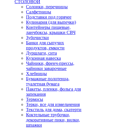
СТОЛОВОЙ
Солонки, перечницы
Салфетницы
Подставки под горячее
Кулинария (для выпечки)
Контейнеры пищевые,
ланчбоксы, крышки СВЧ
Зубочистки
Банки для сыпучих
продуктов, емкости
Дуршлаги, сита
Кухонная навеска
Чайники, френч-прессы,
чайники заварочные
Хлебницы
Бумажные полотенца,
туалетная бумага
Пакеты, пленки, фольга для
запекания
Термосы
Терки, все для измельчения
Текстиль для дома, скатерти
Коктельные трубочки,
декоративные пики, вилки,
шпажки