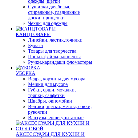
одежды, щетки
Сушилки для белья,
стиральные, гладильные
доски, прищепки
Чехлы для одежды
КАНЦТОВАРЫ
Линейки, ластик,точилки
Бумага
Товары для творчества
Папки, файлы, конверты
Ручки,карандаши,фломастеры
УБОРКА
Ведра, корзины для мусора
Мешки для мусора
Губки, ерши, мочалки,
тряпки, салфетки
Швабры, окномойки
Веники, щетки, метлы, совки,
рукоятки
Вантузы, ерши унитазные
АКСЕССУАРЫ ДЛЯ КУХНИ И