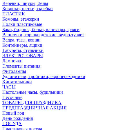
Веревки, шнуры, фалы
Коврики, щетки, скребки
ПЛАСТИК
Комоды, этажерки
Полки пластиковые
Баки, бидоны, бочки, канистры, фляги
Ванночки, горшки детские, ведро-туалет
Ведра, тазы, ковши
Контейнеры, ящики
Табуреты, стульчики
ЭЛЕКТРОТОВАРЫ
Лампочки
Элементы питания
Фитолампы
Удлинители, тройники, европереходники
Кипятильники
ЧАСЫ
Настольные часы, будильники
Песочные
ТОВАРЫ ДЛЯ ПРАЗДНИКА
ПРЕДПРАЗДНИЧНАЯ АКЦИЯ
Новый год
День рождения
ПОСУДА
Пластиковая посуда