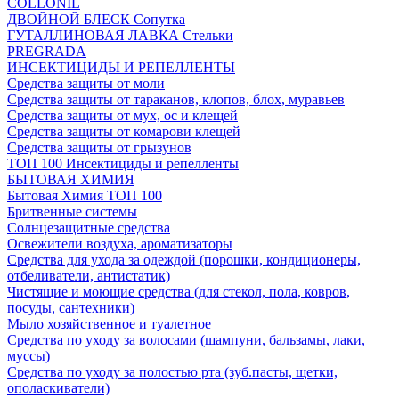
COLLONIL
ДВОЙНОЙ БЛЕСК Сопутка
ГУТАЛЛИНОВАЯ ЛАВКА Стельки
PREGRADA
ИНСЕКТИЦИДЫ И РЕПЕЛЛЕНТЫ
Средства защиты от моли
Средства защиты от тараканов, клопов, блох, муравьев
Средства защиты от мух, ос и клещей
Средства защиты от комарови клещей
Средства защиты от грызунов
ТОП 100 Инсектициды и репелленты
БЫТОВАЯ ХИМИЯ
Бытовая Химия ТОП 100
Бритвенные системы
Солнцезащитные средства
Освежители воздуха, ароматизаторы
Средства для ухода за одеждой (порошки, кондиционеры,
отбеливатели, антистатик)
Чистящие и моющие средства (для стекол, пола, ковров,
посуды, сантехники)
Мыло хозяйственное и туалетное
Средства по уходу за волосами (шампуни, бальзамы, лаки,
муссы)
Средства по уходу за полостью рта (зуб.пасты, щетки,
ополаскиватели)