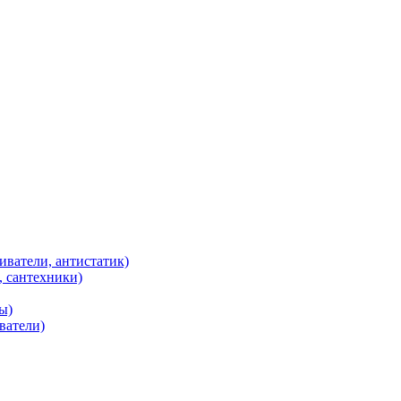
иватели, антистатик)
, сантехники)
ы)
ватели)