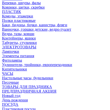
Веревки, шнуры, фалы
Коврики, щетки, скребки
ПЛАСТИК
Комоды, этажерки
Полки пластиковые
Баки, бидоны, бочки, канистры, фляги
Ванночки, горшки детские, ведро-туалет
Ведра, тазы, ковши
Контейнеры, ящики
Табуреты, стульчики
ЭЛЕКТРОТОВАРЫ
Лампочки
Элементы питания
Фитолампы
Удлинители, тройники, европереходники
Кипятильники
ЧАСЫ
Настольные часы, будильники
Песочные
ТОВАРЫ ДЛЯ ПРАЗДНИКА
ПРЕДПРАЗДНИЧНАЯ АКЦИЯ
Новый год
День рождения
ПОСУДА
Пластиковая посуда