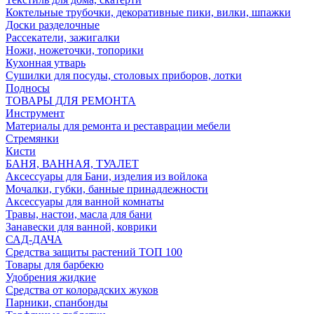
Коктельные трубочки, декоративные пики, вилки, шпажки
Доски разделочные
Рассекатели, зажигалки
Ножи, ножеточки, топорики
Кухонная утварь
Сушилки для посуды, столовых приборов, лотки
Подносы
ТОВАРЫ ДЛЯ РЕМОНТА
Инструмент
Материалы для ремонта и реставрации мебели
Стремянки
Кисти
БАНЯ, ВАННАЯ, ТУАЛЕТ
Аксессуары для Бани, изделия из войлока
Мочалки, губки, банные принадлежности
Аксессуары для ванной комнаты
Травы, настои, масла для бани
Занавески для ванной, коврики
САД-ДАЧА
Средства защиты растений ТОП 100
Товары для барбекю
Удобрения жидкие
Средства от колорадских жуков
Парники, спанбонды