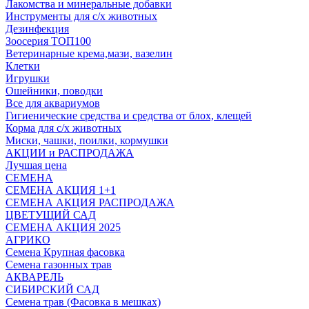
Лакомства и минеральные добавки
Инструменты для с/х животных
Дезинфекция
Зоосерия ТОП100
Ветеринарные крема,мази, вазелин
Клетки
Игрушки
Ошейники, поводки
Все для аквариумов
Гигиенические средства и средства от блох, клещей
Корма для с/х животных
Миски, чашки, поилки, кормушки
АКЦИИ и РАСПРОДАЖА
Лучшая цена
СЕМЕНА
СЕМЕНА АКЦИЯ 1+1
СЕМЕНА АКЦИЯ РАСПРОДАЖА
ЦВЕТУЩИЙ САД
СЕМЕНА АКЦИЯ 2025
АГРИКО
Семена Крупная фасовка
Семена газонных трав
АКВАРЕЛЬ
СИБИРСКИЙ САД
Семена трав (Фасовка в мешках)