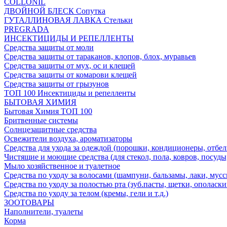
COLLONIL
ДВОЙНОЙ БЛЕСК Сопутка
ГУТАЛЛИНОВАЯ ЛАВКА Стельки
PREGRADA
ИНСЕКТИЦИДЫ И РЕПЕЛЛЕНТЫ
Средства защиты от моли
Средства защиты от тараканов, клопов, блох, муравьев
Средства защиты от мух, ос и клещей
Средства защиты от комарови клещей
Средства защиты от грызунов
ТОП 100 Инсектициды и репелленты
БЫТОВАЯ ХИМИЯ
Бытовая Химия ТОП 100
Бритвенные системы
Солнцезащитные средства
Освежители воздуха, ароматизаторы
Средства для ухода за одеждой (порошки, кондиционеры, отбел
Чистящие и моющие средства (для стекол, пола, ковров, посуды
Мыло хозяйственное и туалетное
Средства по уходу за волосами (шампуни, бальзамы, лаки, мусс
Средства по уходу за полостью рта (зуб.пасты, щетки, ополаски
Средства по уходу за телом (кремы, гели и т.д.)
ЗООТОВАРЫ
Наполнители, туалеты
Корма