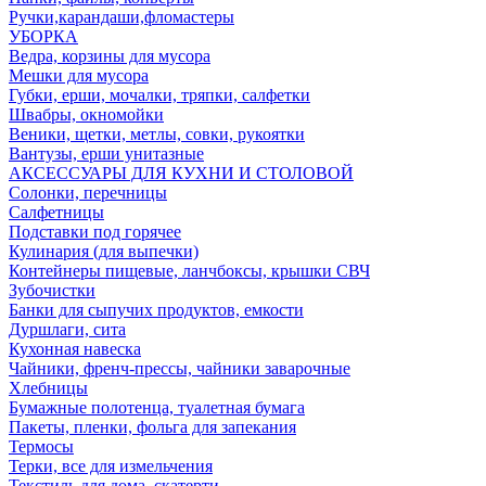
Ручки,карандаши,фломастеры
УБОРКА
Ведра, корзины для мусора
Мешки для мусора
Губки, ерши, мочалки, тряпки, салфетки
Швабры, окномойки
Веники, щетки, метлы, совки, рукоятки
Вантузы, ерши унитазные
АКСЕССУАРЫ ДЛЯ КУХНИ И СТОЛОВОЙ
Солонки, перечницы
Салфетницы
Подставки под горячее
Кулинария (для выпечки)
Контейнеры пищевые, ланчбоксы, крышки СВЧ
Зубочистки
Банки для сыпучих продуктов, емкости
Дуршлаги, сита
Кухонная навеска
Чайники, френч-прессы, чайники заварочные
Хлебницы
Бумажные полотенца, туалетная бумага
Пакеты, пленки, фольга для запекания
Термосы
Терки, все для измельчения
Текстиль для дома, скатерти