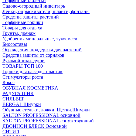
Торфянные таблетки
Садово-огородный инвентарь
Лейки, опрыскиватели, шланги, фонтаны
Средства защиты растений
Торфянные горшки
Товары для отдыха
Грунты, дренаж
Удобрения минеральные, тукосмеси
Биосоставы
Ограждения, поддержка для растений
Средства защиты от сорняков
Рукомойники, души
ТОВАРЫ ТОП 100
Горшки для рассады пластик
Стимуляторы роста
Кокос
ОБУВНАЯ КОСМЕТИКА
РАДУГА ШИК
СИЛЬВЕР
BERGAL Шнурки
Обувные стельки, ложки, Щетки,Шнурки
SALTON PROFESSIONAL основной
SALTON PROFESSIONAL сопутствующий
ДВОЙНОЙ БЛЕСК Основной
СИТИЛ