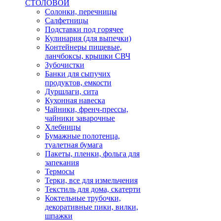
СТОЛОВОЙ
Солонки, перечницы
Салфетницы
Подставки под горячее
Кулинария (для выпечки)
Контейнеры пищевые,
ланчбоксы, крышки СВЧ
Зубочистки
Банки для сыпучих
продуктов, емкости
Дуршлаги, сита
Кухонная навеска
Чайники, френч-прессы,
чайники заварочные
Хлебницы
Бумажные полотенца,
туалетная бумага
Пакеты, пленки, фольга для
запекания
Термосы
Терки, все для измельчения
Текстиль для дома, скатерти
Коктельные трубочки,
декоративные пики, вилки,
шпажки