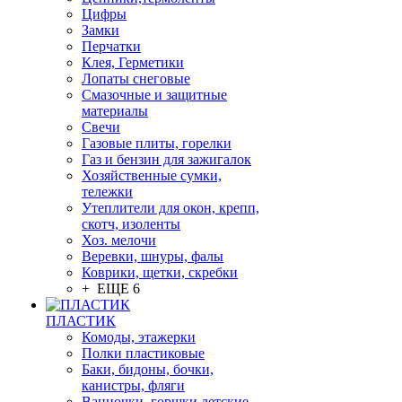
Цифры
Замки
Перчатки
Клея, Герметики
Лопаты снеговые
Смазочные и защитные
материалы
Свечи
Газовые плиты, горелки
Газ и бензин для зажигалок
Хозяйственные сумки,
тележки
Утеплители для окон, крепп,
скотч, изоленты
Хоз. мелочи
Веревки, шнуры, фалы
Коврики, щетки, скребки
+ ЕЩЕ 6
ПЛАСТИК
Комоды, этажерки
Полки пластиковые
Баки, бидоны, бочки,
канистры, фляги
Ванночки, горшки детские,