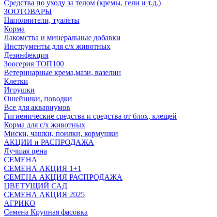
Средства по уходу за телом (кремы, гели и т.д.)
ЗООТОВАРЫ
Наполнители, туалеты
Корма
Лакомства и минеральные добавки
Инструменты для с/х животных
Дезинфекция
Зоосерия ТОП100
Ветеринарные крема,мази, вазелин
Клетки
Игрушки
Ошейники, поводки
Все для аквариумов
Гигиенические средства и средства от блох, клещей
Корма для с/х животных
Миски, чашки, поилки, кормушки
АКЦИИ и РАСПРОДАЖА
Лучшая цена
СЕМЕНА
СЕМЕНА АКЦИЯ 1+1
СЕМЕНА АКЦИЯ РАСПРОДАЖА
ЦВЕТУЩИЙ САД
СЕМЕНА АКЦИЯ 2025
АГРИКО
Семена Крупная фасовка