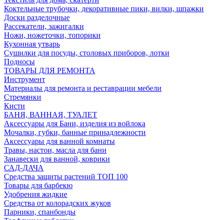
Коктельные трубочки, декоративные пики, вилки, шпажки
Доски разделочные
Рассекатели, зажигалки
Ножи, ножеточки, топорики
Кухонная утварь
Сушилки для посуды, столовых приборов, лотки
Подносы
ТОВАРЫ ДЛЯ РЕМОНТА
Инструмент
Материалы для ремонта и реставрации мебели
Стремянки
Кисти
БАНЯ, ВАННАЯ, ТУАЛЕТ
Аксессуары для Бани, изделия из войлока
Мочалки, губки, банные принадлежности
Аксессуары для ванной комнаты
Травы, настои, масла для бани
Занавески для ванной, коврики
САД-ДАЧА
Средства защиты растений ТОП 100
Товары для барбекю
Удобрения жидкие
Средства от колорадских жуков
Парники, спанбонды