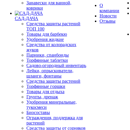
Занавески для ванной,
О
коврики
компании
Новости
САД-ДАЧА
Отзывы
Средства защиты растений
ТОП 100
Товары для барбекю
Удобрения жидкие
Средства от колорадских
жуков
Парники, спанбонды
Торфянные таблетки
Садово-огородный инвентарь
Лейки, опрыскиватели,
шланги, фонтаны
Средства защиты растений
Торфянные горшки
Товары для отдыха
Грунты, дренаж
Удобрения минеральные,
тукосмеси
Биосоставы
Ограждения, поддержка для
растений
Средства защиты от сорняков