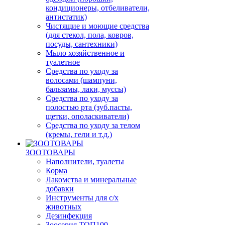
кондиционеры, отбеливатели,
антистатик)
Чистящие и моющие средства
(для стекол, пола, ковров,
посуды, сантехники)
Мыло хозяйственное и
туалетное
Средства по уходу за
волосами (шампуни,
бальзамы, лаки, муссы)
Средства по уходу за
полостью рта (зуб.пасты,
щетки, ополаскиватели)
Средства по уходу за телом
(кремы, гели и т.д.)
ЗООТОВАРЫ
Наполнители, туалеты
Корма
Лакомства и минеральные
добавки
Инструменты для с/х
животных
Дезинфекция
Зоосерия ТОП100