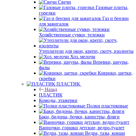
Свечи
Газовые плиты,
горелки
Газ и бензин
для зажигалок
Хозяйственные сумки, тележки
Утеплители для окон, крепп, скотч, изоленты
Хоз. мелочи
Веревки, шнуры,
фалы
Коврики, щетки,
скребки
ПЛАСТИК
Назад
ПЛАСТИК
Комоды, этажерки
Полки пластиковые
Баки, бидоны, бочки, канистры, фляги
Ванночки, горшки детские, ведро-туалет
Ведра, тазы, ковши