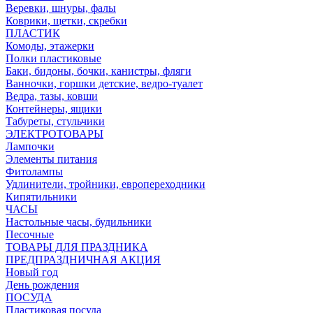
Веревки, шнуры, фалы
Коврики, щетки, скребки
ПЛАСТИК
Комоды, этажерки
Полки пластиковые
Баки, бидоны, бочки, канистры, фляги
Ванночки, горшки детские, ведро-туалет
Ведра, тазы, ковши
Контейнеры, ящики
Табуреты, стульчики
ЭЛЕКТРОТОВАРЫ
Лампочки
Элементы питания
Фитолампы
Удлинители, тройники, европереходники
Кипятильники
ЧАСЫ
Настольные часы, будильники
Песочные
ТОВАРЫ ДЛЯ ПРАЗДНИКА
ПРЕДПРАЗДНИЧНАЯ АКЦИЯ
Новый год
День рождения
ПОСУДА
Пластиковая посуда