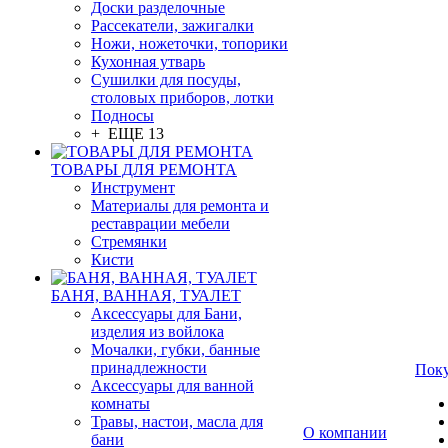
Доски разделочные
Рассекатели, зажигалки
Ножи, ножеточки, топорики
Кухонная утварь
Сушилки для посуды,
столовых приборов, лотки
Подносы
+ ЕЩЕ 13
ТОВАРЫ ДЛЯ РЕМОНТА
Инструмент
Материалы для ремонта и
реставрации мебели
Стремянки
Кисти
БАНЯ, ВАННАЯ, ТУАЛЕТ
Аксессуары для Бани,
изделия из войлока
Мочалки, губки, банные
принадлежности
Пок
Аксессуары для ванной
комнаты
Травы, настои, масла для
О компании
бани