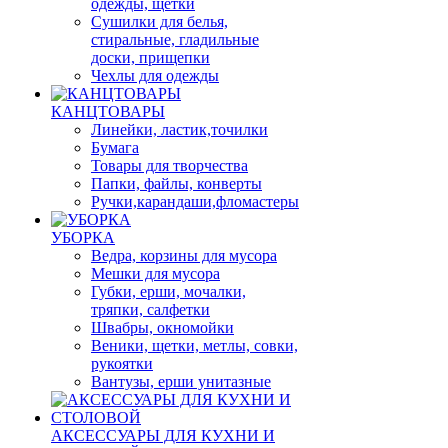
одежды, щетки
Сушилки для белья,
стиральные, гладильные
доски, прищепки
Чехлы для одежды
КАНЦТОВАРЫ
Линейки, ластик,точилки
Бумага
Товары для творчества
Папки, файлы, конверты
Ручки,карандаши,фломастеры
УБОРКА
Ведра, корзины для мусора
Мешки для мусора
Губки, ерши, мочалки,
тряпки, салфетки
Швабры, окномойки
Веники, щетки, метлы, совки,
рукоятки
Вантузы, ерши унитазные
АКСЕССУАРЫ ДЛЯ КУХНИ И