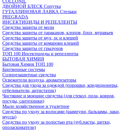
COLLONIL
ДВОЙНОЙ БЛЕСК Сопутка
ГУТАЛЛИНОВАЯ ЛАВКА Стельки
PREGRADA
ИНСЕКТИЦИДЫ И РЕПЕЛЛЕНТЫ
Средства защиты от моли
Средства защиты от тараканов, клопов, блох, муравьев
Средства защиты от мух, ос и клещей
Средства защиты от комарови клещей
Средства защиты от грызунов
ТОП 100 Инсектициды и репелленты
БЫТОВАЯ ХИМИЯ
Бытовая Химия ТОП 100
Бритвенные системы
Солнцезащитные средства
Освежители воздуха, ароматизаторы
Средства для ухода за одеждой (порошки, кондиционеры,
отбеливатели, антистатик)
Чистящие и моющие средства (для стекол, пола, ковров,
посуды, сантехники)
Мыло хозяйственное и туалетное
Средства по уходу за волосами (шампуни, бальзамы, лаки,
муссы)
Средства по уходу за полостью рта (зуб.пасты, щетки,
ополаскиватели)