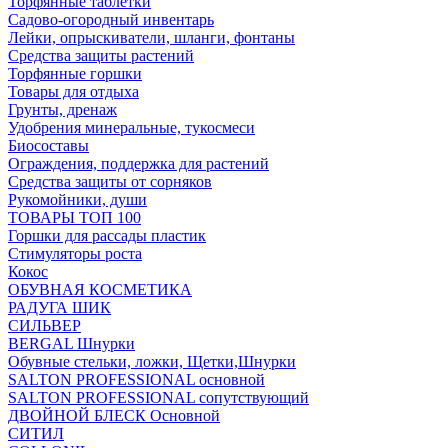
Торфянные таблетки
Садово-огородный инвентарь
Лейки, опрыскиватели, шланги, фонтаны
Средства защиты растений
Торфянные горшки
Товары для отдыха
Грунты, дренаж
Удобрения минеральные, тукосмеси
Биосоставы
Ограждения, поддержка для растений
Средства защиты от сорняков
Рукомойники, души
ТОВАРЫ ТОП 100
Горшки для рассады пластик
Стимуляторы роста
Кокос
ОБУВНАЯ КОСМЕТИКА
РАДУГА ШИК
СИЛЬВЕР
BERGAL Шнурки
Обувные стельки, ложки, Щетки,Шнурки
SALTON PROFESSIONAL основной
SALTON PROFESSIONAL сопутствующий
ДВОЙНОЙ БЛЕСК Основной
СИТИЛ