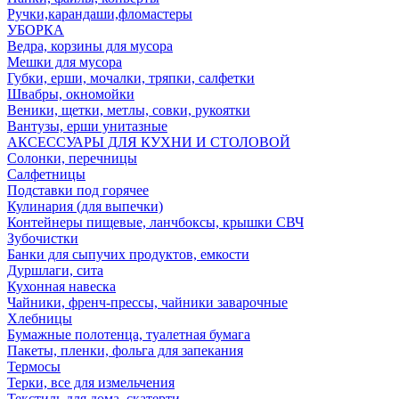
Ручки,карандаши,фломастеры
УБОРКА
Ведра, корзины для мусора
Мешки для мусора
Губки, ерши, мочалки, тряпки, салфетки
Швабры, окномойки
Веники, щетки, метлы, совки, рукоятки
Вантузы, ерши унитазные
АКСЕССУАРЫ ДЛЯ КУХНИ И СТОЛОВОЙ
Солонки, перечницы
Салфетницы
Подставки под горячее
Кулинария (для выпечки)
Контейнеры пищевые, ланчбоксы, крышки СВЧ
Зубочистки
Банки для сыпучих продуктов, емкости
Дуршлаги, сита
Кухонная навеска
Чайники, френч-прессы, чайники заварочные
Хлебницы
Бумажные полотенца, туалетная бумага
Пакеты, пленки, фольга для запекания
Термосы
Терки, все для измельчения
Текстиль для дома, скатерти