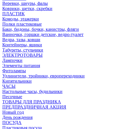
Веревки, шнуры, фалы
Коврики, щетки, скребки
ПЛАСТИК
Комоды, этажерки
Полки пластиковые
Баки, бидоны, бочки, канистры, фляги
Ванночки, горшки детские, ведро-туалет
Ведра, тазы, ковши
Контейнеры, ящики
Табуреты, стульчики
ЭЛЕКТРОТОВАРЫ
Лампочки
Элементы питания
Фитолампы
Удлинители, тройники, европереходники
Кипятильники
ЧАСЫ
Настольные часы, будильники
Песочные
ТОВАРЫ ДЛЯ ПРАЗДНИКА
ПРЕДПРАЗДНИЧНАЯ АКЦИЯ
Новый год
День рождения
ПОСУДА
Пластиковая посуда