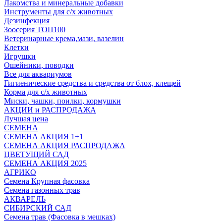
Лакомства и минеральные добавки
Инструменты для с/х животных
Дезинфекция
Зоосерия ТОП100
Ветеринарные крема,мази, вазелин
Клетки
Игрушки
Ошейники, поводки
Все для аквариумов
Гигиенические средства и средства от блох, клещей
Корма для с/х животных
Миски, чашки, поилки, кормушки
АКЦИИ и РАСПРОДАЖА
Лучшая цена
СЕМЕНА
СЕМЕНА АКЦИЯ 1+1
СЕМЕНА АКЦИЯ РАСПРОДАЖА
ЦВЕТУЩИЙ САД
СЕМЕНА АКЦИЯ 2025
АГРИКО
Семена Крупная фасовка
Семена газонных трав
АКВАРЕЛЬ
СИБИРСКИЙ САД
Семена трав (Фасовка в мешках)