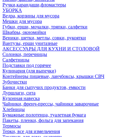
Ручки,карандаши,фломастеры
УБОРКА
Ведра, корзины для мусора
Мешки для мусора
Губки, ерши, мочалки, тряпки, салфетки
Швабры, окномойки
Веники, щетки, метлы, совки, рукоятки
Вантузы, ерши унитазные
АКСЕССУАРЫ ДЛЯ КУХНИ И СТОЛОВОЙ
Солонки, перечницы
Салфетницы
Подставки под горячее
Кулинария (для выпечки)
Контейнеры пищевые, ланчбоксы, крышки СВЧ
Зубочистки
Банки для сыпучих продуктов, емкости
Дуршлаги, сита
Кухонная навеска
Чайники, френч-прессы, чайники заварочные
Хлебницы
Бумажные полотенца, туалетная бумага
Пакеты, пленки, фольга для запекания
Термосы
Терки, все для измельчения
Текстиль для дома, скатерти