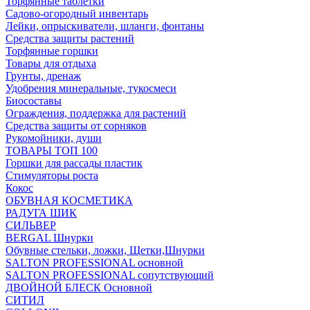
Торфянные таблетки
Садово-огородный инвентарь
Лейки, опрыскиватели, шланги, фонтаны
Средства защиты растений
Торфянные горшки
Товары для отдыха
Грунты, дренаж
Удобрения минеральные, тукосмеси
Биосоставы
Ограждения, поддержка для растений
Средства защиты от сорняков
Рукомойники, души
ТОВАРЫ ТОП 100
Горшки для рассады пластик
Стимуляторы роста
Кокос
ОБУВНАЯ КОСМЕТИКА
РАДУГА ШИК
СИЛЬВЕР
BERGAL Шнурки
Обувные стельки, ложки, Щетки,Шнурки
SALTON PROFESSIONAL основной
SALTON PROFESSIONAL сопутствующий
ДВОЙНОЙ БЛЕСК Основной
СИТИЛ