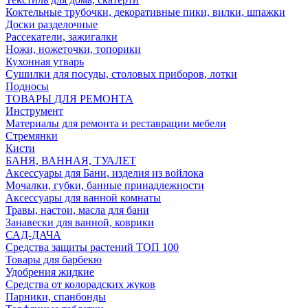
Коктельные трубочки, декоративные пики, вилки, шпажки
Доски разделочные
Рассекатели, зажигалки
Ножи, ножеточки, топорики
Кухонная утварь
Сушилки для посуды, столовых приборов, лотки
Подносы
ТОВАРЫ ДЛЯ РЕМОНТА
Инструмент
Материалы для ремонта и реставрации мебели
Стремянки
Кисти
БАНЯ, ВАННАЯ, ТУАЛЕТ
Аксессуары для Бани, изделия из войлока
Мочалки, губки, банные принадлежности
Аксессуары для ванной комнаты
Травы, настои, масла для бани
Занавески для ванной, коврики
САД-ДАЧА
Средства защиты растений ТОП 100
Товары для барбекю
Удобрения жидкие
Средства от колорадских жуков
Парники, спанбонды