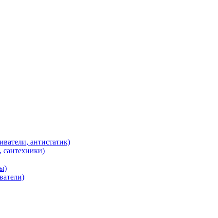
иватели, антистатик)
, сантехники)
ы)
ватели)