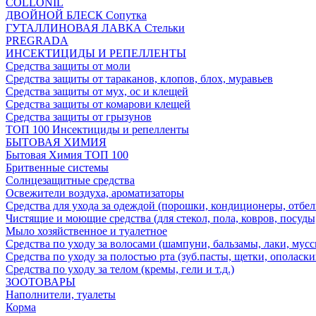
COLLONIL
ДВОЙНОЙ БЛЕСК Сопутка
ГУТАЛЛИНОВАЯ ЛАВКА Стельки
PREGRADA
ИНСЕКТИЦИДЫ И РЕПЕЛЛЕНТЫ
Средства защиты от моли
Средства защиты от тараканов, клопов, блох, муравьев
Средства защиты от мух, ос и клещей
Средства защиты от комарови клещей
Средства защиты от грызунов
ТОП 100 Инсектициды и репелленты
БЫТОВАЯ ХИМИЯ
Бытовая Химия ТОП 100
Бритвенные системы
Солнцезащитные средства
Освежители воздуха, ароматизаторы
Средства для ухода за одеждой (порошки, кондиционеры, отбел
Чистящие и моющие средства (для стекол, пола, ковров, посуды
Мыло хозяйственное и туалетное
Средства по уходу за волосами (шампуни, бальзамы, лаки, мусс
Средства по уходу за полостью рта (зуб.пасты, щетки, ополаски
Средства по уходу за телом (кремы, гели и т.д.)
ЗООТОВАРЫ
Наполнители, туалеты
Корма