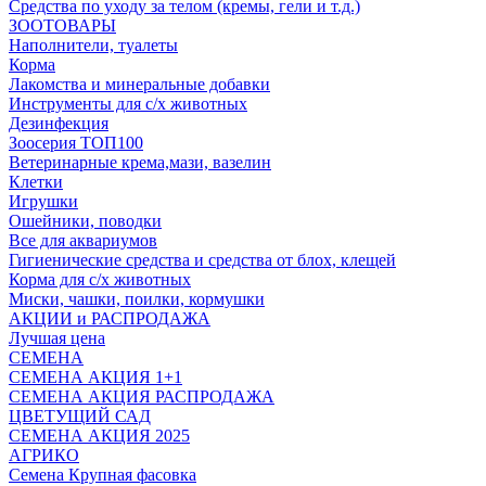
Средства по уходу за телом (кремы, гели и т.д.)
ЗООТОВАРЫ
Наполнители, туалеты
Корма
Лакомства и минеральные добавки
Инструменты для с/х животных
Дезинфекция
Зоосерия ТОП100
Ветеринарные крема,мази, вазелин
Клетки
Игрушки
Ошейники, поводки
Все для аквариумов
Гигиенические средства и средства от блох, клещей
Корма для с/х животных
Миски, чашки, поилки, кормушки
АКЦИИ и РАСПРОДАЖА
Лучшая цена
СЕМЕНА
СЕМЕНА АКЦИЯ 1+1
СЕМЕНА АКЦИЯ РАСПРОДАЖА
ЦВЕТУЩИЙ САД
СЕМЕНА АКЦИЯ 2025
АГРИКО
Семена Крупная фасовка