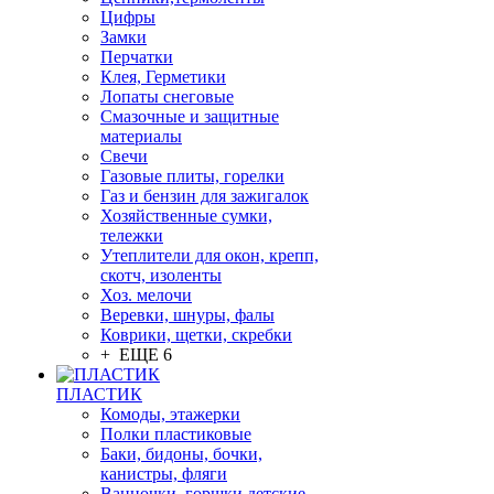
Цифры
Замки
Перчатки
Клея, Герметики
Лопаты снеговые
Смазочные и защитные
материалы
Свечи
Газовые плиты, горелки
Газ и бензин для зажигалок
Хозяйственные сумки,
тележки
Утеплители для окон, крепп,
скотч, изоленты
Хоз. мелочи
Веревки, шнуры, фалы
Коврики, щетки, скребки
+ ЕЩЕ 6
ПЛАСТИК
Комоды, этажерки
Полки пластиковые
Баки, бидоны, бочки,
канистры, фляги
Ванночки, горшки детские,