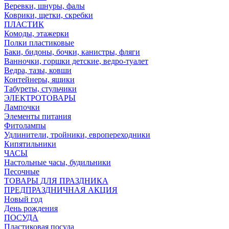
Веревки, шнуры, фалы
Коврики, щетки, скребки
ПЛАСТИК
Комоды, этажерки
Полки пластиковые
Баки, бидоны, бочки, канистры, фляги
Ванночки, горшки детские, ведро-туалет
Ведра, тазы, ковши
Контейнеры, ящики
Табуреты, стульчики
ЭЛЕКТРОТОВАРЫ
Лампочки
Элементы питания
Фитолампы
Удлинители, тройники, европереходники
Кипятильники
ЧАСЫ
Настольные часы, будильники
Песочные
ТОВАРЫ ДЛЯ ПРАЗДНИКА
ПРЕДПРАЗДНИЧНАЯ АКЦИЯ
Новый год
День рождения
ПОСУДА
Пластиковая посуда