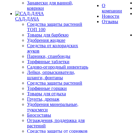
Занавески для ванной,
О
коврики
компании
Новости
САД-ДАЧА
Отзывы
Средства защиты растений
ТОП 100
Товары для барбекю
Удобрения жидкие
Средства от колорадских
жуков
Парники, спанбонды
Торфянные таблетки
Садово-огородный инвентарь
Лейки, опрыскиватели,
шланги, фонтаны
Средства защиты растений
Торфянные горшки
Товары для отдыха
Грунты, дренаж
Удобрения минеральные,
тукосмеси
Биосоставы
Ограждения, поддержка для
растений
Средства защиты от сорняков