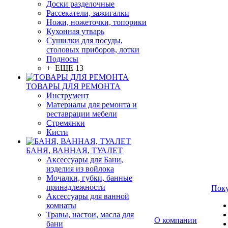
Доски разделочные
Рассекатели, зажигалки
Ножи, ножеточки, топорики
Кухонная утварь
Сушилки для посуды,
столовых приборов, лотки
Подносы
+ ЕЩЕ 13
ТОВАРЫ ДЛЯ РЕМОНТА
Инструмент
Материалы для ремонта и
реставрации мебели
Стремянки
Кисти
БАНЯ, ВАННАЯ, ТУАЛЕТ
Аксессуары для Бани,
изделия из войлока
Мочалки, губки, банные
принадлежности
Пок
Аксессуары для ванной
комнаты
Травы, настои, масла для
О компании
бани