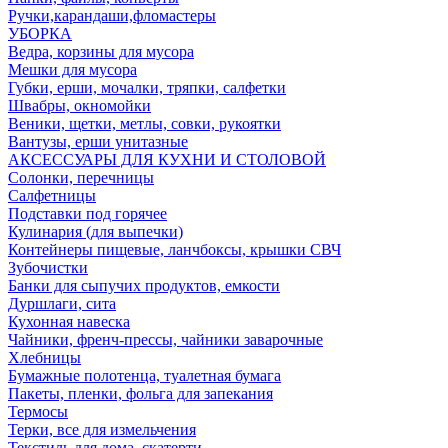
Ручки,карандаши,фломастеры
УБОРКА
Ведра, корзины для мусора
Мешки для мусора
Губки, ерши, мочалки, тряпки, салфетки
Швабры, окномойки
Веники, щетки, метлы, совки, рукоятки
Вантузы, ерши унитазные
АКСЕССУАРЫ ДЛЯ КУХНИ И СТОЛОВОЙ
Солонки, перечницы
Салфетницы
Подставки под горячее
Кулинария (для выпечки)
Контейнеры пищевые, ланчбоксы, крышки СВЧ
Зубочистки
Банки для сыпучих продуктов, емкости
Дуршлаги, сита
Кухонная навеска
Чайники, френч-прессы, чайники заварочные
Хлебницы
Бумажные полотенца, туалетная бумага
Пакеты, пленки, фольга для запекания
Термосы
Терки, все для измельчения
Текстиль для дома, скатерти