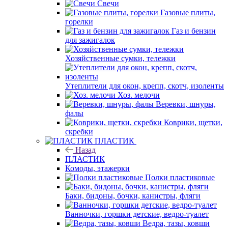
Свечи
Газовые плиты,
горелки
Газ и бензин
для зажигалок
Хозяйственные сумки, тележки
Утеплители для окон, крепп, скотч, изоленты
Хоз. мелочи
Веревки, шнуры,
фалы
Коврики, щетки,
скребки
ПЛАСТИК
Назад
ПЛАСТИК
Комоды, этажерки
Полки пластиковые
Баки, бидоны, бочки, канистры, фляги
Ванночки, горшки детские, ведро-туалет
Ведра, тазы, ковши