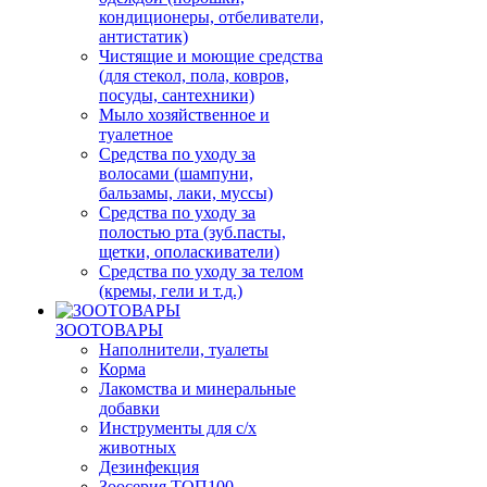
кондиционеры, отбеливатели,
антистатик)
Чистящие и моющие средства
(для стекол, пола, ковров,
посуды, сантехники)
Мыло хозяйственное и
туалетное
Средства по уходу за
волосами (шампуни,
бальзамы, лаки, муссы)
Средства по уходу за
полостью рта (зуб.пасты,
щетки, ополаскиватели)
Средства по уходу за телом
(кремы, гели и т.д.)
ЗООТОВАРЫ
Наполнители, туалеты
Корма
Лакомства и минеральные
добавки
Инструменты для с/х
животных
Дезинфекция
Зоосерия ТОП100