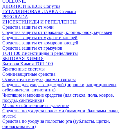
COLLONIL
ДВОЙНОЙ БЛЕСК Сопутка
ГУТАЛЛИНОВАЯ ЛАВКА Стельки
PREGRADA
ИНСЕКТИЦИДЫ И РЕПЕЛЛЕНТЫ
Средства защиты от моли
Средства защиты от тараканов, клопов, блох, муравьев
Средства защиты от мух, ос и клещей
Средства защиты от комарови клещей
Средства защиты от грызунов
ТОП 100 Инсектициды и репелленты
БЫТОВАЯ ХИМИЯ
Бытовая Химия ТОП 100
Бритвенные системы
Солнцезащитные средства
Освежители воздуха, ароматизаторы
Средства для ухода за одеждой (порошки, кондиционеры,
отбеливатели, антистатик)
Чистящие и моющие средства (для стекол, пола, ковров,
посуды, сантехники)
Мыло хозяйственное и туалетное
Средства по уходу за волосами (шампуни, бальзамы, лаки,
муссы)
Средства по уходу за полостью рта (зуб.пасты, щетки,
ополаскиватели)