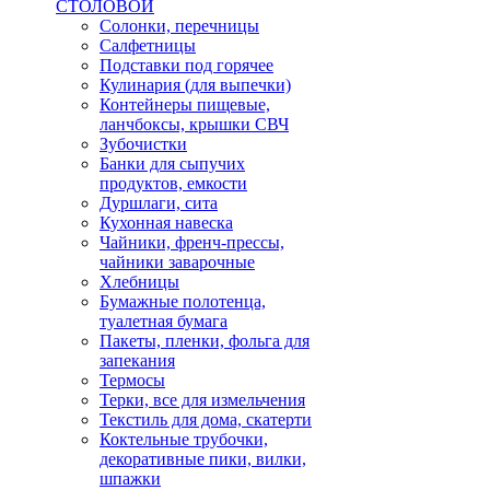
СТОЛОВОЙ
Солонки, перечницы
Салфетницы
Подставки под горячее
Кулинария (для выпечки)
Контейнеры пищевые,
ланчбоксы, крышки СВЧ
Зубочистки
Банки для сыпучих
продуктов, емкости
Дуршлаги, сита
Кухонная навеска
Чайники, френч-прессы,
чайники заварочные
Хлебницы
Бумажные полотенца,
туалетная бумага
Пакеты, пленки, фольга для
запекания
Термосы
Терки, все для измельчения
Текстиль для дома, скатерти
Коктельные трубочки,
декоративные пики, вилки,
шпажки