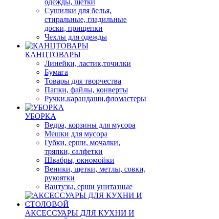
одежды, щетки
Сушилки для белья,
стиральные, гладильные
доски, прищепки
Чехлы для одежды
КАНЦТОВАРЫ
Линейки, ластик,точилки
Бумага
Товары для творчества
Папки, файлы, конверты
Ручки,карандаши,фломастеры
УБОРКА
Ведра, корзины для мусора
Мешки для мусора
Губки, ерши, мочалки,
тряпки, салфетки
Швабры, окномойки
Веники, щетки, метлы, совки,
рукоятки
Вантузы, ерши унитазные
АКСЕССУАРЫ ДЛЯ КУХНИ И