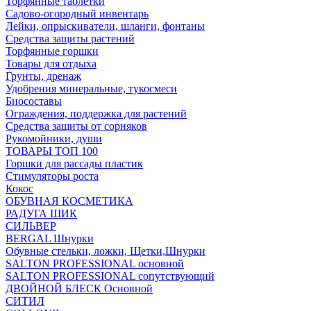
Торфянные таблетки
Садово-огородный инвентарь
Лейки, опрыскиватели, шланги, фонтаны
Средства защиты растений
Торфянные горшки
Товары для отдыха
Грунты, дренаж
Удобрения минеральные, тукосмеси
Биосоставы
Ограждения, поддержка для растений
Средства защиты от сорняков
Рукомойники, души
ТОВАРЫ ТОП 100
Горшки для рассады пластик
Стимуляторы роста
Кокос
ОБУВНАЯ КОСМЕТИКА
РАДУГА ШИК
СИЛЬВЕР
BERGAL Шнурки
Обувные стельки, ложки, Щетки,Шнурки
SALTON PROFESSIONAL основной
SALTON PROFESSIONAL сопутствующий
ДВОЙНОЙ БЛЕСК Основной
СИТИЛ