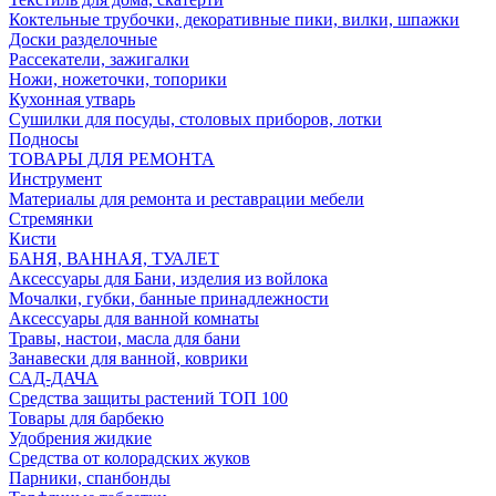
Коктельные трубочки, декоративные пики, вилки, шпажки
Доски разделочные
Рассекатели, зажигалки
Ножи, ножеточки, топорики
Кухонная утварь
Сушилки для посуды, столовых приборов, лотки
Подносы
ТОВАРЫ ДЛЯ РЕМОНТА
Инструмент
Материалы для ремонта и реставрации мебели
Стремянки
Кисти
БАНЯ, ВАННАЯ, ТУАЛЕТ
Аксессуары для Бани, изделия из войлока
Мочалки, губки, банные принадлежности
Аксессуары для ванной комнаты
Травы, настои, масла для бани
Занавески для ванной, коврики
САД-ДАЧА
Средства защиты растений ТОП 100
Товары для барбекю
Удобрения жидкие
Средства от колорадских жуков
Парники, спанбонды