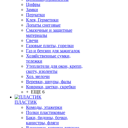
Цифры
Замки
Перчатки
Клея, Герметики
Лопаты снеговые
Смазочные и защитные
материалы
Свечи
Газовые плиты, горелки
Газ и бензин для зажигалок
Хозяйственные сумки,
тележки
Утеплители для окон, крепп,
скотч, изоленты
Хоз. мелочи
Веревки, шнуры, фалы
Коврики, щетки, скребки
+ ЕЩЕ 6
ПЛАСТИК
Комоды, этажерки
Полки пластиковые
Баки, бидоны, бочки,
канистры, фляги
Ванночки, горшки детские,