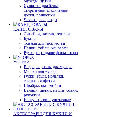
одежды, щетки
Сушилки для белья,
стиральные, гладильные
доски, прищепки
Чехлы для одежды
КАНЦТОВАРЫ
Линейки, ластик,точилки
Бумага
Товары для творчества
Папки, файлы, конверты
Ручки,карандаши,фломастеры
УБОРКА
Ведра, корзины для мусора
Мешки для мусора
Губки, ерши, мочалки,
тряпки, салфетки
Швабры, окномойки
Веники, щетки, метлы, совки,
рукоятки
Вантузы, ерши унитазные
АКСЕССУАРЫ ДЛЯ КУХНИ И