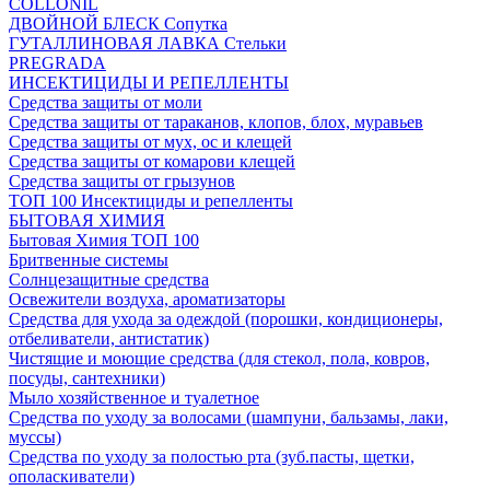
COLLONIL
ДВОЙНОЙ БЛЕСК Сопутка
ГУТАЛЛИНОВАЯ ЛАВКА Стельки
PREGRADA
ИНСЕКТИЦИДЫ И РЕПЕЛЛЕНТЫ
Средства защиты от моли
Средства защиты от тараканов, клопов, блох, муравьев
Средства защиты от мух, ос и клещей
Средства защиты от комарови клещей
Средства защиты от грызунов
ТОП 100 Инсектициды и репелленты
БЫТОВАЯ ХИМИЯ
Бытовая Химия ТОП 100
Бритвенные системы
Солнцезащитные средства
Освежители воздуха, ароматизаторы
Средства для ухода за одеждой (порошки, кондиционеры,
отбеливатели, антистатик)
Чистящие и моющие средства (для стекол, пола, ковров,
посуды, сантехники)
Мыло хозяйственное и туалетное
Средства по уходу за волосами (шампуни, бальзамы, лаки,
муссы)
Средства по уходу за полостью рта (зуб.пасты, щетки,
ополаскиватели)