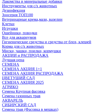
Лакомства и минеральные добавки
Инструменты для с/х животных
Дезинфекция
Зоосерия ТОП100
Ветеринарные крема,мази, вазелин
Клетки
Игрушки
Ошейники, поводки
Все для аквариумов
Гигиенические средства и средства от блох, клещей
Корма для с/х животных
Миски, чашки, поилки, кормушки
АКЦИИ и РАСПРОДАЖА
Лучшая цена
СЕМЕНА
СЕМЕНА АКЦИЯ 1+1
СЕМЕНА АКЦИЯ РАСПРОДАЖА
ЦВЕТУЩИЙ САД
СЕМЕНА АКЦИЯ 2025
АГРИКО
Семена Крупная фасовка
Семена газонных трав
АКВАРЕЛЬ
СИБИРСКИЙ САД
Семена трав (Фасовка в мешках)