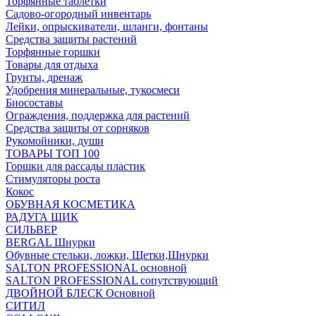
Торфянные таблетки
Садово-огородный инвентарь
Лейки, опрыскиватели, шланги, фонтаны
Средства защиты растений
Торфянные горшки
Товары для отдыха
Грунты, дренаж
Удобрения минеральные, тукосмеси
Биосоставы
Ограждения, поддержка для растений
Средства защиты от сорняков
Рукомойники, души
ТОВАРЫ ТОП 100
Горшки для рассады пластик
Стимуляторы роста
Кокос
ОБУВНАЯ КОСМЕТИКА
РАДУГА ШИК
СИЛЬВЕР
BERGAL Шнурки
Обувные стельки, ложки, Щетки,Шнурки
SALTON PROFESSIONAL основной
SALTON PROFESSIONAL сопутствующий
ДВОЙНОЙ БЛЕСК Основной
СИТИЛ