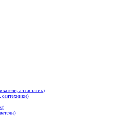
иватели, антистатик)
, сантехники)
ы)
ватели)