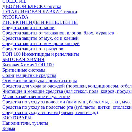
COLLONIL
ДВОЙНОЙ БЛЕСК Сопутка
ГУТАЛЛИНОВАЯ ЛАВКА Стельки
PREGRADA
ИНСЕКТИЦИДЫ И РЕПЕЛЛЕНТЫ
Средства защиты от моли
Средства защиты от тараканов, клопов, блох, муравьев
Средства защиты от мух, ос и клещей
Средства защиты от комарови клещей
Средства защиты от грызунов
ТОП 100 Инсектициды и репелленты
БЫТОВАЯ ХИМИЯ
Бытовая Химия ТОП 100
Бритвенные системы
Солнцезащитные средства
Освежители воздуха, ароматизаторы
Средства для ухода за одеждой (порошки, кондиционеры, отбел
Чистящие и моющие средства (для стекол, пола, ковров, посуды
Мыло хозяйственное и туалетное
Средства по уходу за волосами (шампуни, бальзамы, лаки, мусс
Средства по уходу за полостью рта (зуб.пасты, щетки, ополаски
Средства по уходу за телом (кремы, гели и т.д.)
ЗООТОВАРЫ
Наполнители, туалеты
Корма