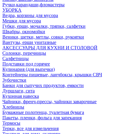
Ручки,карандаши,фломастеры
УБОРКА
Ведра, корзины для мусора
Мешки для мусора
Губки, ерши, мочалки, тряпки, салфетки
Швабры, окномойки
Веники, щетки, метлы, совки, рукоятки
Вантузы, ерши унитазные
АКСЕССУАРЫ ДЛЯ КУХНИ И СТОЛОВОЙ
Солонки, перечницы
Салфетницы
Подставки под горячее
Кулинария (для выпечки)
Контейнеры пищевые, ланчбоксы, крышки СВЧ
Зубочистки
Банки для сыпучих продуктов, емкости
Дуршлаги, сита
Кухонная навеска
Чайники, френч-прессы, чайники заварочные
Хлебницы
Бумажные полотенца, туалетная бумага
Пакеты, пленки, фольга для запекания
Термосы
Терки, все для измельчения
Текстиль для дома, скатерти