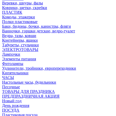
Веревки, шнуры, фалы
Коврики, щетки, скребки
ПЛАСТИК
Комоды, этажерки
Полки пластиковые
Баки, бидоны, бочки, канистры, фляги
Ванночки, горшки детские, ведро-туалет
Ведра, тазы, ковши
Контейнеры, ящики
Табуреты, стульчики
ЭЛЕКТРОТОВАРЫ
Лампочки
Элементы питания
Фитолампы
Удлинители, тройники, европереходники
Кипятильники
ЧАСЫ
Настольные часы, будильники
Песочные
ТОВАРЫ ДЛЯ ПРАЗДНИКА
ПРЕДПРАЗДНИЧНАЯ АКЦИЯ
Новый год
День рождения
ПОСУДА
Пластиковая посуда