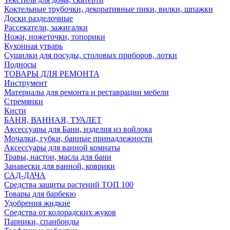
Коктельные трубочки, декоративные пики, вилки, шпажки
Доски разделочные
Рассекатели, зажигалки
Ножи, ножеточки, топорики
Кухонная утварь
Сушилки для посуды, столовых приборов, лотки
Подносы
ТОВАРЫ ДЛЯ РЕМОНТА
Инструмент
Материалы для ремонта и реставрации мебели
Стремянки
Кисти
БАНЯ, ВАННАЯ, ТУАЛЕТ
Аксессуары для Бани, изделия из войлока
Мочалки, губки, банные принадлежности
Аксессуары для ванной комнаты
Травы, настои, масла для бани
Занавески для ванной, коврики
САД-ДАЧА
Средства защиты растений ТОП 100
Товары для барбекю
Удобрения жидкие
Средства от колорадских жуков
Парники, спанбонды