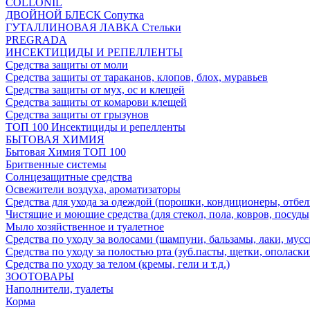
COLLONIL
ДВОЙНОЙ БЛЕСК Сопутка
ГУТАЛЛИНОВАЯ ЛАВКА Стельки
PREGRADA
ИНСЕКТИЦИДЫ И РЕПЕЛЛЕНТЫ
Средства защиты от моли
Средства защиты от тараканов, клопов, блох, муравьев
Средства защиты от мух, ос и клещей
Средства защиты от комарови клещей
Средства защиты от грызунов
ТОП 100 Инсектициды и репелленты
БЫТОВАЯ ХИМИЯ
Бытовая Химия ТОП 100
Бритвенные системы
Солнцезащитные средства
Освежители воздуха, ароматизаторы
Средства для ухода за одеждой (порошки, кондиционеры, отбел
Чистящие и моющие средства (для стекол, пола, ковров, посуды
Мыло хозяйственное и туалетное
Средства по уходу за волосами (шампуни, бальзамы, лаки, мусс
Средства по уходу за полостью рта (зуб.пасты, щетки, ополаски
Средства по уходу за телом (кремы, гели и т.д.)
ЗООТОВАРЫ
Наполнители, туалеты
Корма