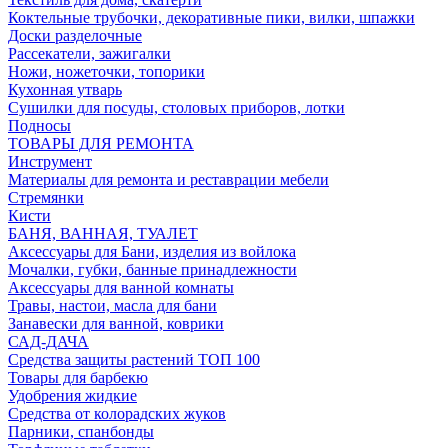
Коктельные трубочки, декоративные пики, вилки, шпажки
Доски разделочные
Рассекатели, зажигалки
Ножи, ножеточки, топорики
Кухонная утварь
Сушилки для посуды, столовых приборов, лотки
Подносы
ТОВАРЫ ДЛЯ РЕМОНТА
Инструмент
Материалы для ремонта и реставрации мебели
Стремянки
Кисти
БАНЯ, ВАННАЯ, ТУАЛЕТ
Аксессуары для Бани, изделия из войлока
Мочалки, губки, банные принадлежности
Аксессуары для ванной комнаты
Травы, настои, масла для бани
Занавески для ванной, коврики
САД-ДАЧА
Средства защиты растений ТОП 100
Товары для барбекю
Удобрения жидкие
Средства от колорадских жуков
Парники, спанбонды