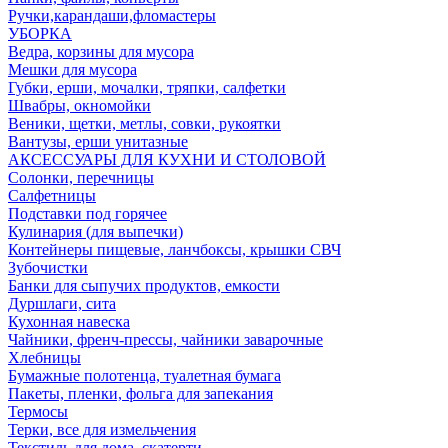
Ручки,карандаши,фломастеры
УБОРКА
Ведра, корзины для мусора
Мешки для мусора
Губки, ерши, мочалки, тряпки, салфетки
Швабры, окномойки
Веники, щетки, метлы, совки, рукоятки
Вантузы, ерши унитазные
АКСЕССУАРЫ ДЛЯ КУХНИ И СТОЛОВОЙ
Солонки, перечницы
Салфетницы
Подставки под горячее
Кулинария (для выпечки)
Контейнеры пищевые, ланчбоксы, крышки СВЧ
Зубочистки
Банки для сыпучих продуктов, емкости
Дуршлаги, сита
Кухонная навеска
Чайники, френч-прессы, чайники заварочные
Хлебницы
Бумажные полотенца, туалетная бумага
Пакеты, пленки, фольга для запекания
Термосы
Терки, все для измельчения
Текстиль для дома, скатерти