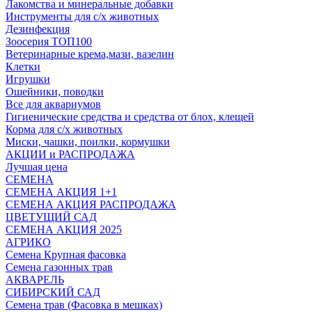
Лакомства и минеральные добавки
Инструменты для с/х животных
Дезинфекция
Зоосерия ТОП100
Ветеринарные крема,мази, вазелин
Клетки
Игрушки
Ошейники, поводки
Все для аквариумов
Гигиенические средства и средства от блох, клещей
Корма для с/х животных
Миски, чашки, поилки, кормушки
АКЦИИ и РАСПРОДАЖА
Лучшая цена
СЕМЕНА
СЕМЕНА АКЦИЯ 1+1
СЕМЕНА АКЦИЯ РАСПРОДАЖА
ЦВЕТУЩИЙ САД
СЕМЕНА АКЦИЯ 2025
АГРИКО
Семена Крупная фасовка
Семена газонных трав
АКВАРЕЛЬ
СИБИРСКИЙ САД
Семена трав (Фасовка в мешках)