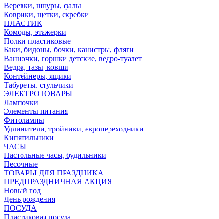
Веревки, шнуры, фалы
Коврики, щетки, скребки
ПЛАСТИК
Комоды, этажерки
Полки пластиковые
Баки, бидоны, бочки, канистры, фляги
Ванночки, горшки детские, ведро-туалет
Ведра, тазы, ковши
Контейнеры, ящики
Табуреты, стульчики
ЭЛЕКТРОТОВАРЫ
Лампочки
Элементы питания
Фитолампы
Удлинители, тройники, европереходники
Кипятильники
ЧАСЫ
Настольные часы, будильники
Песочные
ТОВАРЫ ДЛЯ ПРАЗДНИКА
ПРЕДПРАЗДНИЧНАЯ АКЦИЯ
Новый год
День рождения
ПОСУДА
Пластиковая посуда