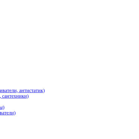
иватели, антистатик)
, сантехники)
ы)
ватели)