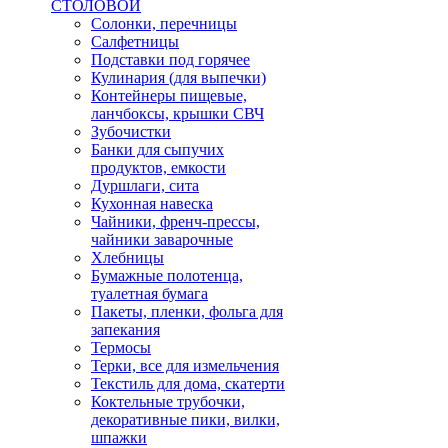
СТОЛОВОЙ
Солонки, перечницы
Салфетницы
Подставки под горячее
Кулинария (для выпечки)
Контейнеры пищевые,
ланчбоксы, крышки СВЧ
Зубочистки
Банки для сыпучих
продуктов, емкости
Дуршлаги, сита
Кухонная навеска
Чайники, френч-прессы,
чайники заварочные
Хлебницы
Бумажные полотенца,
туалетная бумага
Пакеты, пленки, фольга для
запекания
Термосы
Терки, все для измельчения
Текстиль для дома, скатерти
Коктельные трубочки,
декоративные пики, вилки,
шпажки