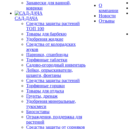
Занавески для ванной,
О
коврики
компании
Новости
САД-ДАЧА
Отзывы
Средства защиты растений
ТОП 100
Товары для барбекю
Удобрения жидкие
Средства от колорадских
жуков
Парники, спанбонды
Торфянные таблетки
Садово-огородный инвентарь
Лейки, опрыскиватели,
шланги, фонтаны
Средства защиты растений
Торфянные горшки
Товары для отдыха
Грунты, дренаж
Удобрения минеральные,
тукосмеси
Биосоставы
Ограждения, поддержка для
растений
Средства защиты от сорняков