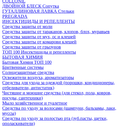
COLLONIL
ДВОЙНОЙ БЛЕСК Сопутка
ГУТАЛЛИНОВАЯ ЛАВКА Стельки
PREGRADA
ИНСЕКТИЦИДЫ И РЕПЕЛЛЕНТЫ
Средства защиты от моли
Средства защиты от тараканов, клопов, блох, муравьев
Средства защиты от мух, ос и клещей
Средства защиты от комарови клещей
Средства защиты от грызунов
ТОП 100 Инсектициды и репелленты
БЫТОВАЯ ХИМИЯ
Бытовая Химия ТОП 100
Бритвенные системы
Солнцезащитные средства
Освежители воздуха, ароматизаторы
Средства для ухода за одеждой (порошки, кондиционеры,
отбеливатели, антистатик)
Чистящие и моющие средства (для стекол, пола, ковров,
посуды, сантехники)
Мыло хозяйственное и туалетное
Средства по уходу за волосами (шампуни, бальзамы, лаки,
муссы)
Средства по уходу за полостью рта (зуб.пасты, щетки,
ополаскиватели)