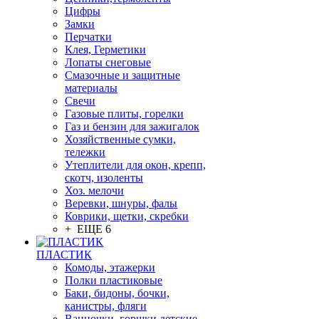
Цифры
Замки
Перчатки
Клея, Герметики
Лопаты снеговые
Смазочные и защитные
материалы
Свечи
Газовые плиты, горелки
Газ и бензин для зажигалок
Хозяйственные сумки,
тележки
Утеплители для окон, крепп,
скотч, изоленты
Хоз. мелочи
Веревки, шнуры, фалы
Коврики, щетки, скребки
+ ЕЩЕ 6
ПЛАСТИК
Комоды, этажерки
Полки пластиковые
Баки, бидоны, бочки,
канистры, фляги
Ванночки, горшки детские,