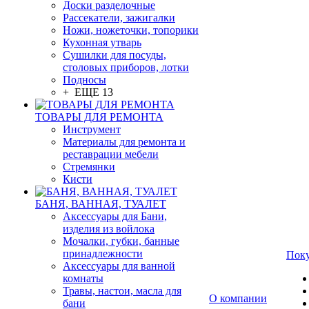
Доски разделочные
Рассекатели, зажигалки
Ножи, ножеточки, топорики
Кухонная утварь
Сушилки для посуды,
столовых приборов, лотки
Подносы
+ ЕЩЕ 13
ТОВАРЫ ДЛЯ РЕМОНТА
Инструмент
Материалы для ремонта и
реставрации мебели
Стремянки
Кисти
БАНЯ, ВАННАЯ, ТУАЛЕТ
Аксессуары для Бани,
изделия из войлока
Мочалки, губки, банные
принадлежности
Пок
Аксессуары для ванной
комнаты
Травы, настои, масла для
О компании
бани