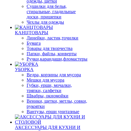
одежды, щетки
Сушилки для белья,
стиральные, гладильные
доски, прищепки
Чехлы для одежды
КАНЦТОВАРЫ
Линейки, ластик,точилки
Бумага
Товары для творчества
Папки, файлы, конверты
Ручки,карандаши,фломастеры
УБОРКА
Ведра, корзины для мусора
Мешки для мусора
Губки, ерши, мочалки,
тряпки, салфетки
Швабры, окномойки
Веники, щетки, метлы, совки,
рукоятки
Вантузы, ерши унитазные
АКСЕССУАРЫ ДЛЯ КУХНИ И