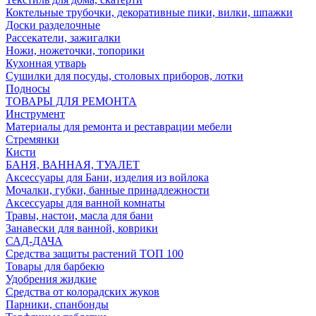
Коктельные трубочки, декоративные пики, вилки, шпажки
Доски разделочные
Рассекатели, зажигалки
Ножи, ножеточки, топорики
Кухонная утварь
Сушилки для посуды, столовых приборов, лотки
Подносы
ТОВАРЫ ДЛЯ РЕМОНТА
Инструмент
Материалы для ремонта и реставрации мебели
Стремянки
Кисти
БАНЯ, ВАННАЯ, ТУАЛЕТ
Аксессуары для Бани, изделия из войлока
Мочалки, губки, банные принадлежности
Аксессуары для ванной комнаты
Травы, настои, масла для бани
Занавески для ванной, коврики
САД-ДАЧА
Средства защиты растений ТОП 100
Товары для барбекю
Удобрения жидкие
Средства от колорадских жуков
Парники, спанбонды