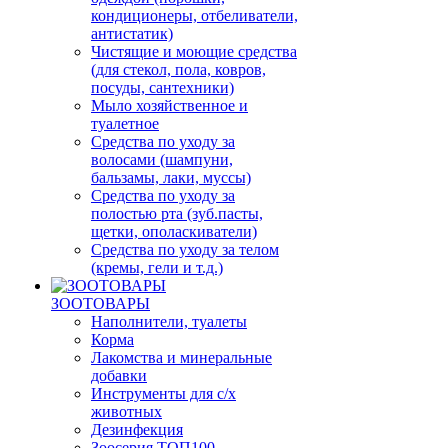
кондиционеры, отбеливатели,
антистатик)
Чистящие и моющие средства
(для стекол, пола, ковров,
посуды, сантехники)
Мыло хозяйственное и
туалетное
Средства по уходу за
волосами (шампуни,
бальзамы, лаки, муссы)
Средства по уходу за
полостью рта (зуб.пасты,
щетки, ополаскиватели)
Средства по уходу за телом
(кремы, гели и т.д.)
ЗООТОВАРЫ
Наполнители, туалеты
Корма
Лакомства и минеральные
добавки
Инструменты для с/х
животных
Дезинфекция
Зоосерия ТОП100