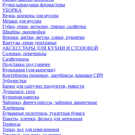
Ручки,карандаши,фломастеры
УБОРКА
Ведра, корзины для мусора
Мешки для мусора
Губки, ерши, мочалки, тряпки, салфетки
Швабры, окномойки
Веники, щетки, метлы, совки, рукоятки
Вантузы, ерши унитазные
АКСЕССУАРЫ ДЛЯ КУХНИ И СТОЛОВОЙ
Солонки, перечницы
Салфетницы
Подставки под горячее
Кулинария (для выпечки)
Контейнеры пищевые, ланчбоксы, крышки СВЧ
Зубочистки
Банки для сыпучих продуктов, емкости
Дуршлаги, сита
Кухонная навеска
Чайники, френч-прессы, чайники заварочные
Хлебницы
Бумажные полотенца, туалетная бумага
Пакеты, пленки, фольга для запекания
Термосы
Терки, все для измельчения
Текстиль для дома, скатерти