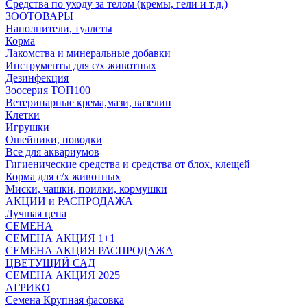
Средства по уходу за телом (кремы, гели и т.д.)
ЗООТОВАРЫ
Наполнители, туалеты
Корма
Лакомства и минеральные добавки
Инструменты для с/х животных
Дезинфекция
Зоосерия ТОП100
Ветеринарные крема,мази, вазелин
Клетки
Игрушки
Ошейники, поводки
Все для аквариумов
Гигиенические средства и средства от блох, клещей
Корма для с/х животных
Миски, чашки, поилки, кормушки
АКЦИИ и РАСПРОДАЖА
Лучшая цена
СЕМЕНА
СЕМЕНА АКЦИЯ 1+1
СЕМЕНА АКЦИЯ РАСПРОДАЖА
ЦВЕТУЩИЙ САД
СЕМЕНА АКЦИЯ 2025
АГРИКО
Семена Крупная фасовка