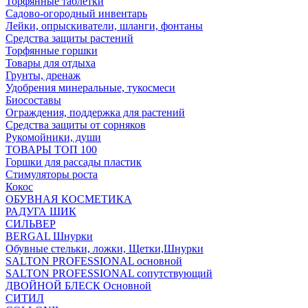
Торфянные таблетки
Садово-огородный инвентарь
Лейки, опрыскиватели, шланги, фонтаны
Средства защиты растений
Торфянные горшки
Товары для отдыха
Грунты, дренаж
Удобрения минеральные, тукосмеси
Биосоставы
Ограждения, поддержка для растений
Средства защиты от сорняков
Рукомойники, души
ТОВАРЫ ТОП 100
Горшки для рассады пластик
Стимуляторы роста
Кокос
ОБУВНАЯ КОСМЕТИКА
РАДУГА ШИК
СИЛЬВЕР
BERGAL Шнурки
Обувные стельки, ложки, Щетки,Шнурки
SALTON PROFESSIONAL основной
SALTON PROFESSIONAL сопутствующий
ДВОЙНОЙ БЛЕСК Основной
СИТИЛ