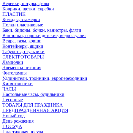
Веревки, шнуры, фалы
Коврики, щетки, скребки
ПЛАСТИК
Комоды, этажерки
Полки пластиковые
Баки, бидоны, бочки, канистры, фляги
Ванночки, горшки детские, ведро-туалет
Ведра, тазы, ковши
Контейнеры, ящики
Табуреты, стульчики
ЭЛЕКТРОТОВАРЫ
Лампочки
Элементы питания
Фитолампы
Удлинители, тройники, европереходники
Кипятильники
ЧАСЫ
Настольные часы, будильники
Песочные
ТОВАРЫ ДЛЯ ПРАЗДНИКА
ПРЕДПРАЗДНИЧНАЯ АКЦИЯ
Новый год
День рождения
ПОСУДА
Пластиковая посуда