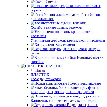
Свечи
Газовые плиты,
горелки
Газ и бензин
для зажигалок
Хозяйственные сумки, тележки
Утеплители для окон, крепп, скотч, изоленты
Хоз. мелочи
Веревки, шнуры,
фалы
Коврики, щетки,
скребки
ПЛАСТИК
Назад
ПЛАСТИК
Комоды, этажерки
Полки пластиковые
Баки, бидоны, бочки, канистры, фляги
Ванночки, горшки детские, ведро-туалет
Ведра, тазы, ковши